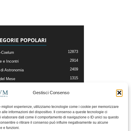
EGORIE POPOLARI
12873
-Coelum
2914
e e Incontri
2409
di Astronomia
1315
 del Mese
365
nomia, Astrofisica e Cosmologia
Gestisci Consenso
268
li e Risorse On-Line
192
og della Redazione
le migliori esperienze, utilizziamo tecnologie come i cookie per memorizzare
 alle informazioni del dispositivo. Il consenso a queste tecnologie ci
i elaborare dati come il comportamento di navigazione o ID unici su questo
consentire o ritirare il consenso può influire negativamente su alcune
he e funzioni.