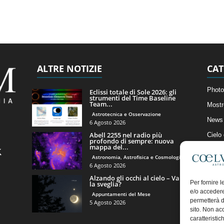
ALTRE NOTIZIE
CAT
Photo
Eclissi totale di Sole 2026: gli
strumenti del Time Baseline
Team...
Mostr
Astrotecnica e Osservazione
News 
6 Agosto 2026
Abell 2255 nel radio più
Cielo
profondo di sempre: nuova
mappa del...
Astro
Astronomia, Astrofisica e Cosmologia
Artico
6 Agosto 2026
Alzando gli occhi al cielo – Vale
Il Bl
Per fornire 
la sveglia?
e/o accedere
Appuntamenti del Mese
permetterà d
5 Agosto 2026
sito. Non ac
caratteristic