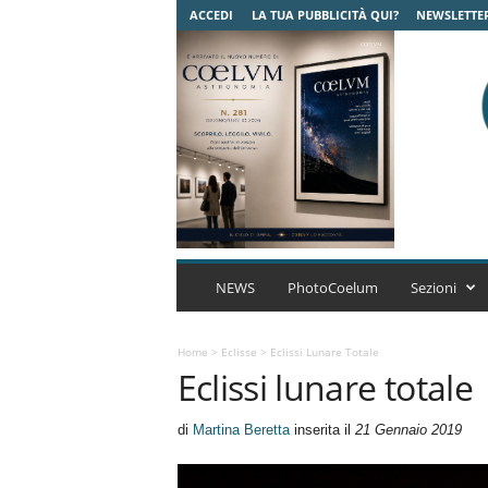
ACCEDI
LA TUA PUBBLICITÀ QUI?
NEWSLETTE
C
o
NEWS
PhotoCoelum
Sezioni
e
l
u
Home
>
Eclisse
>
Eclissi Lunare Totale
Eclissi lunare totale
m
A
s
di
Martina Beretta
inserita il
21 Gennaio 2019
t
r
o