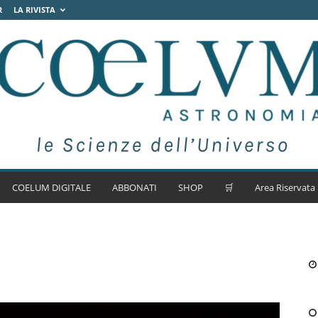
R
LA RIVISTA
COELUM DIGITALE
ABBONATI
SHOP
🛒
Area Riservata