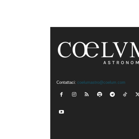
Contattaci:
coelumastro@coelum.com