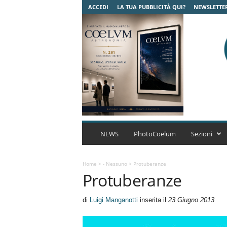
ACCEDI
LA TUA PUBBLICITÀ QUI?
NEWSLETTE
C
o
NEWS
PhotoCoelum
Sezioni
e
l
u
Home
>
- Nessuno
>
Protuberanze
Protuberanze
m
A
s
di
Luigi Manganotti
inserita il
23 Giugno 2013
t
r
o