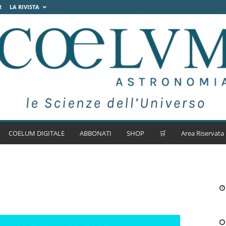
R
LA RIVISTA
COELUM DIGITALE
ABBONATI
SHOP
🛒
Area Riservata