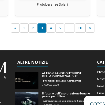
Protuberanze Solari
«
1
2
3
4
5
…
30
»
ALTRE NOTIZIE
CAT
Photo
ALTRO GRANDE OUTBURST
DELLA 220P/MCNAUGHT
Mostr
Effemeridi ed Eventi Astronomici
7 Agosto 2026
News 
Il futuro dell’esplorazione lunare
Cielo
passa per l’Etna
Astro
Astronautica ed Esplorazione Spaziale
7 Agosto 2026