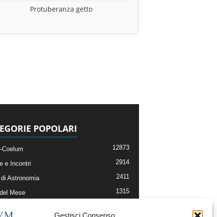
Protuberanza getto
EGORIE POPOLARI
12873
-Coelum
2914
e e Incontri
2411
di Astronomia
1315
 del Mese
365
nomia, Astrofisica e Cosmologia
Gestisci Consenso