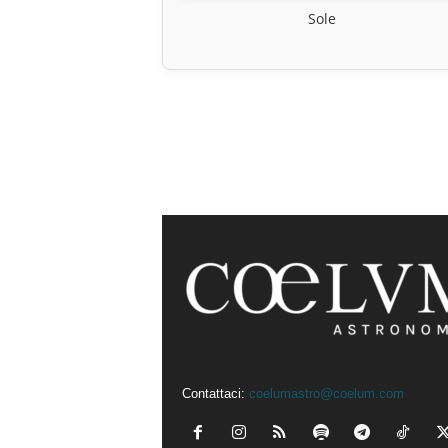
Sole
Contattaci:
coelumastro@coelum.com