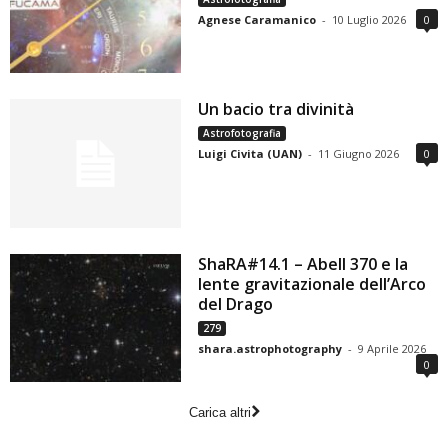
Agnese Caramanico
-
10 Luglio 2026
0
Un bacio tra divinità
Astrofotografia
Luigi Civita (UAN)
-
11 Giugno 2026
0
ShaRA#14.1 – Abell 370 e la
lente gravitazionale dell’Arco
del Drago
279
shara.astrophotography
-
9 Aprile 2026
0
Carica altri