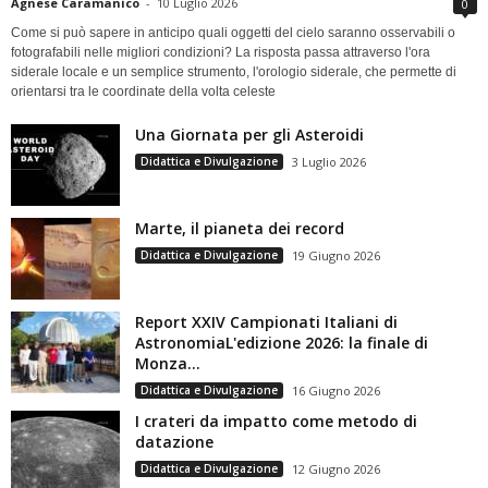
Agnese Caramanico
-
10 Luglio 2026
0
Come si può sapere in anticipo quali oggetti del cielo saranno osservabili o
fotografabili nelle migliori condizioni? La risposta passa attraverso l'ora
siderale locale e un semplice strumento, l'orologio siderale, che permette di
orientarsi tra le coordinate della volta celeste
Una Giornata per gli Asteroidi
Didattica e Divulgazione
3 Luglio 2026
Marte, il pianeta dei record
Didattica e Divulgazione
19 Giugno 2026
Report XXIV Campionati Italiani di
AstronomiaL'edizione 2026: la finale di
Monza...
Didattica e Divulgazione
16 Giugno 2026
I crateri da impatto come metodo di
datazione
Didattica e Divulgazione
12 Giugno 2026