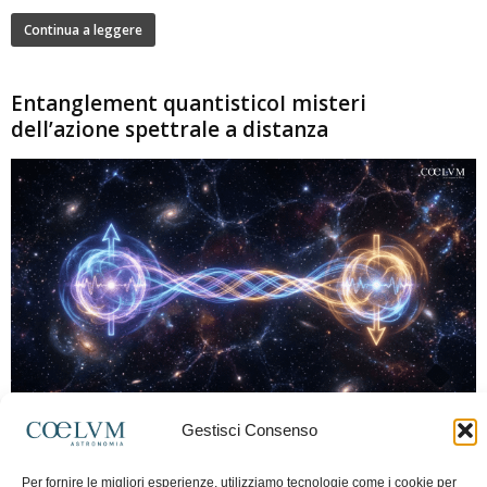
Continua a leggere
Entanglement quantisticoI misteri
dell’azione spettrale a distanza
280
Gestisci Consenso
Marco Lorrai
-
15 Giugno 2026
0
L'entanglement quantistico è uno dei fenomeni più sorprendenti della fisica
Per fornire le migliori esperienze, utilizziamo tecnologie come i cookie per
moderna: due particelle possono mostrare correlazioni che sembrano ignorare