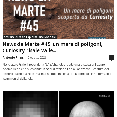
Astronautica ed Esplorazione Spaziale
News da Marte #45: un mare di poligoni,
Curiosity risale Valle...
Antonio Piras
-
5 Agosto 2026
0
Nel cratere Gale il rover della NASA ha fotografato una distesa di fratture
geometriche che si estende in ogni direzione fino all'orizzonte. Strutture del
genere erano già note, ma mai su questa scala. E su come si siano formate il
team non si sbilancia.