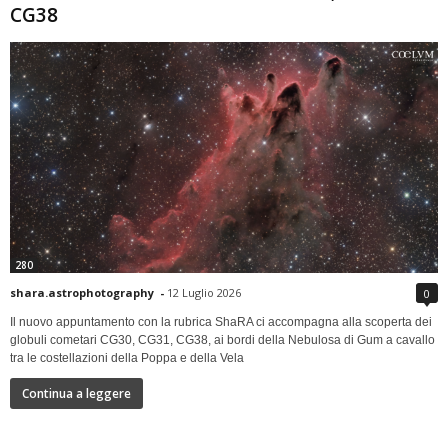
CG38
280
shara.astrophotography
-
12 Luglio 2026
0
Il nuovo appuntamento con la rubrica ShaRA ci accompagna alla scoperta dei
globuli cometari CG30, CG31, CG38, ai bordi della Nebulosa di Gum a cavallo
tra le costellazioni della Poppa e della Vela
Continua a leggere