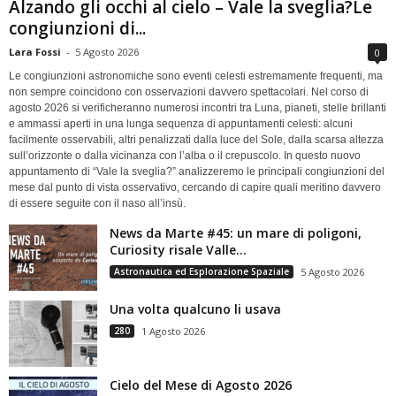
Alzando gli occhi al cielo – Vale la sveglia?Le
congiunzioni di...
Lara Fossi
-
5 Agosto 2026
0
Le congiunzioni astronomiche sono eventi celesti estremamente frequenti, ma
non sempre coincidono con osservazioni davvero spettacolari. Nel corso di
agosto 2026 si verificheranno numerosi incontri tra Luna, pianeti, stelle brillanti
e ammassi aperti in una lunga sequenza di appuntamenti celesti: alcuni
facilmente osservabili, altri penalizzati dalla luce del Sole, dalla scarsa altezza
sull’orizzonte o dalla vicinanza con l’alba o il crepuscolo. In questo nuovo
appuntamento di “Vale la sveglia?” analizzeremo le principali congiunzioni del
mese dal punto di vista osservativo, cercando di capire quali meritino davvero
di essere seguite con il naso all’insù.
News da Marte #45: un mare di poligoni,
Curiosity risale Valle...
Astronautica ed Esplorazione Spaziale
5 Agosto 2026
Una volta qualcuno li usava
280
1 Agosto 2026
Cielo del Mese di Agosto 2026