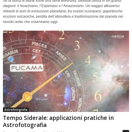
Se la storia di Marte fosse una serie televisiva, sarebbe divisa in tre grandi
stagioni: il Noachiano, l’Esperiano e l’Amazoniano. Un viaggio attraverso
miliardi di anni di evoluzione planetaria, tra oceani scomparsi, gigantesche
eruzioni vulcaniche, perdita dell’atmosfera e trasformazione del pianeta nel
mondo arido che osserviamo oggi.
Astrofotografia
Tempo Siderale: applicazioni pratiche in
Astrofotografia