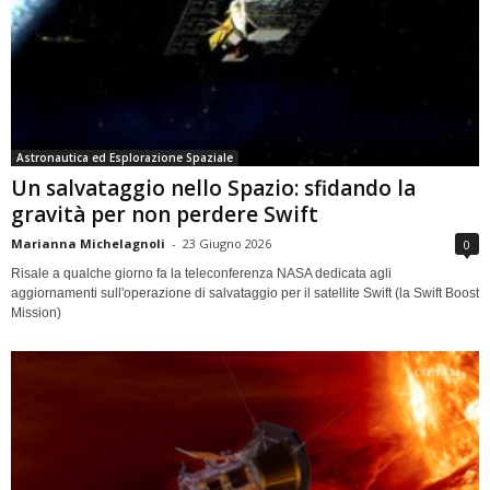
Astronautica ed Esplorazione Spaziale
Un salvataggio nello Spazio: sfidando la
gravità per non perdere Swift
Marianna Michelagnoli
-
23 Giugno 2026
0
Risale a qualche giorno fa la teleconferenza NASA dedicata agli
aggiornamenti sull'operazione di salvataggio per il satellite Swift (la Swift Boost
Mission)