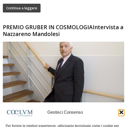
Continua a leggere
PREMIO GRUBER IN COSMOLOGIAIntervista a
Nazzareno Mandolesi
280
Gestisci Consenso
Frida Paolella
-
16 Giugno 2026
0
Intervista al professor Nazzareno Mandolesi, tra i protagonisti della cosmologia
Per fornire le migliori esperienze, utilizziamo tecnologie come i cookie per
spaziale europea e della missione Planck. Il dialogo ripercorre i principali