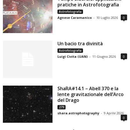
pratiche in Astrofotografia
Astrofotografia
Agnese Caramanico
-
10 Luglio 2026
0
Un bacio tra divinità
Astrofotografia
Luigi Civita (UAN)
-
11 Giugno 2026
0
ShaRA#14.1 – Abell 370 e la
lente gravitazionale dell’Arco
del Drago
279
shara.astrophotography
-
9 Aprile 2026
0