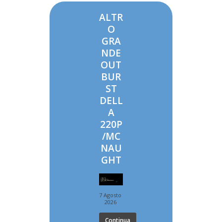
ALTR
O
GRA
NDE
OUT
BUR
ST
DELL
A
220P
/MC
NAU
GHT
7 Agosto
2026
Continua