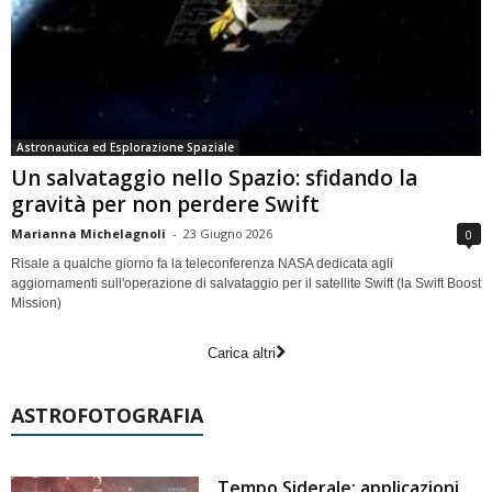
Astronautica ed Esplorazione Spaziale
Un salvataggio nello Spazio: sfidando la
gravità per non perdere Swift
Marianna Michelagnoli
-
23 Giugno 2026
0
Risale a qualche giorno fa la teleconferenza NASA dedicata agli
aggiornamenti sull'operazione di salvataggio per il satellite Swift (la Swift Boost
Mission)
Carica altri
ASTROFOTOGRAFIA
Tempo Siderale: applicazioni