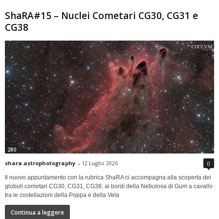
ShaRA#15 – Nuclei Cometari CG30, CG31 e
CG38
280
shara.astrophotography
-
12 Luglio 2026
0
Il nuovo appuntamento con la rubrica ShaRA ci accompagna alla scoperta dei
globuli cometari CG30, CG31, CG38, ai bordi della Nebulosa di Gum a cavallo
tra le costellazioni della Poppa e della Vela
Continua a leggere