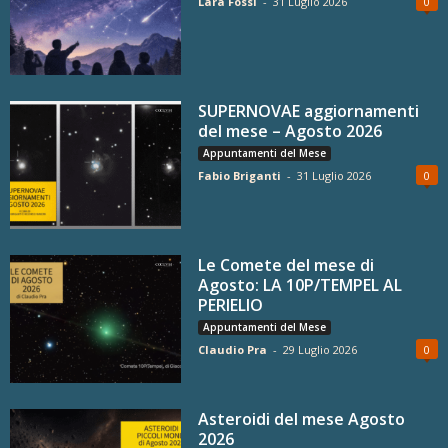
Lara Fossi
-
31 Luglio 2026
0
SUPERNOVAE aggiornamenti
del mese – Agosto 2026
Appuntamenti del Mese
Fabio Briganti
-
31 Luglio 2026
0
Le Comete del mese di
Agosto: LA 10P/TEMPEL AL
PERIELIO
Appuntamenti del Mese
Claudio Pra
-
29 Luglio 2026
0
Asteroidi del mese Agosto
2026