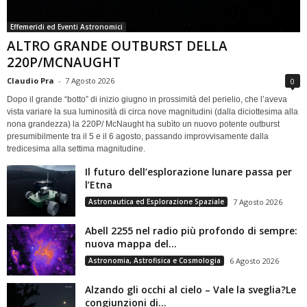
Effemeridi ed Eventi Astronomici
ALTRO GRANDE OUTBURST DELLA
220P/MCNAUGHT
Claudio Pra
-
7 Agosto 2026
0
Dopo il grande “botto” di inizio giugno in prossimità del perielio, che l’aveva
vista variare la sua luminosità di circa nove magnitudini (dalla diciottesima alla
nona grandezza) la 220P/ McNaught ha subìto un nuovo potente outburst
presumibilmente tra il 5 e il 6 agosto, passando improvvisamente dalla
tredicesima alla settima magnitudine.
Il futuro dell’esplorazione lunare passa per
l’Etna
Astronautica ed Esplorazione Spaziale
7 Agosto 2026
Abell 2255 nel radio più profondo di sempre:
nuova mappa del...
Astronomia, Astrofisica e Cosmologia
6 Agosto 2026
Alzando gli occhi al cielo – Vale la sveglia?Le
congiunzioni di...