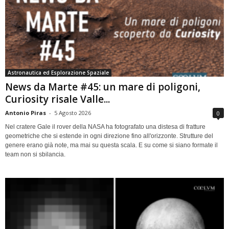
Astronautica ed Esplorazione Spaziale
News da Marte #45: un mare di poligoni,
Curiosity risale Valle...
Antonio Piras
-
5 Agosto 2026
0
Nel cratere Gale il rover della NASA ha fotografato una distesa di fratture
geometriche che si estende in ogni direzione fino all'orizzonte. Strutture del
genere erano già note, ma mai su questa scala. E su come si siano formate il
team non si sbilancia.