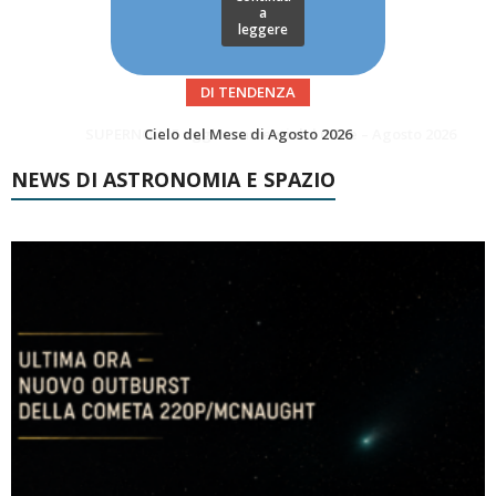
a
leggere
DI TENDENZA
SUPERNOVAE aggiornamenti del mese – Agosto 2026
Le Comete del mese di Agosto: LA 10P/TEMPEL AL PERIELIO
NEWS DI ASTRONOMIA E SPAZIO