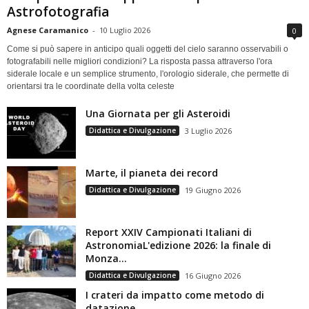
Astrofotografia
Agnese Caramanico
-
10 Luglio 2026
0
Come si può sapere in anticipo quali oggetti del cielo saranno osservabili o
fotografabili nelle migliori condizioni? La risposta passa attraverso l'ora
siderale locale e un semplice strumento, l'orologio siderale, che permette di
orientarsi tra le coordinate della volta celeste
Una Giornata per gli Asteroidi
Didattica e Divulgazione
3 Luglio 2026
Marte, il pianeta dei record
Didattica e Divulgazione
19 Giugno 2026
Report XXIV Campionati Italiani di
AstronomiaL'edizione 2026: la finale di
Monza...
Didattica e Divulgazione
16 Giugno 2026
I crateri da impatto come metodo di
datazione