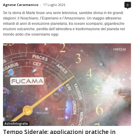
Agnese Caramanico
-
17 Luglio 2026
0
Se la storia di Marte fosse una serie televisiva, sarebbe divisa in tre grandi
stagioni: il Noachiano, l’Esperiano e l’Amazoniano. Un viaggio attraverso
miliardi di anni di evoluzione planetaria, tra oceani scomparsi, gigantesche
eruzioni vulcaniche, perdita dell’atmosfera e trasformazione del pianeta nel
mondo arido che osserviamo oggi.
Astrofotografia
Tempo Siderale: applicazioni pratiche in