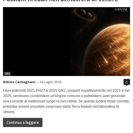
280
Albino Carbognani
-
14 Luglio 2026
0
I due asteroidi 2021 PH27 e 2025 GN1, scoperti rispettivamente nel 2021 e nel
2025, sembrano condividere un'origine comune e potrebbero aver generato
una corrente di meteoroidi lungo la loro orbita. Se questa ipotesi fosse corretta,
potrebbe essere possibile osservare dalla Terra fireball nell'atmosfera di
Venere.
Continua a leggere