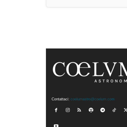
Contattaci:
coelumastro@coelum.com