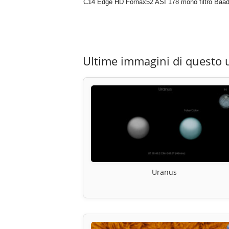
C14 Edge HD Fornax52 ASI 178 mono filtro Baa
Ultime immagini di questo 
Uranus