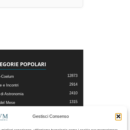
EGORIE POPOLARI
12873
-Coelum
2914
e e Incontri
2410
di Astronomia
1315
 del Mese
365
nomia, Astrofisica e Cosmologia
Gestisci Consenso
268
li e Risorse On-Line
192
og della Redazione