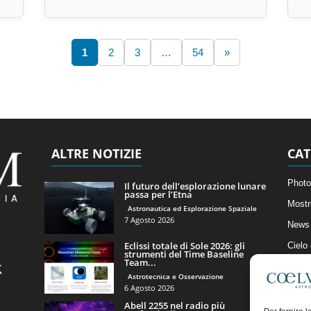
1
2
3
…
54
»
ALTRE NOTIZIE
CAT
Photo
Il futuro dell’esplorazione lunare
passa per l’Etna
Mostr
Astronautica ed Esplorazione Spaziale
7 Agosto 2026
News 
Eclissi totale di Sole 2026: gli
Cielo
strumenti del Time Baseline
Team...
Astro
Astrotecnica e Osservazione
Artico
6 Agosto 2026
Abell 2255 nel radio più
Il Bl