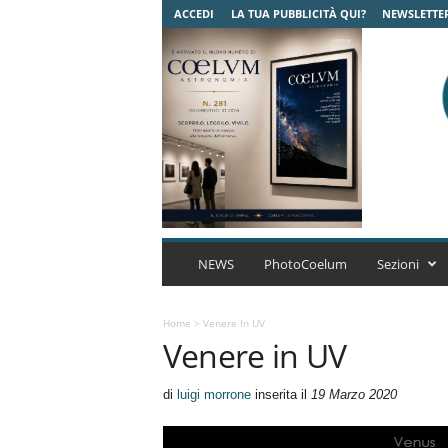
ACCEDI
LA TUA PUBBLICITÀ QUI?
NEWSLETTE
C
o
NEWS
PhotoCoelum
Sezioni
e
l
u
Home
>
Venere In UV
Venere in UV
m
A
s
di
luigi morrone
inserita il
19 Marzo 2020
t
r
o