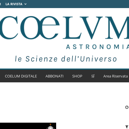
R
LA RIVISTA
COELUM DIGITALE
ABBONATI
SHOP
🛒
Area Riservata