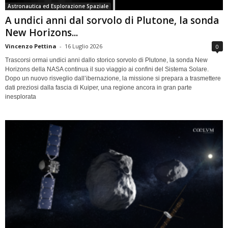
Astronautica ed Esplorazione Spaziale
A undici anni dal sorvolo di Plutone, la sonda
New Horizons...
Vincenzo Pettina
-
16 Luglio 2026
0
Trascorsi ormai undici anni dallo storico sorvolo di Plutone, la sonda New
Horizons della NASA continua il suo viaggio ai confini del Sistema Solare.
Dopo un nuovo risveglio dall’ibernazione, la missione si prepara a trasmettere
dati preziosi dalla fascia di Kuiper, una regione ancora in gran parte
inesplorata