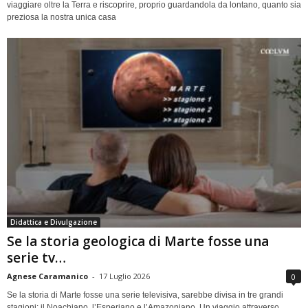
viaggiare oltre la Terra e riscoprire, proprio guardandola da lontano, quanto sia
preziosa la nostra unica casa
Didattica e Divulgazione
Se la storia geologica di Marte fosse una
serie tv…
Agnese Caramanico
-
17 Luglio 2026
0
Se la storia di Marte fosse una serie televisiva, sarebbe divisa in tre grandi
stagioni: il Noachiano, l’Esperiano e l’Amazoniano. Un viaggio attraverso