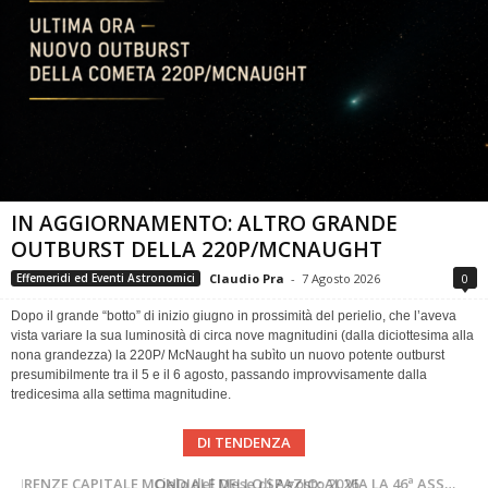
IN AGGIORNAMENTO: ALTRO GRANDE
OUTBURST DELLA 220P/MCNAUGHT
Claudio Pra
-
7 Agosto 2026
0
Effemeridi ed Eventi Astronomici
Dopo il grande “botto” di inizio giugno in prossimità del perielio, che l’aveva
vista variare la sua luminosità di circa nove magnitudini (dalla diciottesima alla
nona grandezza) la 220P/ McNaught ha subìto un nuovo potente outburst
presumibilmente tra il 5 e il 6 agosto, passando improvvisamente dalla
tredicesima alla settima magnitudine.
DI TENDENZA
SUPERNOVAE aggiornamenti del mese – Agosto 2026
Cielo del Mese di Agosto 2026