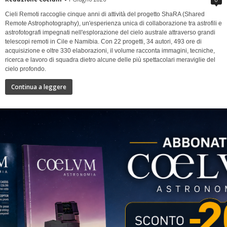
Cieli Remoti raccoglie cinque anni di attività del progetto ShaRA (Shared
Remote Astrophotography), un'esperienza unica di collaborazione tra astrofili e
astrofotografi impegnati nell'esplorazione del cielo australe attraverso grandi
telescopi remoti in Cile e Namibia. Con 22 progetti, 34 autori, 493 ore di
acquisizione e oltre 330 elaborazioni, il volume racconta immagini, tecniche,
ricerca e lavoro di squadra dietro alcune delle più spettacolari meraviglie del
cielo profondo.
Continua a leggere