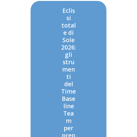
Eclis
si
total
e di
Sole
2026:
gli
stru
men
ti
del
Time
Base
line
Tea
m
per
prep