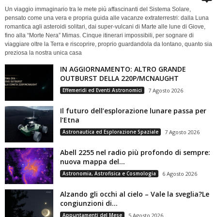
Un viaggio immaginario tra le mete più affascinanti del Sistema Solare,
pensato come una vera e propria guida alle vacanze extraterrestri: dalla Luna
romantica agli asteroidi solitari, dai super-vulcani di Marte alle lune di Giove,
fino alla “Morte Nera” Mimas. Cinque itinerari impossibili, per sognare di
viaggiare oltre la Terra e riscoprire, proprio guardandola da lontano, quanto sia
preziosa la nostra unica casa
IN AGGIORNAMENTO: ALTRO GRANDE
OUTBURST DELLA 220P/MCNAUGHT
Effemeridi ed Eventi Astronomici
7 Agosto 2026
Il futuro dell’esplorazione lunare passa per
l’Etna
Astronautica ed Esplorazione Spaziale
7 Agosto 2026
Abell 2255 nel radio più profondo di sempre:
nuova mappa del...
Astronomia, Astrofisica e Cosmologia
6 Agosto 2026
Alzando gli occhi al cielo – Vale la sveglia?Le
congiunzioni di...
Appuntamenti del Mese
5 Agosto 2026