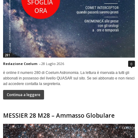
281
Redazione Coelum
-
28 Luglio 2026
0
è online il numero 280 di Coelum Astronomia. La lettura è riservata a tutti gli
abbonati in possesso del livello QUASAR sul sito. Se sei abbonato e non riesci
ad accedere contatta la segreteria.
Continua a leggere
MESSIER 28 M28 – Ammasso Globulare