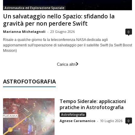
Astronautica ed Esplorazione Spaziale
Un salvataggio nello Spazio: sfidando la
gravità per non perdere Swift
Marianna Michelagnoli
-
23 Giugno 2026
0
Risale a qualche giorno fa la teleconferenza NASA dedicata agli
aggiornamenti sull'operazione di salvataggio per il satellite Swift (la Swift Boost
Mission)
Carica altri
ASTROFOTOGRAFIA
Tempo Siderale: applicazioni
pratiche in Astrofotografia
Astrofotografia
Agnese Caramanico
-
10 Luglio 2026
0