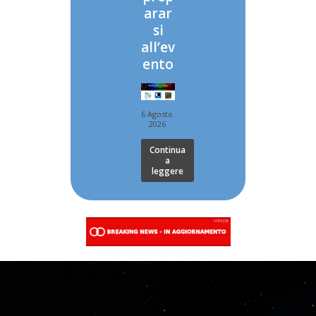
arar
si
all’ev
ento
6 Agosto
2026
Continua
a
leggere