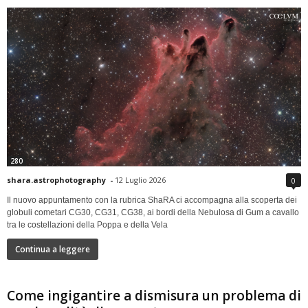
280
shara.astrophotography
-
12 Luglio 2026
0
Il nuovo appuntamento con la rubrica ShaRA ci accompagna alla scoperta dei
globuli cometari CG30, CG31, CG38, ai bordi della Nebulosa di Gum a cavallo
tra le costellazioni della Poppa e della Vela
Continua a leggere
Come ingigantire a dismisura un problema di