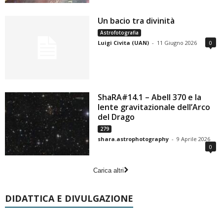
Un bacio tra divinità
Astrofotografia
Luigi Civita (UAN)
-
11 Giugno 2026
0
ShaRA#14.1 – Abell 370 e la
lente gravitazionale dell’Arco
del Drago
279
shara.astrophotography
-
9 Aprile 2026
0
Carica altri
DIDATTICA E DIVULGAZIONE