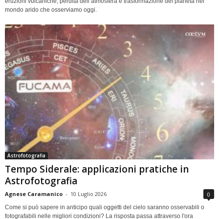
eruzioni vulcaniche, perdita dell’atmosfera e trasformazione del pianeta nel
mondo arido che osserviamo oggi.
Astrofotografia
Tempo Siderale: applicazioni pratiche in
Astrofotografia
Agnese Caramanico
-
10 Luglio 2026
0
Come si può sapere in anticipo quali oggetti del cielo saranno osservabili o
fotografabili nelle migliori condizioni? La risposta passa attraverso l'ora