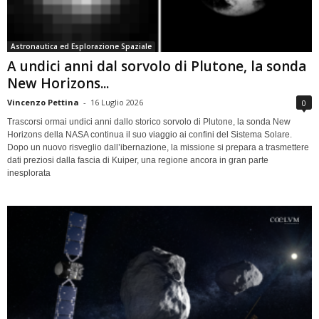
Astronautica ed Esplorazione Spaziale
A undici anni dal sorvolo di Plutone, la sonda
New Horizons...
Vincenzo Pettina
-
16 Luglio 2026
0
Trascorsi ormai undici anni dallo storico sorvolo di Plutone, la sonda New
Horizons della NASA continua il suo viaggio ai confini del Sistema Solare.
Dopo un nuovo risveglio dall’ibernazione, la missione si prepara a trasmettere
dati preziosi dalla fascia di Kuiper, una regione ancora in gran parte
inesplorata