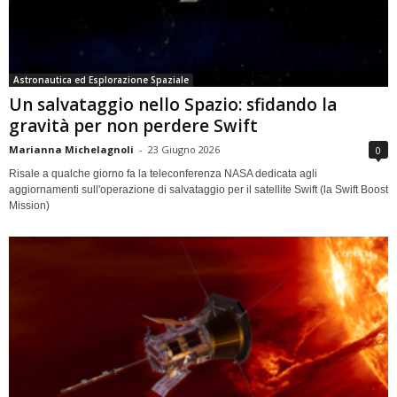
Astronautica ed Esplorazione Spaziale
Un salvataggio nello Spazio: sfidando la
gravità per non perdere Swift
Marianna Michelagnoli
-
23 Giugno 2026
0
Risale a qualche giorno fa la teleconferenza NASA dedicata agli
aggiornamenti sull'operazione di salvataggio per il satellite Swift (la Swift Boost
Mission)