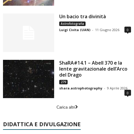
Un bacio tra divinità
Astrofotografia
Luigi Civita (UAN)
-
11 Giugno 2026
0
ShaRA#14.1 – Abell 370 e la
lente gravitazionale dell’Arco
del Drago
279
shara.astrophotography
-
9 Aprile 2026
0
Carica altri
DIDATTICA E DIVULGAZIONE