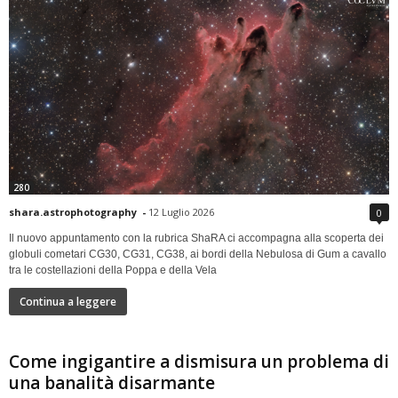
280
shara.astrophotography
-
12 Luglio 2026
0
Il nuovo appuntamento con la rubrica ShaRA ci accompagna alla scoperta dei
globuli cometari CG30, CG31, CG38, ai bordi della Nebulosa di Gum a cavallo
tra le costellazioni della Poppa e della Vela
Continua a leggere
Come ingigantire a dismisura un problema di
una banalità disarmante