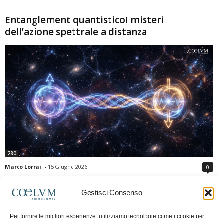
Entanglement quantisticoI misteri
dell’azione spettrale a distanza
280
Marco Lorrai
-
15 Giugno 2026
0
L'entanglement quantistico è uno dei fenomeni più sorprendenti della fisica
moderna: due particelle possono mostrare correlazioni che sembrano ignorare
Gestisci Consenso
la distanza che le separa. Gli esperimenti e i teoremi di Bell hanno escluso le
semplici spiegazioni basate su "variabili nascoste" locali, confermando le
Per fornire le migliori esperienze, utilizziamo tecnologie come i cookie per
previsioni della meccanica quantistica. Nonostante ciò, l'entanglement non