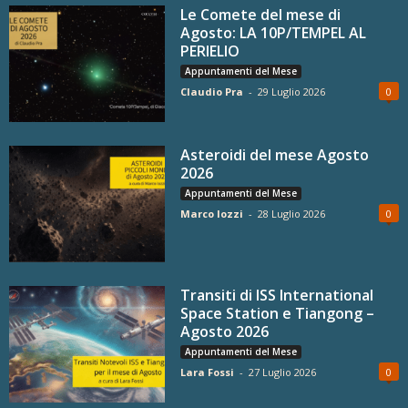
Le Comete del mese di
Agosto: LA 10P/TEMPEL AL
PERIELIO
Appuntamenti del Mese
Claudio Pra
-
29 Luglio 2026
0
Asteroidi del mese Agosto
2026
Appuntamenti del Mese
Marco Iozzi
-
28 Luglio 2026
0
Transiti di ISS International
Space Station e Tiangong –
Agosto 2026
Appuntamenti del Mese
Lara Fossi
-
27 Luglio 2026
0