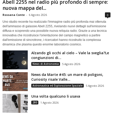
Abell 2255 nel radio più profondo di sempre:
nuova mappa del...
Rossana Conte
-
6 Agosto 2026
0
Uno studio recente ha realizzato l'immagine radio più profonda mai ottenuta
dell'ammasso di galassie Abell 2255, rivelando nuovi dettagli sull'emissione
diffusa e scoprendo una possibile nuova reliquia radio. Grazie a una tecnica
innovativa che ricostruisce l'orientazione del campo magnetico a partire
dall'emissione di sincrotrone, i ricercatori hanno ricostruito la complessa
dinamica che plasma questo enorme laboratorio cosmico.
Alzando gli occhi al cielo – Vale la sveglia?Le
congiunzioni di...
News di Astronomia
5 Agosto 2026
News da Marte #45: un mare di poligoni,
Curiosity risale Valle...
Astronautica ed Esplorazione Spaziale
5 Agosto 2026
Una volta qualcuno li usava
280
1 Agosto 2026