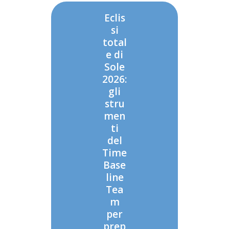
Eclis
si
total
e di
Sole
2026:
gli
stru
men
ti
del
Time
Base
line
Tea
m
per
prep