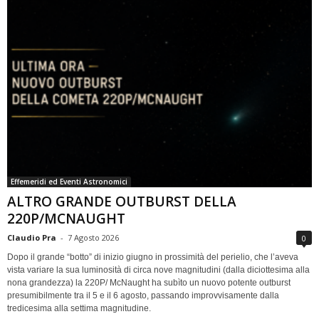
Effemeridi ed Eventi Astronomici
ALTRO GRANDE OUTBURST DELLA
220P/MCNAUGHT
Claudio Pra
-
7 Agosto 2026
0
Dopo il grande “botto” di inizio giugno in prossimità del perielio, che l’aveva
vista variare la sua luminosità di circa nove magnitudini (dalla diciottesima alla
nona grandezza) la 220P/ McNaught ha subìto un nuovo potente outburst
presumibilmente tra il 5 e il 6 agosto, passando improvvisamente dalla
tredicesima alla settima magnitudine.