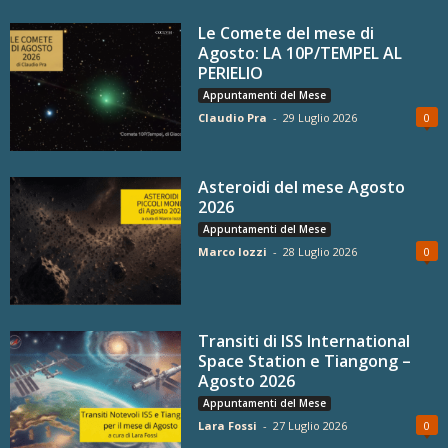
Le Comete del mese di
Agosto: LA 10P/TEMPEL AL
PERIELIO
Appuntamenti del Mese
Claudio Pra
-
29 Luglio 2026
0
Asteroidi del mese Agosto
2026
Appuntamenti del Mese
Marco Iozzi
-
28 Luglio 2026
0
Transiti di ISS International
Space Station e Tiangong –
Agosto 2026
Appuntamenti del Mese
Lara Fossi
-
27 Luglio 2026
0