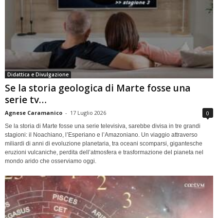
Didattica e Divulgazione
Se la storia geologica di Marte fosse una
serie tv…
Agnese Caramanico
-
17 Luglio 2026
0
Se la storia di Marte fosse una serie televisiva, sarebbe divisa in tre grandi
stagioni: il Noachiano, l’Esperiano e l’Amazoniano. Un viaggio attraverso
miliardi di anni di evoluzione planetaria, tra oceani scomparsi, gigantesche
eruzioni vulcaniche, perdita dell’atmosfera e trasformazione del pianeta nel
mondo arido che osserviamo oggi.