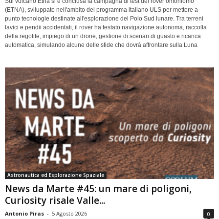
Sul vulcano Etna si è conclusa la campagna di test del rover omoniomo
(ETNA), sviluppato nell'ambito del programma italiano ULS per mettere a
punto tecnologie destinate all'esplorazione del Polo Sud lunare. Tra terreni
lavici e pendii accidentati, il rover ha testato navigazione autonoma, raccolta
della regolite, impiego di un drone, gestione di scenari di guasto e ricarica
automatica, simulando alcune delle sfide che dovrà affrontare sulla Luna
Astronautica ed Esplorazione Spaziale
News da Marte #45: un mare di poligoni,
Curiosity risale Valle...
Antonio Piras
-
5 Agosto 2026
0