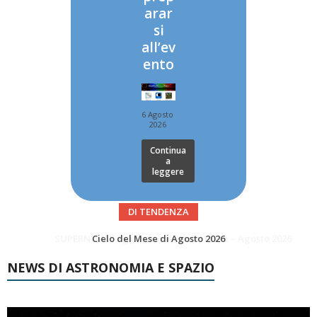
arar
si
all’ev
ento
6 Agosto
2026
Continua
a
leggere
DI TENDENZA
SUPERNOVAE aggiornamenti del mese – Agosto 2026
Le Comete del mese di Agosto: LA 10P/TEMPEL AL PERIELIO
NEWS DI ASTRONOMIA E SPAZIO