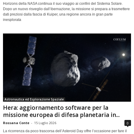
Horizons della NASA continua il suo viaggio ai confini del Sistema Solare.
Dopo un nuovo risveglio dall’ibernazione, la missione si prepara a trasmettere
dati preziosi dalla fascia di Kuiper, una regione ancora in gran parte
inesplorata
Astronautica ed Esplorazione Spaziale
Hera: aggiornamento software per la
missione europea di difesa planetaria in...
Rossana Conte
-
15 Luglio 2026
0
La ricorrenza da poco trascorsa dell’Asteroid Day offre l’occasione per fare il