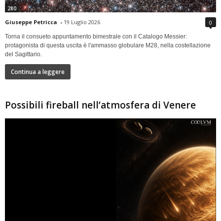
280
Giuseppe Petricca
-
19 Luglio 2026
0
Torna il consueto appuntamento bimestrale con il Catalogo Messier:
protagonista di questa uscita è l'ammasso globulare M28, nella costellazione
del Sagittario.
Continua a leggere
Possibili fireball nell’atmosfera di Venere