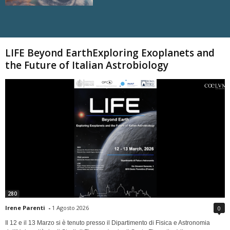
Carica altri
LIFE Beyond EarthExploring Exoplanets and
the Future of Italian Astrobiology
280
Irene Parenti
-
1 Agosto 2026
0
Il 12 e il 13 Marzo si è tenuto presso il Dipartimento di Fisica e Astronomia