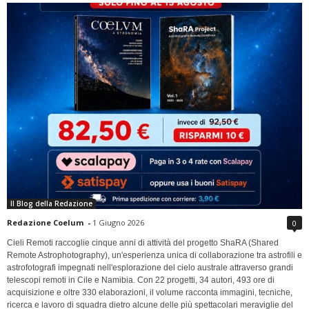
Il Blog della Redazione
Redazione Coelum
-
1 Giugno 2026
0
Cieli Remoti raccoglie cinque anni di attività del progetto ShaRA (Shared
Remote Astrophotography), un'esperienza unica di collaborazione tra astrofili e
astrofotografi impegnati nell'esplorazione del cielo australe attraverso grandi
telescopi remoti in Cile e Namibia. Con 22 progetti, 34 autori, 493 ore di
acquisizione e oltre 330 elaborazioni, il volume racconta immagini, tecniche,
ricerca e lavoro di squadra dietro alcune delle più spettacolari meraviglie del