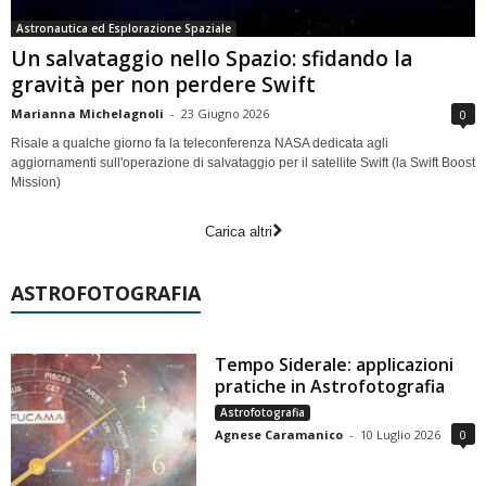
Astronautica ed Esplorazione Spaziale
Un salvataggio nello Spazio: sfidando la
gravità per non perdere Swift
Marianna Michelagnoli
-
23 Giugno 2026
0
Risale a qualche giorno fa la teleconferenza NASA dedicata agli
aggiornamenti sull'operazione di salvataggio per il satellite Swift (la Swift Boost
Mission)
Carica altri
ASTROFOTOGRAFIA
Tempo Siderale: applicazioni
pratiche in Astrofotografia
Astrofotografia
Agnese Caramanico
-
10 Luglio 2026
0