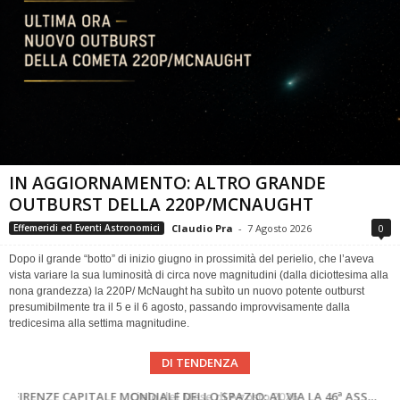
IN AGGIORNAMENTO: ALTRO GRANDE
OUTBURST DELLA 220P/MCNAUGHT
Claudio Pra
-
7 Agosto 2026
0
Effemeridi ed Eventi Astronomici
Dopo il grande “botto” di inizio giugno in prossimità del perielio, che l’aveva
vista variare la sua luminosità di circa nove magnitudini (dalla diciottesima alla
nona grandezza) la 220P/ McNaught ha subìto un nuovo potente outburst
presumibilmente tra il 5 e il 6 agosto, passando improvvisamente dalla
tredicesima alla settima magnitudine.
DI TENDENZA
SUPERNOVAE aggiornamenti del mese – Agosto 2026
Cielo del Mese di Agosto 2026