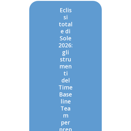
Eclis
si
total
e di
Sole
2026:
gli
stru
men
ti
del
Time
Base
line
Tea
m
per
prep