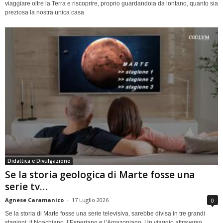
viaggiare oltre la Terra e riscoprire, proprio guardandola da lontano, quanto sia
preziosa la nostra unica casa
Didattica e Divulgazione
Se la storia geologica di Marte fosse una
serie tv…
Agnese Caramanico
-
17 Luglio 2026
0
Se la storia di Marte fosse una serie televisiva, sarebbe divisa in tre grandi
stagioni: il Noachiano, l’Esperiano e l’Amazoniano. Un viaggio attraverso