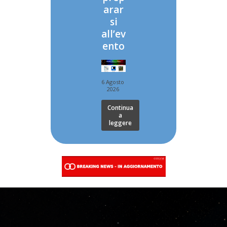
arar
si
all’ev
ento
6 Agosto
2026
Continua
a
leggere