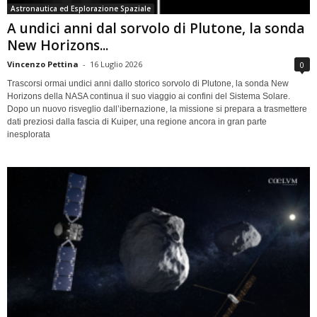
Astronautica ed Esplorazione Spaziale
A undici anni dal sorvolo di Plutone, la sonda
New Horizons...
Vincenzo Pettina
-
16 Luglio 2026
0
Trascorsi ormai undici anni dallo storico sorvolo di Plutone, la sonda New
Horizons della NASA continua il suo viaggio ai confini del Sistema Solare.
Dopo un nuovo risveglio dall’ibernazione, la missione si prepara a trasmettere
dati preziosi dalla fascia di Kuiper, una regione ancora in gran parte
inesplorata