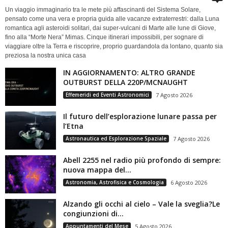
Un viaggio immaginario tra le mete più affascinanti del Sistema Solare,
pensato come una vera e propria guida alle vacanze extraterrestri: dalla Luna
romantica agli asteroidi solitari, dai super-vulcani di Marte alle lune di Giove,
fino alla “Morte Nera” Mimas. Cinque itinerari impossibili, per sognare di
viaggiare oltre la Terra e riscoprire, proprio guardandola da lontano, quanto sia
preziosa la nostra unica casa
IN AGGIORNAMENTO: ALTRO GRANDE
OUTBURST DELLA 220P/MCNAUGHT
Effemeridi ed Eventi Astronomici
7 Agosto 2026
Il futuro dell’esplorazione lunare passa per
l’Etna
Astronautica ed Esplorazione Spaziale
7 Agosto 2026
Abell 2255 nel radio più profondo di sempre:
nuova mappa del...
Astronomia, Astrofisica e Cosmologia
6 Agosto 2026
Alzando gli occhi al cielo – Vale la sveglia?Le
congiunzioni di...
Appuntamenti del Mese
5 Agosto 2026