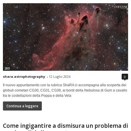
280
shara.astrophotography
-
12 Luglio 2026
0
Il nuovo appuntamento con la rubrica ShaRA ci accompagna alla scoperta dei
globuli cometari CG30, CG31, CG38, ai bordi della Nebulosa di Gum a cavallo
tra le costellazioni della Poppa e della Vela
Continua a leggere
Come ingigantire a dismisura un problema di