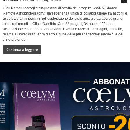
Cieli Remoti raccoglie cinque anni di attività del progetto ShaRA (Shared
Remote Astrophotography), un'esperienza unica di collaborazione tra astrofili e
astrofotografi impegnati nell'esplorazione del cielo australe attraverso grandi
telescopi remoti in Cile e Namibia. Con 22 progetti, 34 autori, 493 ore di
acquisizione e oltre 330 elaborazioni, il volume racconta immagini, tecniche,
ricerca e lavoro di squadra dietro alcune delle più spettacolari meraviglie del
cielo profondo.
Continua a leggere