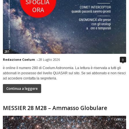
281
Redazione Coelum
-
28 Luglio 2026
0
è online il numero 280 di Coelum Astronomia. La lettura è riservata a tutti gli
abbonati in possesso del livello QUASAR sul sito. Se sei abbonato e non riesci
ad accedere contatta la segreteria.
Continua a leggere
MESSIER 28 M28 – Ammasso Globulare