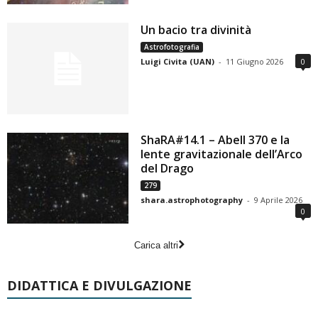
Un bacio tra divinità
Astrofotografia
Luigi Civita (UAN)
-
11 Giugno 2026
0
ShaRA#14.1 – Abell 370 e la
lente gravitazionale dell’Arco
del Drago
279
shara.astrophotography
-
9 Aprile 2026
0
Carica altri
DIDATTICA E DIVULGAZIONE