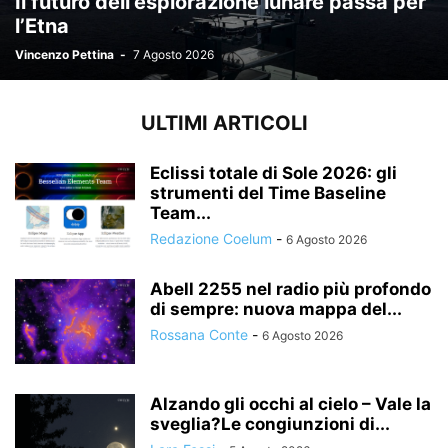
Il futuro dell’esplorazione lunare passa per
l’Etna
Vincenzo Pettina
-
7 Agosto 2026
ULTIMI ARTICOLI
Eclissi totale di Sole 2026: gli
strumenti del Time Baseline
Team...
Redazione Coelum
-
6 Agosto 2026
Abell 2255 nel radio più profondo
di sempre: nuova mappa del...
Rossana Conte
-
6 Agosto 2026
Alzando gli occhi al cielo – Vale la
sveglia?Le congiunzioni di...