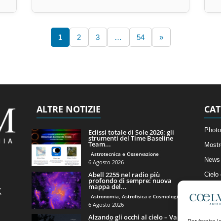
1
2
3
…
54
»
ALTRE NOTIZIE
CAT
Photo
Eclissi totale di Sole 2026: gli
strumenti del Time Baseline
Team...
Mostr
Astrotecnica e Osservazione
News 
6 Agosto 2026
Abell 2255 nel radio più
Cielo
profondo di sempre: nuova
mappa del...
Astro
Astronomia, Astrofisica e Cosmologia
Artico
6 Agosto 2026
Alzando gli occhi al cielo – Vale
Il Bl