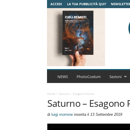
ACCEDI
LA TUA PUBBLICITÀ QUI?
NEWSLETTE
C
o
NEWS
PhotoCoelum
Sezioni
e
l
u
Home
>
Saturno – Esagono Polare
Saturno – Esagono 
m
A
s
di
luigi morrone
inserita il
13 Settembre 2019
t
r
o