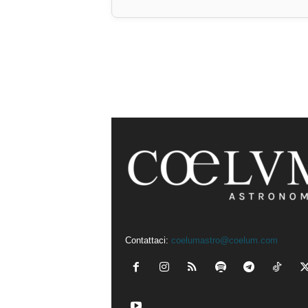
Contattaci:
coelumastro@coelum.com