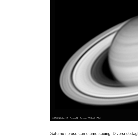
n
o
m
i
a
Saturno ripreso con ottimo seeing. Diversi dettagli 