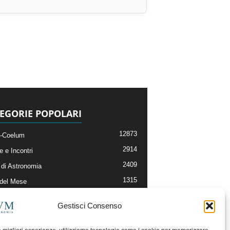
EGORIE POPOLARI
12873
-Coelum
2914
e e Incontri
2409
di Astronomia
1315
 del Mese
365
nomia, Astrofisica e Cosmologia
Gestisci Consenso
268
li e Risorse On-Line
192
og della Redazione