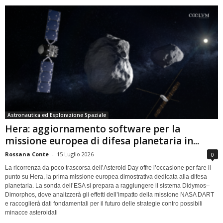
Astronautica ed Esplorazione Spaziale
Hera: aggiornamento software per la
missione europea di difesa planetaria in...
Rossana Conte
-
15 Luglio 2026
0
La ricorrenza da poco trascorsa dell’Asteroid Day offre l’occasione per fare il
punto su Hera, la prima missione europea dimostrativa dedicata alla difesa
planetaria. La sonda dell’ESA si prepara a raggiungere il sistema Didymos–
Dimorphos, dove analizzerà gli effetti dell’impatto della missione NASA DART
e raccoglierà dati fondamentali per il futuro delle strategie contro possibili
minacce asteroidali