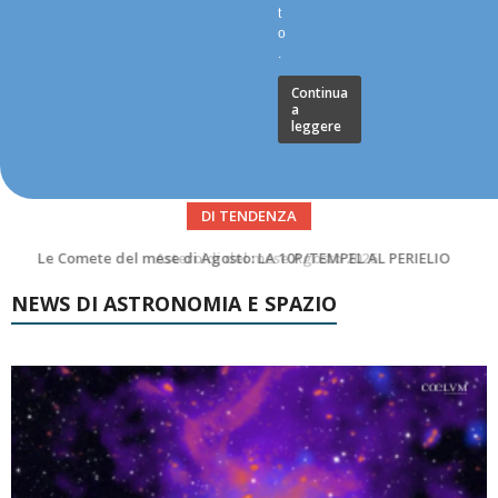
t
o
.
Continua
a
leggere
DI TENDENZA
Asteroidi del mese Agosto 2026
NEWS DI ASTRONOMIA E SPAZIO