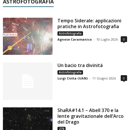
ASTROFOTOGRAFIA
Tempo Siderale: applicazioni
pratiche in Astrofotografia
Astrofotografia
Agnese Caramanico
-
10 Luglio 2026
0
Un bacio tra divinità
Astrofotografia
Luigi Civita (UAN)
-
11 Giugno 2026
0
ShaRA#14.1 – Abell 370 e la
lente gravitazionale dell’Arco
del Drago
279