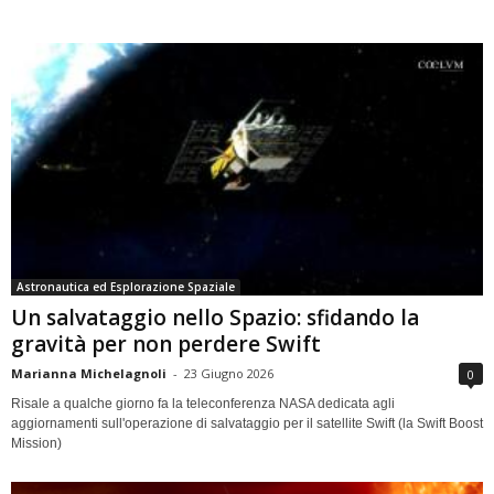
Astronautica ed Esplorazione Spaziale
Un salvataggio nello Spazio: sfidando la
gravità per non perdere Swift
Marianna Michelagnoli
-
23 Giugno 2026
0
Risale a qualche giorno fa la teleconferenza NASA dedicata agli
aggiornamenti sull'operazione di salvataggio per il satellite Swift (la Swift Boost
Mission)