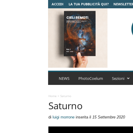
ACCEDI
LA TUA PUBBLICITÀ QUI?
NEWSLETTE
C
o
NEWS
PhotoCoelum
Sezioni
e
l
u
Home
>
Saturno
Saturno
m
A
s
di
luigi morrone
inserita il
15 Settembre 2020
t
r
o