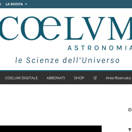
R
LA RIVISTA
COELUM DIGITALE
ABBONATI
SHOP
🛒
Area Riservata