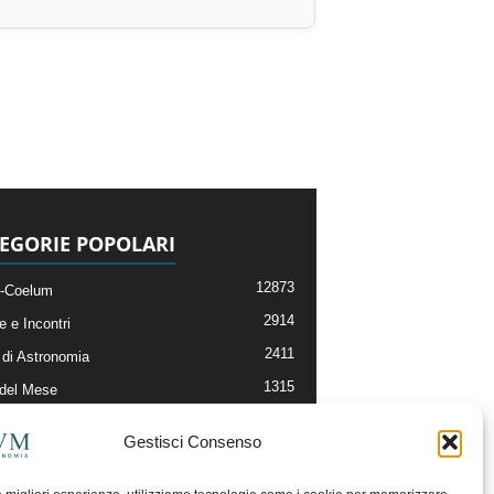
EGORIE POPOLARI
12873
-Coelum
2914
e e Incontri
2411
di Astronomia
1315
 del Mese
365
nomia, Astrofisica e Cosmologia
Gestisci Consenso
268
li e Risorse On-Line
192
og della Redazione