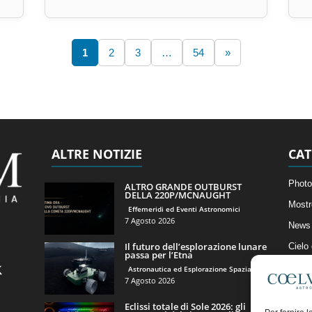
1
2
3
…
54
»
ALTRE NOTIZIE
CAT
Photo
ALTRO GRANDE OUTBURST
DELLA 220P/MCNAUGHT
Mostr
Effemeridi ed Eventi Astronomici
7 Agosto 2026
News 
Il futuro dell’esplorazione lunare
Cielo
passa per l’Etna
Astro
Astronautica ed Esplorazione Spaziale
7 Agosto 2026
Artico
Eclissi totale di Sole 2026: gli
Il Bl