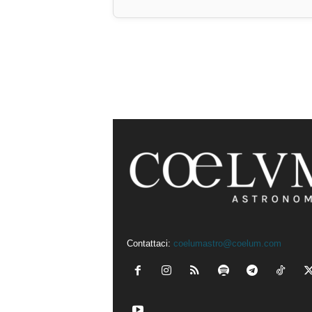
Contattaci:
coelumastro@coelum.com