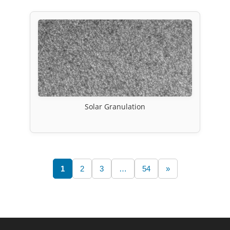
Solar Granulation
1
2
3
…
54
»