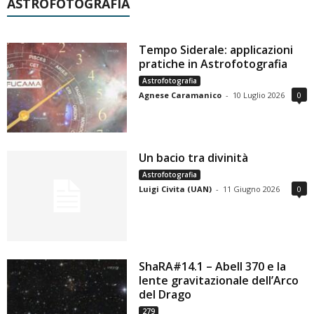
ASTROFOTOGRAFIA
Tempo Siderale: applicazioni
pratiche in Astrofotografia
Astrofotografia
Agnese Caramanico
-
10 Luglio 2026
0
Un bacio tra divinità
Astrofotografia
Luigi Civita (UAN)
-
11 Giugno 2026
0
ShaRA#14.1 – Abell 370 e la
lente gravitazionale dell’Arco
del Drago
279