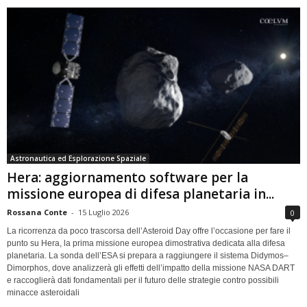
Astronautica ed Esplorazione Spaziale
Hera: aggiornamento software per la
missione europea di difesa planetaria in...
Rossana Conte
-
15 Luglio 2026
0
La ricorrenza da poco trascorsa dell’Asteroid Day offre l’occasione per fare il
punto su Hera, la prima missione europea dimostrativa dedicata alla difesa
planetaria. La sonda dell’ESA si prepara a raggiungere il sistema Didymos–
Dimorphos, dove analizzerà gli effetti dell’impatto della missione NASA DART
e raccoglierà dati fondamentali per il futuro delle strategie contro possibili
minacce asteroidali