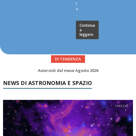
t
o
.
Continua
a
leggere
DI TENDENZA
Transiti di ISS International Space Station e Tiangong – Agosto 2026
NEWS DI ASTRONOMIA E SPAZIO