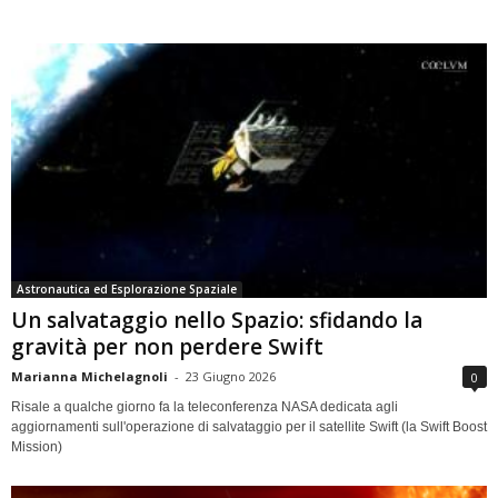
Astronautica ed Esplorazione Spaziale
Un salvataggio nello Spazio: sfidando la
gravità per non perdere Swift
Marianna Michelagnoli
-
23 Giugno 2026
0
Risale a qualche giorno fa la teleconferenza NASA dedicata agli
aggiornamenti sull'operazione di salvataggio per il satellite Swift (la Swift Boost
Mission)