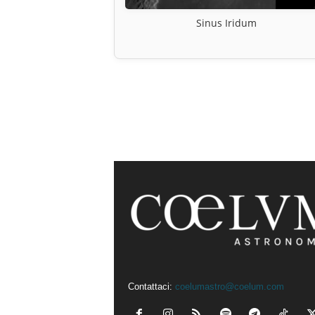
Sinus Iridum
Contattaci:
coelumastro@coelum.com