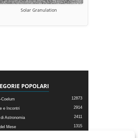
Solar Granulation
EGORIE POPOLARI
12873
-Coelum
2914
e e Incontri
2411
di Astronomia
1315
 del Mese
365
nomia, Astrofisica e Cosmologia