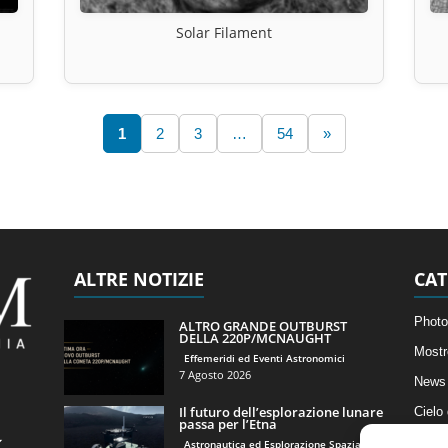
Solar Filament
1
2
3
…
54
»
ALTRE NOTIZIE
CAT
Photo
ALTRO GRANDE OUTBURST
DELLA 220P/MCNAUGHT
Mostr
Effemeridi ed Eventi Astronomici
7 Agosto 2026
News 
Il futuro dell’esplorazione lunare
Cielo
passa per l’Etna
Astro
Astronautica ed Esplorazione Spaziale