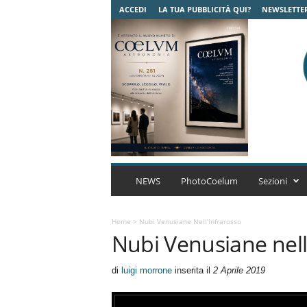
ACCEDI
LA TUA PUBBLICITÀ QUI?
NEWSLETTE
C
o
NEWS
PhotoCoelum
Sezioni
e
l
u
Home
>
Nubi Venusiane Nell’Infrarosso
Nubi Venusiane nell
m
A
s
di
luigi morrone
inserita il
2 Aprile 2019
t
r
o