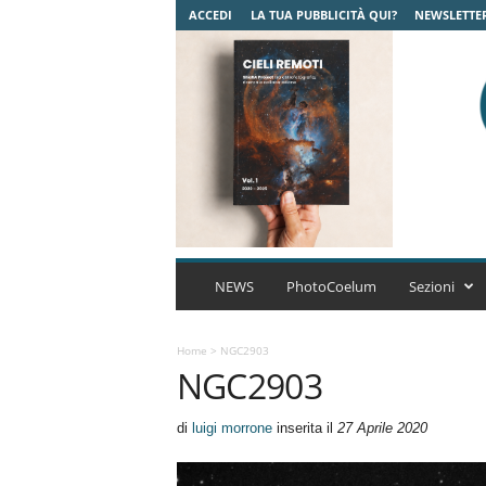
ACCEDI
LA TUA PUBBLICITÀ QUI?
NEWSLETTE
C
o
NEWS
PhotoCoelum
Sezioni
e
l
u
Home
>
NGC2903
NGC2903
m
A
s
di
luigi morrone
inserita il
27 Aprile 2020
t
r
o