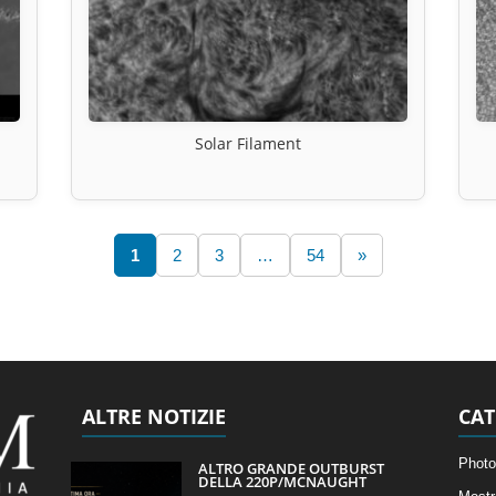
Solar Filament
1
2
3
…
54
»
ALTRE NOTIZIE
CAT
Photo
ALTRO GRANDE OUTBURST
DELLA 220P/MCNAUGHT