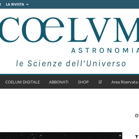
R
LA RIVISTA
COELUM DIGITALE
ABBONATI
SHOP
🛒
Area Riservata