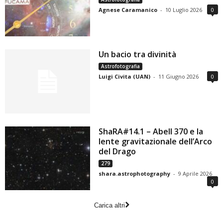
Agnese Caramanico
-
10 Luglio 2026
0
Un bacio tra divinità
Astrofotografia
Luigi Civita (UAN)
-
11 Giugno 2026
0
ShaRA#14.1 – Abell 370 e la
lente gravitazionale dell’Arco
del Drago
279
shara.astrophotography
-
9 Aprile 2026
0
Carica altri