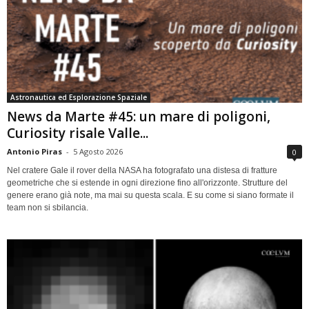
Astronautica ed Esplorazione Spaziale
News da Marte #45: un mare di poligoni,
Curiosity risale Valle...
Antonio Piras
-
5 Agosto 2026
0
Nel cratere Gale il rover della NASA ha fotografato una distesa di fratture
geometriche che si estende in ogni direzione fino all'orizzonte. Strutture del
genere erano già note, ma mai su questa scala. E su come si siano formate il
team non si sbilancia.