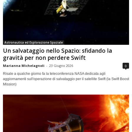
Astronautica ed Esplorazione Spaziale
Un salvataggio nello Spazio: sfidando la
gravità per non perdere Swift
Marianna Michelagnoli
-
23 Giugno 2026
0
Risale a qualche giorno fa la teleconferenza NASA dedicata agli
aggiornamenti sull'operazione di salvataggio per il satellite Swift (la Swift Boost
Mission)