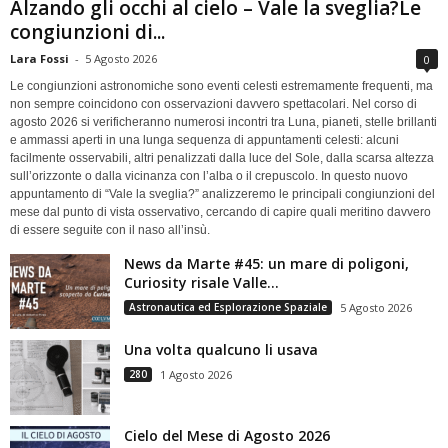
Alzando gli occhi al cielo – Vale la sveglia?Le
congiunzioni di...
Lara Fossi
-
5 Agosto 2026
0
Le congiunzioni astronomiche sono eventi celesti estremamente frequenti, ma
non sempre coincidono con osservazioni davvero spettacolari. Nel corso di
agosto 2026 si verificheranno numerosi incontri tra Luna, pianeti, stelle brillanti
e ammassi aperti in una lunga sequenza di appuntamenti celesti: alcuni
facilmente osservabili, altri penalizzati dalla luce del Sole, dalla scarsa altezza
sull’orizzonte o dalla vicinanza con l’alba o il crepuscolo. In questo nuovo
appuntamento di “Vale la sveglia?” analizzeremo le principali congiunzioni del
mese dal punto di vista osservativo, cercando di capire quali meritino davvero
di essere seguite con il naso all’insù.
News da Marte #45: un mare di poligoni,
Curiosity risale Valle...
Astronautica ed Esplorazione Spaziale
5 Agosto 2026
Una volta qualcuno li usava
280
1 Agosto 2026
Cielo del Mese di Agosto 2026