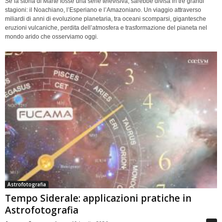
Se la storia di Marte fosse una serie televisiva, sarebbe divisa in tre grandi
stagioni: il Noachiano, l’Esperiano e l’Amazoniano. Un viaggio attraverso
miliardi di anni di evoluzione planetaria, tra oceani scomparsi, gigantesche
eruzioni vulcaniche, perdita dell’atmosfera e trasformazione del pianeta nel
mondo arido che osserviamo oggi.
Astrofotografia
Tempo Siderale: applicazioni pratiche in
Astrofotografia