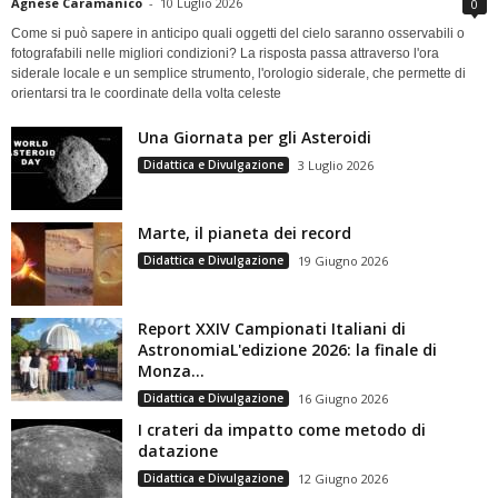
Agnese Caramanico
-
10 Luglio 2026
0
Come si può sapere in anticipo quali oggetti del cielo saranno osservabili o
fotografabili nelle migliori condizioni? La risposta passa attraverso l'ora
siderale locale e un semplice strumento, l'orologio siderale, che permette di
orientarsi tra le coordinate della volta celeste
Una Giornata per gli Asteroidi
Didattica e Divulgazione
3 Luglio 2026
Marte, il pianeta dei record
Didattica e Divulgazione
19 Giugno 2026
Report XXIV Campionati Italiani di
AstronomiaL'edizione 2026: la finale di
Monza...
Didattica e Divulgazione
16 Giugno 2026
I crateri da impatto come metodo di
datazione
Didattica e Divulgazione
12 Giugno 2026