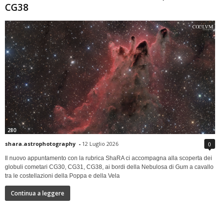
CG38
280
shara.astrophotography
-
12 Luglio 2026
0
Il nuovo appuntamento con la rubrica ShaRA ci accompagna alla scoperta dei
globuli cometari CG30, CG31, CG38, ai bordi della Nebulosa di Gum a cavallo
tra le costellazioni della Poppa e della Vela
Continua a leggere