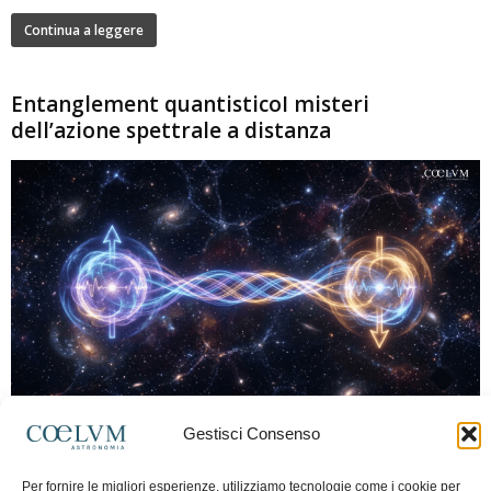
Continua a leggere
Entanglement quantisticoI misteri
dell’azione spettrale a distanza
280
Gestisci Consenso
Marco Lorrai
-
15 Giugno 2026
0
L'entanglement quantistico è uno dei fenomeni più sorprendenti della fisica
Per fornire le migliori esperienze, utilizziamo tecnologie come i cookie per
moderna: due particelle possono mostrare correlazioni che sembrano ignorare