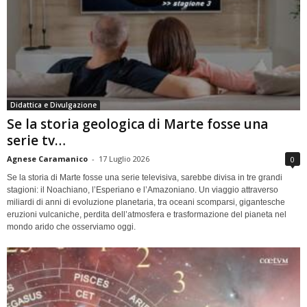
Didattica e Divulgazione
Se la storia geologica di Marte fosse una
serie tv…
Agnese Caramanico
-
17 Luglio 2026
0
Se la storia di Marte fosse una serie televisiva, sarebbe divisa in tre grandi
stagioni: il Noachiano, l’Esperiano e l’Amazoniano. Un viaggio attraverso
miliardi di anni di evoluzione planetaria, tra oceani scomparsi, gigantesche
eruzioni vulcaniche, perdita dell’atmosfera e trasformazione del pianeta nel
mondo arido che osserviamo oggi.