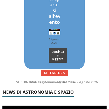
arar
si
all’ev
ento
6 Agosto
2026
Continua
a
leggere
DI TENDENZA
SUPERNOVAE aggiornamenti del mese – Agosto 2026
Le Comete del mese di Agosto: LA 10P/TEMPEL AL PERIELIO
NEWS DI ASTRONOMIA E SPAZIO