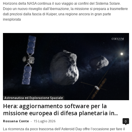
Horizons della NASA continua il suo viaggio ai confini del Sistema Solare.
Dopo un nuovo risveglio dall’ibernazione, la missione si prepara a trasmettere
dati preziosi dalla fascia di Kuiper, una regione ancora in gran parte
inesplorata
Astronautica ed Esplorazione Spaziale
Hera: aggiornamento software per la
missione europea di difesa planetaria in...
Rossana Conte
-
15 Luglio 2026
0
La ricorrenza da poco trascorsa dell’Asteroid Day offre l’occasione per fare il