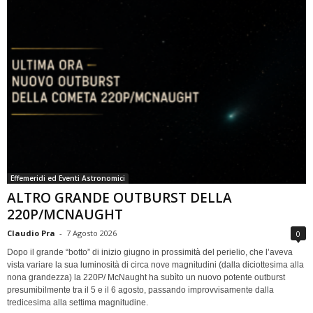
Effemeridi ed Eventi Astronomici
ALTRO GRANDE OUTBURST DELLA
220P/MCNAUGHT
Claudio Pra
-
7 Agosto 2026
0
Dopo il grande “botto” di inizio giugno in prossimità del perielio, che l’aveva
vista variare la sua luminosità di circa nove magnitudini (dalla diciottesima alla
nona grandezza) la 220P/ McNaught ha subìto un nuovo potente outburst
presumibilmente tra il 5 e il 6 agosto, passando improvvisamente dalla
tredicesima alla settima magnitudine.