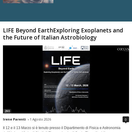
Carica altri
LIFE Beyond EarthExploring Exoplanets and
the Future of Italian Astrobiology
280
Irene Parenti
-
1 Agosto 2026
0
Il 12 e il 13 Marzo si è tenuto presso il Dipartimento di Fisica e Astronomia