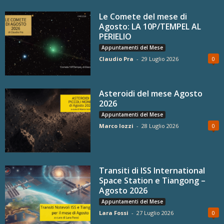
Le Comete del mese di
Agosto: LA 10P/TEMPEL AL
PERIELIO
Appuntamenti del Mese
Claudio Pra
-
29 Luglio 2026
0
Asteroidi del mese Agosto
2026
Appuntamenti del Mese
Marco Iozzi
-
28 Luglio 2026
0
Transiti di ISS International
Space Station e Tiangong –
Agosto 2026
Appuntamenti del Mese
Lara Fossi
-
27 Luglio 2026
0