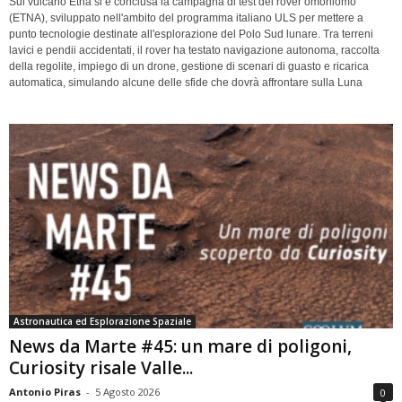
Sul vulcano Etna si è conclusa la campagna di test del rover omoniomo
(ETNA), sviluppato nell'ambito del programma italiano ULS per mettere a
punto tecnologie destinate all'esplorazione del Polo Sud lunare. Tra terreni
lavici e pendii accidentati, il rover ha testato navigazione autonoma, raccolta
della regolite, impiego di un drone, gestione di scenari di guasto e ricarica
automatica, simulando alcune delle sfide che dovrà affrontare sulla Luna
Astronautica ed Esplorazione Spaziale
News da Marte #45: un mare di poligoni,
Curiosity risale Valle...
Antonio Piras
-
5 Agosto 2026
0