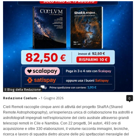
Il Blog della Redazione
Redazione Coelum
-
1 Giugno 2026
0
Cieli Remoti raccoglie cinque anni di attività del progetto ShaRA (Shared
Remote Astrophotography), un'esperienza unica di collaborazione tra astrofili e
astrofotografi impegnati nell'esplorazione del cielo australe attraverso grandi
telescopi remoti in Cile e Namibia. Con 22 progetti, 34 autori, 493 ore di
acquisizione e oltre 330 elaborazioni, il volume racconta immagini, tecniche,
ricerca e lavoro di squadra dietro alcune delle più spettacolari meraviglie del