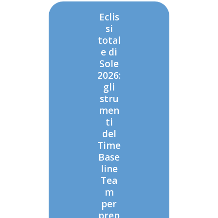
Eclis
si
total
e di
Sole
2026:
gli
stru
men
ti
del
Time
Base
line
Tea
m
per
prep