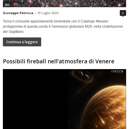
280
Giuseppe Petricca
-
19 Luglio 2026
0
Torna il consueto appuntamento bimestrale con il Catalogo Messier:
protagonista di questa uscita è l'ammasso globulare M28, nella costellazione
del Sagittario.
Continua a leggere
Possibili fireball nell’atmosfera di Venere