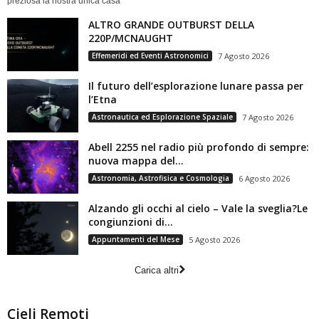
preziosa la nostra unica casa
ALTRO GRANDE OUTBURST DELLA
220P/MCNAUGHT
Effemeridi ed Eventi Astronomici
7 Agosto 2026
Il futuro dell’esplorazione lunare passa per
l’Etna
Astronautica ed Esplorazione Spaziale
7 Agosto 2026
Abell 2255 nel radio più profondo di sempre:
nuova mappa del...
Astronomia, Astrofisica e Cosmologia
6 Agosto 2026
Alzando gli occhi al cielo – Vale la sveglia?Le
congiunzioni di...
Appuntamenti del Mese
5 Agosto 2026
Carica altri
Cieli Remoti