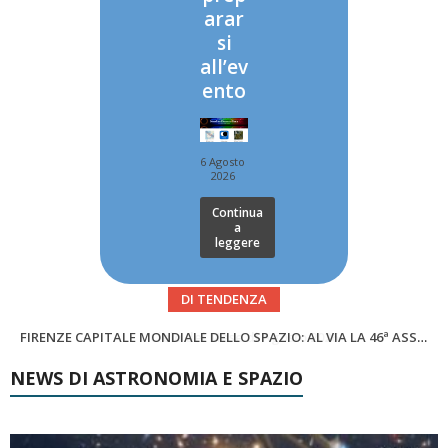
arar
si
all’ev
ento
6 Agosto
2026
Continua
a
leggere
DI TENDENZA
SUPERNOVAE aggiornamenti del mese – Agosto 2026
Cielo del Mese di Agosto 2026
NEWS DI ASTRONOMIA E SPAZIO