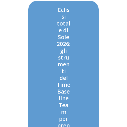
Eclis
si
total
e di
Sole
2026:
gli
stru
men
ti
del
Time
Base
line
Tea
m
per
prep