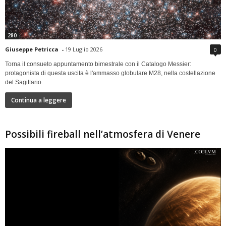
280
Giuseppe Petricca
-
19 Luglio 2026
0
Torna il consueto appuntamento bimestrale con il Catalogo Messier:
protagonista di questa uscita è l'ammasso globulare M28, nella costellazione
del Sagittario.
Continua a leggere
Possibili fireball nell’atmosfera di Venere