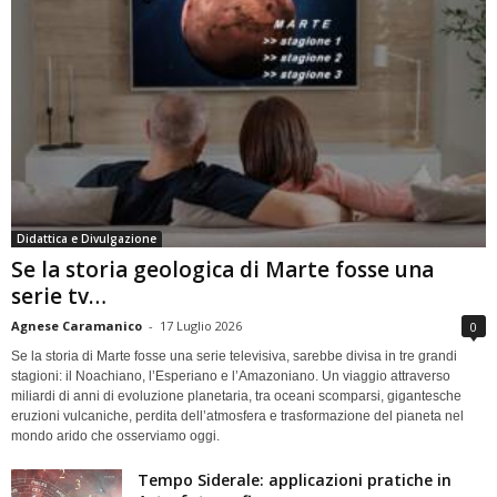
Didattica e Divulgazione
Se la storia geologica di Marte fosse una
serie tv…
Agnese Caramanico
-
17 Luglio 2026
0
Se la storia di Marte fosse una serie televisiva, sarebbe divisa in tre grandi
stagioni: il Noachiano, l’Esperiano e l’Amazoniano. Un viaggio attraverso
miliardi di anni di evoluzione planetaria, tra oceani scomparsi, gigantesche
eruzioni vulcaniche, perdita dell’atmosfera e trasformazione del pianeta nel
mondo arido che osserviamo oggi.
Tempo Siderale: applicazioni pratiche in