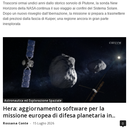
Trascorsi ormai undici anni dallo storico sorvolo di Plutone, la sonda New
Horizons della NASA continua il suo viaggio ai confini del Sistema Solare.
Dopo un nuovo risveglio dall’ibernazione, la missione si prepara a trasmettere
dati preziosi dalla fascia di Kuiper, una regione ancora in gran parte
inesplorata
Astronautica ed Esplorazione Spaziale
Hera: aggiornamento software per la
missione europea di difesa planetaria in...
Rossana Conte
-
15 Luglio 2026
0