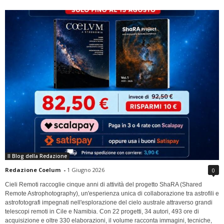
Il Blog della Redazione
Redazione Coelum
-
1 Giugno 2026
0
Cieli Remoti raccoglie cinque anni di attività del progetto ShaRA (Shared
Remote Astrophotography), un'esperienza unica di collaborazione tra astrofili e
astrofotografi impegnati nell'esplorazione del cielo australe attraverso grandi
telescopi remoti in Cile e Namibia. Con 22 progetti, 34 autori, 493 ore di
acquisizione e oltre 330 elaborazioni, il volume racconta immagini, tecniche,