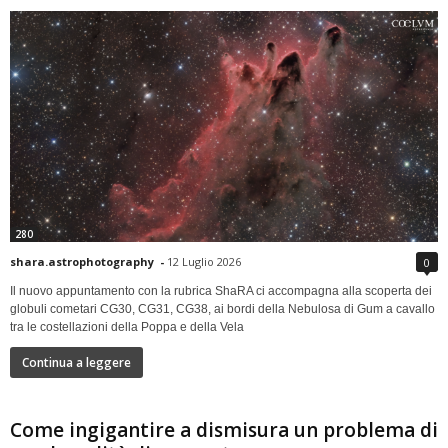
280
shara.astrophotography
-
12 Luglio 2026
0
Il nuovo appuntamento con la rubrica ShaRA ci accompagna alla scoperta dei
globuli cometari CG30, CG31, CG38, ai bordi della Nebulosa di Gum a cavallo
tra le costellazioni della Poppa e della Vela
Continua a leggere
Come ingigantire a dismisura un problema di