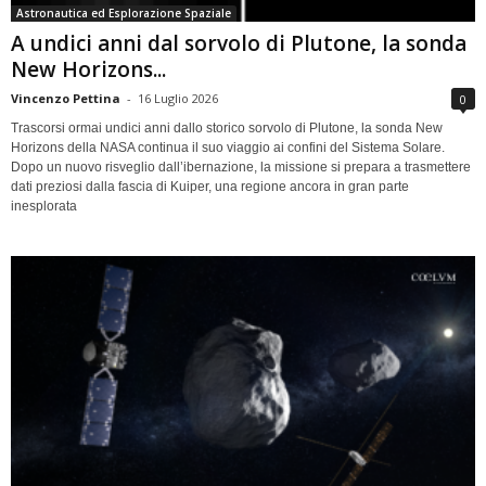
Astronautica ed Esplorazione Spaziale
A undici anni dal sorvolo di Plutone, la sonda
New Horizons...
Vincenzo Pettina
-
16 Luglio 2026
0
Trascorsi ormai undici anni dallo storico sorvolo di Plutone, la sonda New
Horizons della NASA continua il suo viaggio ai confini del Sistema Solare.
Dopo un nuovo risveglio dall’ibernazione, la missione si prepara a trasmettere
dati preziosi dalla fascia di Kuiper, una regione ancora in gran parte
inesplorata