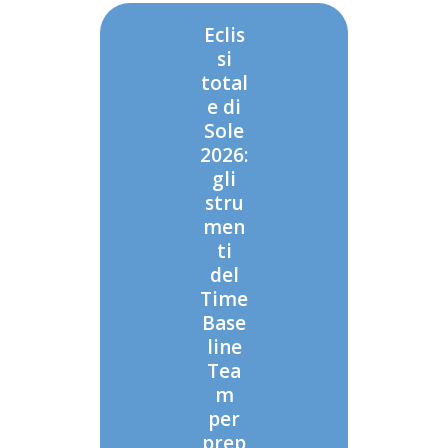
Eclis
si
total
e di
Sole
2026:
gli
stru
men
ti
del
Time
Base
line
Tea
m
per
prep