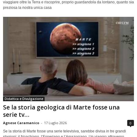
viaggiare oltre la Terra e riscoprire, proprio guardandola da lontano, quanto sia
preziosa la nostra unica casa
Didattica e Divulgazione
Se la storia geologica di Marte fosse una
serie tv…
Agnese Caramanico
-
17 Luglio 2026
0
Se la storia di Marte fosse una serie televisiva, sarebbe divisa in tre grandi
stagioni: il Noachiano, l’Esperiano e l’Amazoniano. Un viaggio attraverso