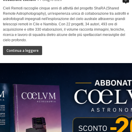
Cieli Remoti raccoglie cinque anni di attività del progetto ShaRA (Shared
Remote Astrophotography), un'esperienza unica di collaborazione tra astrofili e
astrofotografi impegnati nell'esplorazione del cielo australe attraverso grandi
telescopi remoti in Cile e Namibia. Con 22 progetti, 34 autori, 493 ore di
acquisizione e oltre 330 elaborazioni, il volume racconta immagini, tecniche,
ricerca e lavoro di squadra dietro alcune delle più spettacolari meraviglie del
cielo profondo.
Continua a leggere