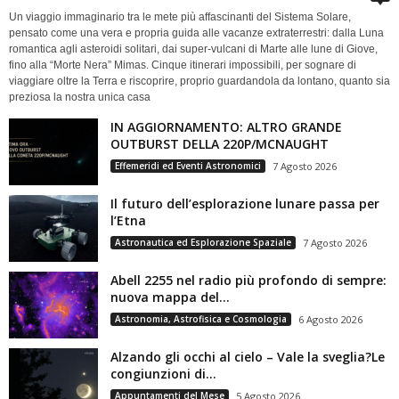
Un viaggio immaginario tra le mete più affascinanti del Sistema Solare,
pensato come una vera e propria guida alle vacanze extraterrestri: dalla Luna
romantica agli asteroidi solitari, dai super-vulcani di Marte alle lune di Giove,
fino alla “Morte Nera” Mimas. Cinque itinerari impossibili, per sognare di
viaggiare oltre la Terra e riscoprire, proprio guardandola da lontano, quanto sia
preziosa la nostra unica casa
IN AGGIORNAMENTO: ALTRO GRANDE
OUTBURST DELLA 220P/MCNAUGHT
Effemeridi ed Eventi Astronomici
7 Agosto 2026
Il futuro dell’esplorazione lunare passa per
l’Etna
Astronautica ed Esplorazione Spaziale
7 Agosto 2026
Abell 2255 nel radio più profondo di sempre:
nuova mappa del...
Astronomia, Astrofisica e Cosmologia
6 Agosto 2026
Alzando gli occhi al cielo – Vale la sveglia?Le
congiunzioni di...
Appuntamenti del Mese
5 Agosto 2026