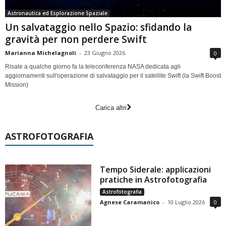
Astronautica ed Esplorazione Spaziale
Un salvataggio nello Spazio: sfidando la
gravità per non perdere Swift
Marianna Michelagnoli
-
23 Giugno 2026
0
Risale a qualche giorno fa la teleconferenza NASA dedicata agli
aggiornamenti sull'operazione di salvataggio per il satellite Swift (la Swift Boost
Mission)
Carica altri
ASTROFOTOGRAFIA
Tempo Siderale: applicazioni
pratiche in Astrofotografia
Astrofotografia
Agnese Caramanico
-
10 Luglio 2026
0