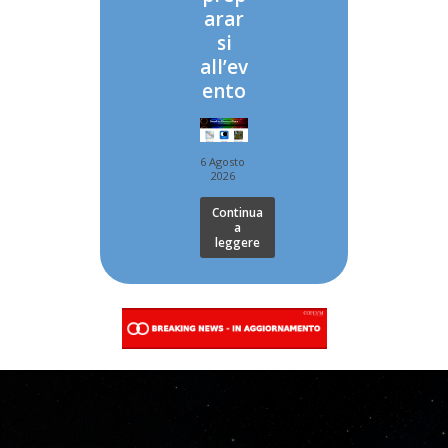
arar
si
all’ev
ento
6 Agosto
2026
Continua
a
leggere