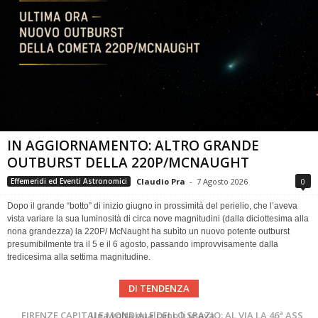
IN AGGIORNAMENTO: ALTRO GRANDE
OUTBURST DELLA 220P/MCNAUGHT
Claudio Pra
-
7 Agosto 2026
0
Effemeridi ed Eventi Astronomici
Dopo il grande “botto” di inizio giugno in prossimità del perielio, che l’aveva
vista variare la sua luminosità di circa nove magnitudini (dalla diciottesima alla
nona grandezza) la 220P/ McNaught ha subìto un nuovo potente outburst
presumibilmente tra il 5 e il 6 agosto, passando improvvisamente dalla
tredicesima alla settima magnitudine.
DI TENDENZA
Cielo del Mese di Agosto 2026
FIRENZE CAPITALE MONDIALE DELLO SPAZIO: AL VIA LA 46ª ASSEMBLEA SCIENTIFICA DEL COSPAR