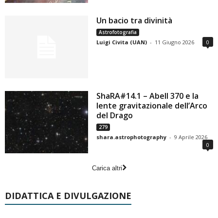
Un bacio tra divinità
Astrofotografia
Luigi Civita (UAN)
-
11 Giugno 2026
0
ShaRA#14.1 – Abell 370 e la
lente gravitazionale dell’Arco
del Drago
279
shara.astrophotography
-
9 Aprile 2026
0
Carica altri
DIDATTICA E DIVULGAZIONE