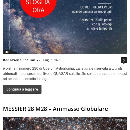
281
Redazione Coelum
-
28 Luglio 2026
0
è online il numero 280 di Coelum Astronomia. La lettura è riservata a tutti gli
abbonati in possesso del livello QUASAR sul sito. Se sei abbonato e non riesci
ad accedere contatta la segreteria.
Continua a leggere
MESSIER 28 M28 – Ammasso Globulare