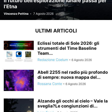
Il futuro dell’esplorazione lunare passa per
l’Etna
Vincenzo Pettina
-
7 Agosto 2026
ULTIMI ARTICOLI
Eclissi totale di Sole 2026: gli
strumenti del Time Baseline
Team...
Redazione Coelum
-
6 Agosto 2026
Abell 2255 nel radio più profondo
di sempre: nuova mappa del...
Rossana Conte
-
6 Agosto 2026
Alzando gli occhi al cielo – Vale la
sveglia?Le congiunzioni di...