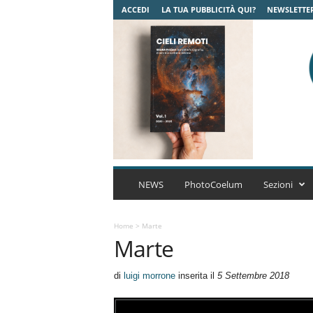
ACCEDI
LA TUA PUBBLICITÀ QUI?
NEWSLETTE
C
o
NEWS
PhotoCoelum
Sezioni
e
l
u
Home
>
Marte
Marte
m
A
s
di
luigi morrone
inserita il
5 Settembre 2018
t
r
o