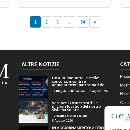
1
2
3
…
54
»
ALTRE NOTIZIE
CAT
Photo
Un autunno sotto le stelle:
concorsi, incontri e
appuntamenti patrocinati da...
Mostr
Il Blog della Redazione
9 Agosto 2026
News 
Vacanze Extraterrestri: le
Cielo
migliori location del nostro
Sistema Solare
Astro
Didattica e Divulgazione
Artico
8 Agosto 2026
IN AGGIORNAMENTO: ALTRO
Il Bl