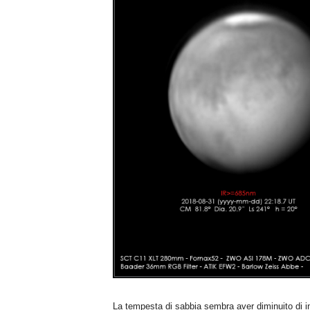
n
o
m
i
a
La tempesta di sabbia sembra aver diminuito di inte