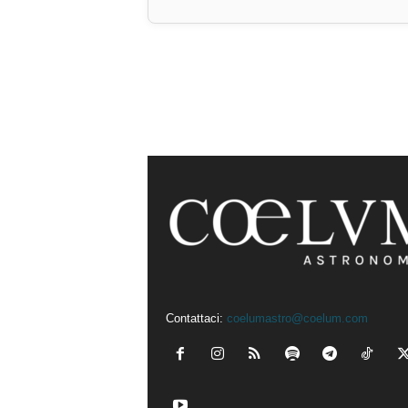
Contattaci:
coelumastro@coelum.com