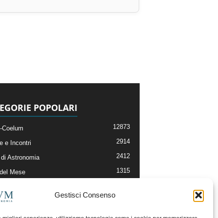
EGORIE POPOLARI
12873
-Coelum
2914
e e Incontri
2412
di Astronomia
1315
 del Mese
365
nomia, Astrofisica e Cosmologia
Gestisci Consenso
268
li e Risorse On-Line
193
og della Redazione