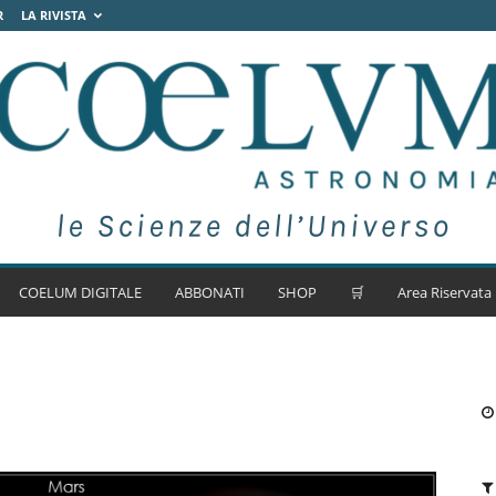
R
LA RIVISTA
COELUM DIGITALE
ABBONATI
SHOP
🛒
Area Riservata