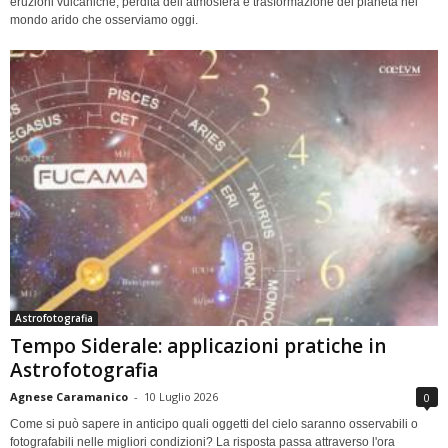
eruzioni vulcaniche, perdita dell’atmosfera e trasformazione del pianeta nel
mondo arido che osserviamo oggi.
Astrofotografia
Tempo Siderale: applicazioni pratiche in
Astrofotografia
Agnese Caramanico
-
10 Luglio 2026
0
Come si può sapere in anticipo quali oggetti del cielo saranno osservabili o
fotografabili nelle migliori condizioni? La risposta passa attraverso l'ora