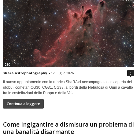
280
shara.astrophotography
-
12 Luglio 2026
0
Il nuovo appuntamento con la rubrica ShaRA ci accompagna alla scoperta dei
globuli cometari CG30, CG31, CG38, ai bordi della Nebulosa di Gum a cavallo
tra le costellazioni della Poppa e della Vela
Continua a leggere
Come ingigantire a dismisura un problema di
una banalità disarmante