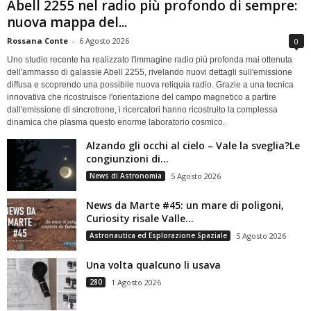
Abell 2255 nel radio più profondo di sempre:
nuova mappa del...
Rossana Conte
-
6 Agosto 2026
0
Uno studio recente ha realizzato l'immagine radio più profonda mai ottenuta
dell'ammasso di galassie Abell 2255, rivelando nuovi dettagli sull'emissione
diffusa e scoprendo una possibile nuova reliquia radio. Grazie a una tecnica
innovativa che ricostruisce l'orientazione del campo magnetico a partire
dall'emissione di sincrotrone, i ricercatori hanno ricostruito la complessa
dinamica che plasma questo enorme laboratorio cosmico.
Alzando gli occhi al cielo – Vale la sveglia?Le
congiunzioni di...
News di Astronomia
5 Agosto 2026
News da Marte #45: un mare di poligoni,
Curiosity risale Valle...
Astronautica ed Esplorazione Spaziale
5 Agosto 2026
Una volta qualcuno li usava
280
1 Agosto 2026