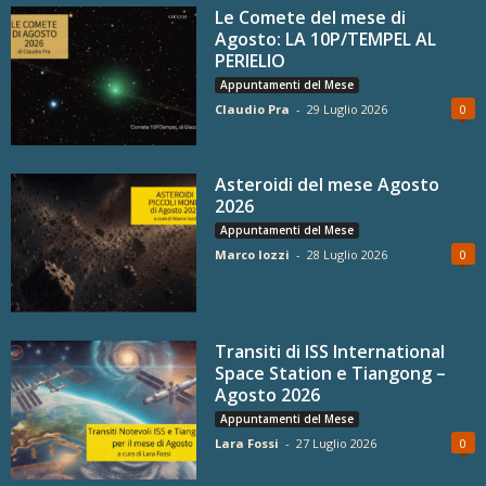
Le Comete del mese di
Agosto: LA 10P/TEMPEL AL
PERIELIO
Appuntamenti del Mese
Claudio Pra
-
29 Luglio 2026
0
Asteroidi del mese Agosto
2026
Appuntamenti del Mese
Marco Iozzi
-
28 Luglio 2026
0
Transiti di ISS International
Space Station e Tiangong –
Agosto 2026
Appuntamenti del Mese
Lara Fossi
-
27 Luglio 2026
0