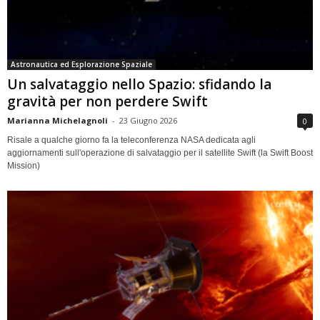
Astronautica ed Esplorazione Spaziale
Un salvataggio nello Spazio: sfidando la
gravità per non perdere Swift
Marianna Michelagnoli
-
23 Giugno 2026
0
Risale a qualche giorno fa la teleconferenza NASA dedicata agli
aggiornamenti sull'operazione di salvataggio per il satellite Swift (la Swift Boost
Mission)