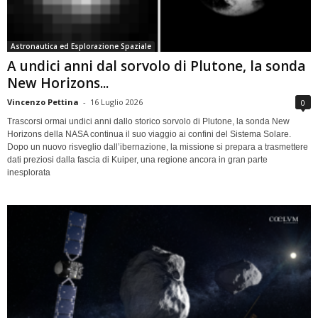
Astronautica ed Esplorazione Spaziale
A undici anni dal sorvolo di Plutone, la sonda
New Horizons...
Vincenzo Pettina
-
16 Luglio 2026
0
Trascorsi ormai undici anni dallo storico sorvolo di Plutone, la sonda New
Horizons della NASA continua il suo viaggio ai confini del Sistema Solare.
Dopo un nuovo risveglio dall’ibernazione, la missione si prepara a trasmettere
dati preziosi dalla fascia di Kuiper, una regione ancora in gran parte
inesplorata