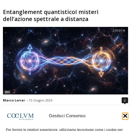
Entanglement quantisticoI misteri
dell’azione spettrale a distanza
280
Marco Lorrai
-
15 Giugno 2026
0
L'entanglement quantistico è uno dei fenomeni più sorprendenti della fisica
moderna: due particelle possono mostrare correlazioni che sembrano ignorare
Gestisci Consenso
la distanza che le separa. Gli esperimenti e i teoremi di Bell hanno escluso le
semplici spiegazioni basate su "variabili nascoste" locali, confermando le
Per fornire le migliori esperienze, utilizziamo tecnologie come i cookie per
previsioni della meccanica quantistica. Nonostante ciò, l'entanglement non