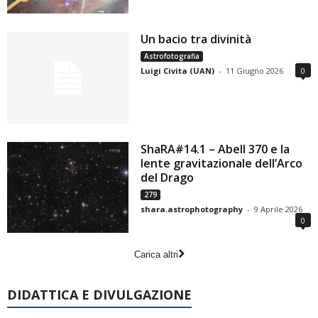
Un bacio tra divinità
Astrofotografia
Luigi Civita (UAN)
-
11 Giugno 2026
0
ShaRA#14.1 – Abell 370 e la
lente gravitazionale dell’Arco
del Drago
279
shara.astrophotography
-
9 Aprile 2026
0
Carica altri
DIDATTICA E DIVULGAZIONE