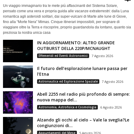
Un viaggio immaginario tra le mete più affascinanti del Sistema Solare,
pensato come una vera e propria guida alle vacanze extraterrestri: dalla Luna
romantica agli asteroidi solitari, dai super-vulcani di Marte alle lune di Giove,
fino alla “Morte Nera” Mimas. Cinque itinerari impossibili, per sognare di
viaggiare oltre la Terra e riscoprire, proprio guardandola da lontano, quanto sia
preziosa la nostra unica casa
IN AGGIORNAMENTO: ALTRO GRANDE
OUTBURST DELLA 220P/MCNAUGHT
Effemeridi ed Eventi Astronomici
7 Agosto 2026
Il futuro dell’esplorazione lunare passa per
l’Etna
Astronautica ed Esplorazione Spaziale
7 Agosto 2026
Abell 2255 nel radio più profondo di sempre:
nuova mappa del...
Astronomia, Astrofisica e Cosmologia
6 Agosto 2026
Alzando gli occhi al cielo – Vale la sveglia?Le
congiunzioni di...
Appuntamenti del Mese
5 Agosto 2026