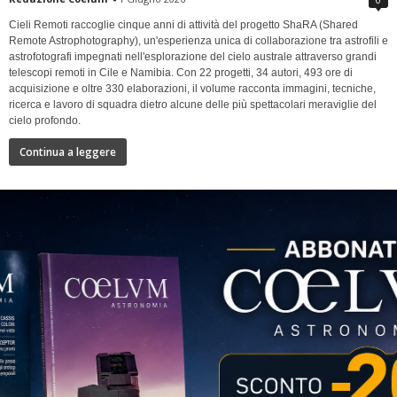
Cieli Remoti raccoglie cinque anni di attività del progetto ShaRA (Shared
Remote Astrophotography), un'esperienza unica di collaborazione tra astrofili e
astrofotografi impegnati nell'esplorazione del cielo australe attraverso grandi
telescopi remoti in Cile e Namibia. Con 22 progetti, 34 autori, 493 ore di
acquisizione e oltre 330 elaborazioni, il volume racconta immagini, tecniche,
ricerca e lavoro di squadra dietro alcune delle più spettacolari meraviglie del
cielo profondo.
Continua a leggere