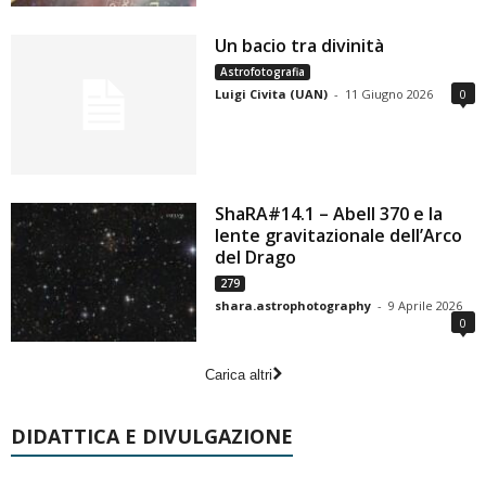
Un bacio tra divinità
Astrofotografia
Luigi Civita (UAN)
-
11 Giugno 2026
0
ShaRA#14.1 – Abell 370 e la
lente gravitazionale dell’Arco
del Drago
279
shara.astrophotography
-
9 Aprile 2026
0
Carica altri
DIDATTICA E DIVULGAZIONE