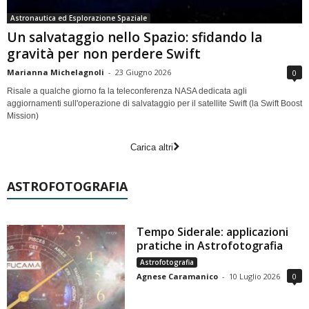
Astronautica ed Esplorazione Spaziale
Un salvataggio nello Spazio: sfidando la
gravità per non perdere Swift
Marianna Michelagnoli
-
23 Giugno 2026
0
Risale a qualche giorno fa la teleconferenza NASA dedicata agli
aggiornamenti sull'operazione di salvataggio per il satellite Swift (la Swift Boost
Mission)
Carica altri
ASTROFOTOGRAFIA
Tempo Siderale: applicazioni
pratiche in Astrofotografia
Astrofotografia
Agnese Caramanico
-
10 Luglio 2026
0