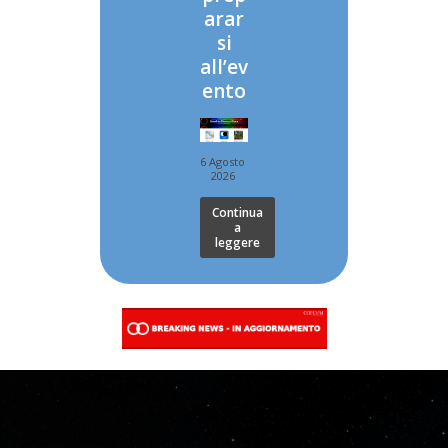
arar
si
all’ev
ento
6 Agosto
2026
Continua
a
leggere