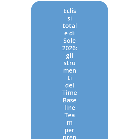
Eclis
si
total
e di
Sole
2026:
gli
stru
men
ti
del
Time
Base
line
Tea
m
per
prep