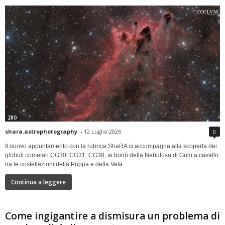
280
shara.astrophotography
-
12 Luglio 2026
0
Il nuovo appuntamento con la rubrica ShaRA ci accompagna alla scoperta dei
globuli cometari CG30, CG31, CG38, ai bordi della Nebulosa di Gum a cavallo
tra le costellazioni della Poppa e della Vela
Continua a leggere
Come ingigantire a dismisura un problema di