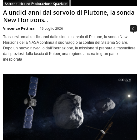
Astronautica ed Esplorazione Spaziale
A undici anni dal sorvolo di Plutone, la sonda
New Horizons...
Vincenzo Pettina
-
16 Luglio 2026
0
Trascorsi ormai undici anni dallo storico sorvolo di Plutone, la sonda New
Horizons della NASA continua il suo viaggio ai confini del Sistema Solare.
Dopo un nuovo risveglio dall’ibernazione, la missione si prepara a trasmettere
dati preziosi dalla fascia di Kuiper, una regione ancora in gran parte
inesplorata