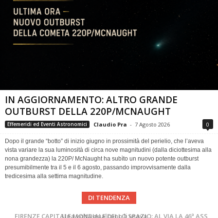
IN AGGIORNAMENTO: ALTRO GRANDE
OUTBURST DELLA 220P/MCNAUGHT
Claudio Pra
-
7 Agosto 2026
0
Effemeridi ed Eventi Astronomici
Dopo il grande “botto” di inizio giugno in prossimità del perielio, che l’aveva
vista variare la sua luminosità di circa nove magnitudini (dalla diciottesima alla
nona grandezza) la 220P/ McNaught ha subìto un nuovo potente outburst
presumibilmente tra il 5 e il 6 agosto, passando improvvisamente dalla
tredicesima alla settima magnitudine.
DI TENDENZA
Cielo del Mese di Agosto 2026
FIRENZE CAPITALE MONDIALE DELLO SPAZIO: AL VIA LA 46ª ASSEMBLEA SCIENTIFICA DEL COSPAR