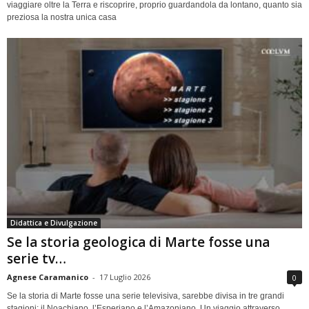
viaggiare oltre la Terra e riscoprire, proprio guardandola da lontano, quanto sia
preziosa la nostra unica casa
Didattica e Divulgazione
Se la storia geologica di Marte fosse una
serie tv…
Agnese Caramanico
-
17 Luglio 2026
0
Se la storia di Marte fosse una serie televisiva, sarebbe divisa in tre grandi
stagioni: il Noachiano, l’Esperiano e l’Amazoniano. Un viaggio attraverso