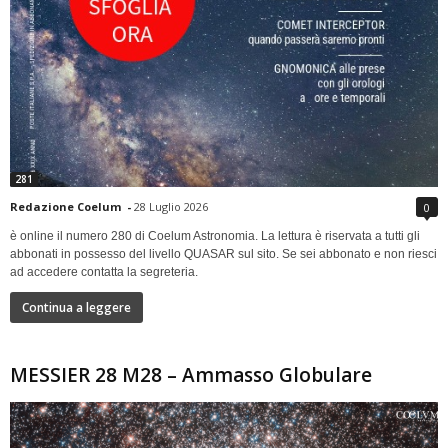
281
Redazione Coelum
-
28 Luglio 2026
0
è online il numero 280 di Coelum Astronomia. La lettura è riservata a tutti gli
abbonati in possesso del livello QUASAR sul sito. Se sei abbonato e non riesci
ad accedere contatta la segreteria.
Continua a leggere
MESSIER 28 M28 – Ammasso Globulare