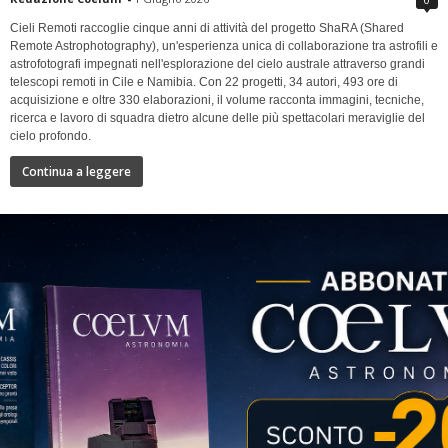
Cieli Remoti raccoglie cinque anni di attività del progetto ShaRA (Shared
Remote Astrophotography), un'esperienza unica di collaborazione tra astrofili e
astrofotografi impegnati nell'esplorazione del cielo australe attraverso grandi
telescopi remoti in Cile e Namibia. Con 22 progetti, 34 autori, 493 ore di
acquisizione e oltre 330 elaborazioni, il volume racconta immagini, tecniche,
ricerca e lavoro di squadra dietro alcune delle più spettacolari meraviglie del
cielo profondo.
Continua a leggere