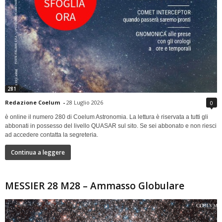
281
Redazione Coelum
-
28 Luglio 2026
0
è online il numero 280 di Coelum Astronomia. La lettura è riservata a tutti gli
abbonati in possesso del livello QUASAR sul sito. Se sei abbonato e non riesci
ad accedere contatta la segreteria.
Continua a leggere
MESSIER 28 M28 – Ammasso Globulare