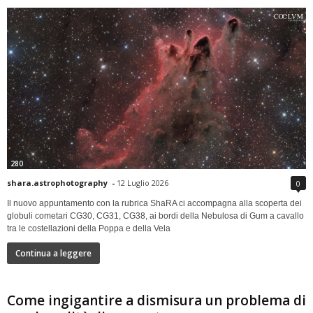
280
shara.astrophotography
-
12 Luglio 2026
0
Il nuovo appuntamento con la rubrica ShaRA ci accompagna alla scoperta dei
globuli cometari CG30, CG31, CG38, ai bordi della Nebulosa di Gum a cavallo
tra le costellazioni della Poppa e della Vela
Continua a leggere
Come ingigantire a dismisura un problema di