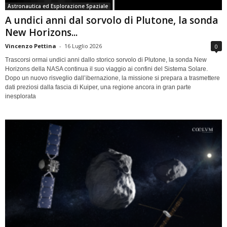
Astronautica ed Esplorazione Spaziale
A undici anni dal sorvolo di Plutone, la sonda
New Horizons...
Vincenzo Pettina
-
16 Luglio 2026
0
Trascorsi ormai undici anni dallo storico sorvolo di Plutone, la sonda New
Horizons della NASA continua il suo viaggio ai confini del Sistema Solare.
Dopo un nuovo risveglio dall’ibernazione, la missione si prepara a trasmettere
dati preziosi dalla fascia di Kuiper, una regione ancora in gran parte
inesplorata