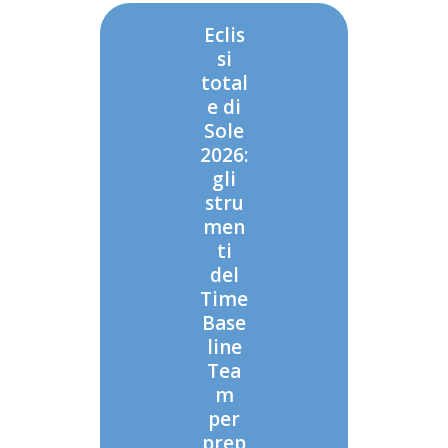
Eclis
si
total
e di
Sole
2026:
gli
stru
men
ti
del
Time
Base
line
Tea
m
per
prep