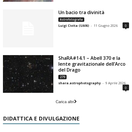
Un bacio tra divinità
Astrofotografia
Luigi Civita (UAN)
-
11 Giugno 2026
0
ShaRA#14.1 – Abell 370 e la
lente gravitazionale dell’Arco
del Drago
279
shara.astrophotography
-
9 Aprile 2026
0
Carica altri
DIDATTICA E DIVULGAZIONE