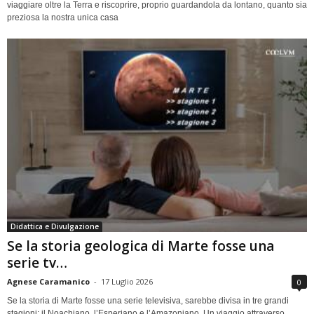
viaggiare oltre la Terra e riscoprire, proprio guardandola da lontano, quanto sia
preziosa la nostra unica casa
Didattica e Divulgazione
Se la storia geologica di Marte fosse una
serie tv…
Agnese Caramanico
-
17 Luglio 2026
0
Se la storia di Marte fosse una serie televisiva, sarebbe divisa in tre grandi
stagioni: il Noachiano, l’Esperiano e l’Amazoniano. Un viaggio attraverso