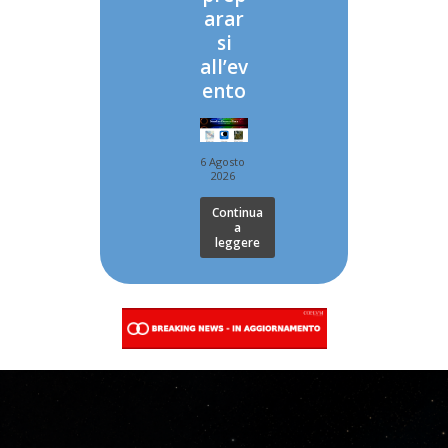
arar
si
all’ev
ento
6 Agosto
2026
Continua
a
leggere