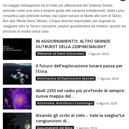
Un viaggio immaginario tra le mete più affascinanti del Sistema Solare,
pensato come una vera e propria guida alle vacanze extraterrestri: dalla Luna
romantica agli asteroidi solitari, dai super-vulcani di Marte alle lune di Giove,
fino alla “Morte Nera” Mimas. Cinque itinerari impossibili, per sognare di
viaggiare oltre la Terra e riscoprire, proprio guardandola da lontano, quanto sia
preziosa la nostra unica casa
IN AGGIORNAMENTO: ALTRO GRANDE
OUTBURST DELLA 220P/MCNAUGHT
Effemeridi ed Eventi Astronomici
7 Agosto 2026
Il futuro dell’esplorazione lunare passa per
l’Etna
Astronautica ed Esplorazione Spaziale
7 Agosto 2026
Abell 2255 nel radio più profondo di sempre:
nuova mappa del...
Astronomia, Astrofisica e Cosmologia
6 Agosto 2026
Alzando gli occhi al cielo – Vale la sveglia?Le
congiunzioni di...
Appuntamenti del Mese
5 Agosto 2026