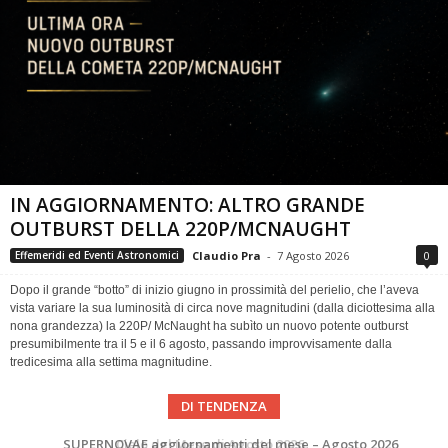
IN AGGIORNAMENTO: ALTRO GRANDE
OUTBURST DELLA 220P/MCNAUGHT
Claudio Pra
-
7 Agosto 2026
0
Effemeridi ed Eventi Astronomici
Dopo il grande “botto” di inizio giugno in prossimità del perielio, che l’aveva
vista variare la sua luminosità di circa nove magnitudini (dalla diciottesima alla
nona grandezza) la 220P/ McNaught ha subìto un nuovo potente outburst
presumibilmente tra il 5 e il 6 agosto, passando improvvisamente dalla
tredicesima alla settima magnitudine.
DI TENDENZA
SUPERNOVAE aggiornamenti del mese – Agosto 2026
Le Comete del mese di Agosto: LA 10P/TEMPEL AL PERIELIO