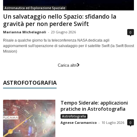
Astronautica ed Esplorazione Spaziale
Un salvataggio nello Spazio: sfidando la
gravità per non perdere Swift
Marianna Michelagnoli
-
23 Giugno 2026
0
Risale a qualche giorno fa la teleconferenza NASA dedicata agli
aggiornamenti sull'operazione di salvataggio per il satellite Swift (la Swift Boost
Mission)
Carica altri
ASTROFOTOGRAFIA
Tempo Siderale: applicazioni
pratiche in Astrofotografia
Astrofotografia
Agnese Caramanico
-
10 Luglio 2026
0