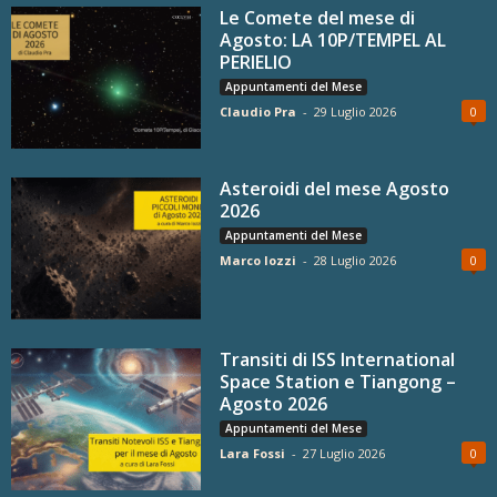
Le Comete del mese di
Agosto: LA 10P/TEMPEL AL
PERIELIO
Appuntamenti del Mese
Claudio Pra
-
29 Luglio 2026
0
Asteroidi del mese Agosto
2026
Appuntamenti del Mese
Marco Iozzi
-
28 Luglio 2026
0
Transiti di ISS International
Space Station e Tiangong –
Agosto 2026
Appuntamenti del Mese
Lara Fossi
-
27 Luglio 2026
0