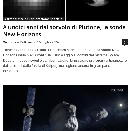
Astronautica ed Esplorazione Spaziale
A undici anni dal sorvolo di Plutone, la sonda
New Horizons...
Vincenzo Pettina
-
16 Luglio 2026
0
Trascorsi ormai undici anni dallo storico sorvolo di Plutone, la sonda New
Horizons della NASA continua il suo viaggio ai confini del Sistema Solare.
Dopo un nuovo risveglio dall’ibernazione, la missione si prepara a trasmettere
dati preziosi dalla fascia di Kuiper, una regione ancora in gran parte
inesplorata