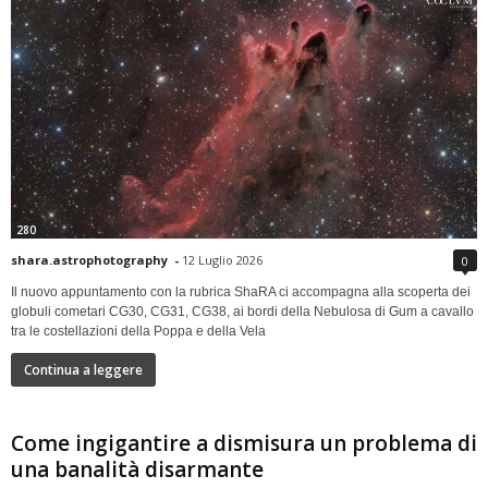
280
shara.astrophotography
-
12 Luglio 2026
0
Il nuovo appuntamento con la rubrica ShaRA ci accompagna alla scoperta dei
globuli cometari CG30, CG31, CG38, ai bordi della Nebulosa di Gum a cavallo
tra le costellazioni della Poppa e della Vela
Continua a leggere
Come ingigantire a dismisura un problema di
una banalità disarmante