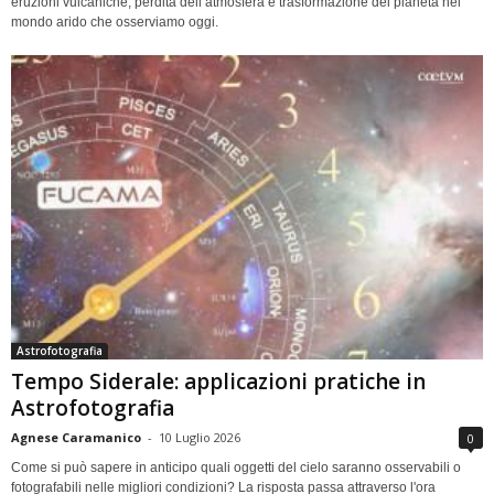
eruzioni vulcaniche, perdita dell’atmosfera e trasformazione del pianeta nel
mondo arido che osserviamo oggi.
Astrofotografia
Tempo Siderale: applicazioni pratiche in
Astrofotografia
Agnese Caramanico
-
10 Luglio 2026
0
Come si può sapere in anticipo quali oggetti del cielo saranno osservabili o
fotografabili nelle migliori condizioni? La risposta passa attraverso l'ora