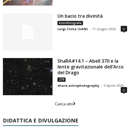
Un bacio tra divinità
Astrofotografia
Luigi Civita (UAN)
-
11 Giugno 2026
0
ShaRA#14.1 – Abell 370 e la
lente gravitazionale dell’Arco
del Drago
279
shara.astrophotography
-
9 Aprile 2026
0
Carica altri
DIDATTICA E DIVULGAZIONE