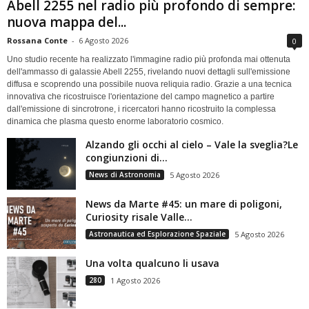
Abell 2255 nel radio più profondo di sempre:
nuova mappa del...
Rossana Conte
-
6 Agosto 2026
0
Uno studio recente ha realizzato l'immagine radio più profonda mai ottenuta
dell'ammasso di galassie Abell 2255, rivelando nuovi dettagli sull'emissione
diffusa e scoprendo una possibile nuova reliquia radio. Grazie a una tecnica
innovativa che ricostruisce l'orientazione del campo magnetico a partire
dall'emissione di sincrotrone, i ricercatori hanno ricostruito la complessa
dinamica che plasma questo enorme laboratorio cosmico.
Alzando gli occhi al cielo – Vale la sveglia?Le
congiunzioni di...
News di Astronomia
5 Agosto 2026
News da Marte #45: un mare di poligoni,
Curiosity risale Valle...
Astronautica ed Esplorazione Spaziale
5 Agosto 2026
Una volta qualcuno li usava
280
1 Agosto 2026