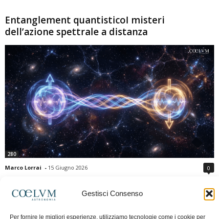
Entanglement quantisticoI misteri
dell’azione spettrale a distanza
280
Marco Lorrai
-
15 Giugno 2026
0
L'entanglement quantistico è uno dei fenomeni più sorprendenti della fisica
moderna: due particelle possono mostrare correlazioni che sembrano ignorare
Gestisci Consenso
la distanza che le separa. Gli esperimenti e i teoremi di Bell hanno escluso le
semplici spiegazioni basate su "variabili nascoste" locali, confermando le
Per fornire le migliori esperienze, utilizziamo tecnologie come i cookie per
previsioni della meccanica quantistica. Nonostante ciò, l'entanglement non