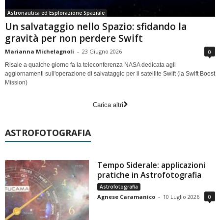
Astronautica ed Esplorazione Spaziale
Un salvataggio nello Spazio: sfidando la
gravità per non perdere Swift
Marianna Michelagnoli
-
23 Giugno 2026
0
Risale a qualche giorno fa la teleconferenza NASA dedicata agli
aggiornamenti sull'operazione di salvataggio per il satellite Swift (la Swift Boost
Mission)
Carica altri
ASTROFOTOGRAFIA
Tempo Siderale: applicazioni
pratiche in Astrofotografia
Astrofotografia
Agnese Caramanico
-
10 Luglio 2026
0