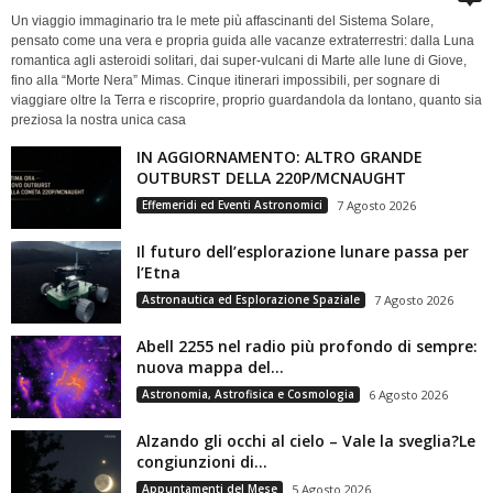
Un viaggio immaginario tra le mete più affascinanti del Sistema Solare,
pensato come una vera e propria guida alle vacanze extraterrestri: dalla Luna
romantica agli asteroidi solitari, dai super-vulcani di Marte alle lune di Giove,
fino alla “Morte Nera” Mimas. Cinque itinerari impossibili, per sognare di
viaggiare oltre la Terra e riscoprire, proprio guardandola da lontano, quanto sia
preziosa la nostra unica casa
IN AGGIORNAMENTO: ALTRO GRANDE
OUTBURST DELLA 220P/MCNAUGHT
Effemeridi ed Eventi Astronomici
7 Agosto 2026
Il futuro dell’esplorazione lunare passa per
l’Etna
Astronautica ed Esplorazione Spaziale
7 Agosto 2026
Abell 2255 nel radio più profondo di sempre:
nuova mappa del...
Astronomia, Astrofisica e Cosmologia
6 Agosto 2026
Alzando gli occhi al cielo – Vale la sveglia?Le
congiunzioni di...
Appuntamenti del Mese
5 Agosto 2026