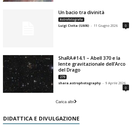
Un bacio tra divinità
Astrofotografia
Luigi Civita (UAN)
-
11 Giugno 2026
0
ShaRA#14.1 – Abell 370 e la
lente gravitazionale dell’Arco
del Drago
279
shara.astrophotography
-
9 Aprile 2026
0
Carica altri
DIDATTICA E DIVULGAZIONE