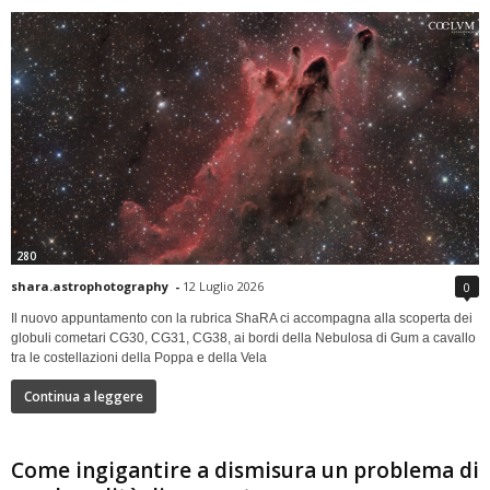
280
shara.astrophotography
-
12 Luglio 2026
0
Il nuovo appuntamento con la rubrica ShaRA ci accompagna alla scoperta dei
globuli cometari CG30, CG31, CG38, ai bordi della Nebulosa di Gum a cavallo
tra le costellazioni della Poppa e della Vela
Continua a leggere
Come ingigantire a dismisura un problema di