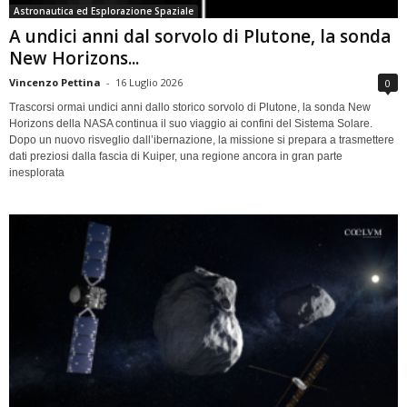
Astronautica ed Esplorazione Spaziale
A undici anni dal sorvolo di Plutone, la sonda
New Horizons...
Vincenzo Pettina
-
16 Luglio 2026
0
Trascorsi ormai undici anni dallo storico sorvolo di Plutone, la sonda New
Horizons della NASA continua il suo viaggio ai confini del Sistema Solare.
Dopo un nuovo risveglio dall’ibernazione, la missione si prepara a trasmettere
dati preziosi dalla fascia di Kuiper, una regione ancora in gran parte
inesplorata