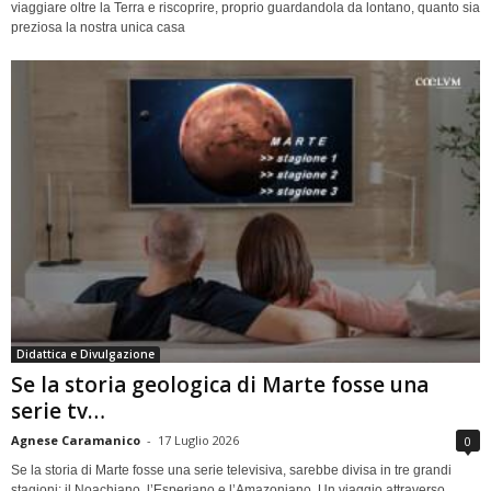
viaggiare oltre la Terra e riscoprire, proprio guardandola da lontano, quanto sia
preziosa la nostra unica casa
Didattica e Divulgazione
Se la storia geologica di Marte fosse una
serie tv…
Agnese Caramanico
-
17 Luglio 2026
0
Se la storia di Marte fosse una serie televisiva, sarebbe divisa in tre grandi
stagioni: il Noachiano, l’Esperiano e l’Amazoniano. Un viaggio attraverso