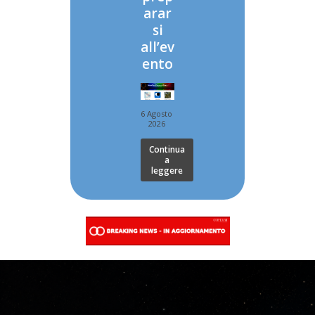
arar
si
all’ev
ento
6 Agosto
2026
Continua
a
leggere