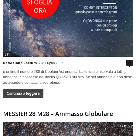
281
Redazione Coelum
-
28 Luglio 2026
0
è online il numero 280 di Coelum Astronomia. La lettura è riservata a tutti gli
abbonati in possesso del livello QUASAR sul sito. Se sei abbonato e non riesci
ad accedere contatta la segreteria.
Continua a leggere
MESSIER 28 M28 – Ammasso Globulare