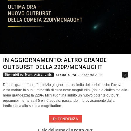
IN AGGIORNAMENTO: ALTRO GRANDE
OUTBURST DELLA 220P/MCNAUGHT
Claudio Pra
-
7 Agosto 2026
0
Effemeridi ed Eventi Astronomici
Dopo il grande “botto” di inizio giugno in prossimità del perielio, che l’aveva
vista variare la sua luminosità di circa nove magnitudini (dalla diciottesima alla
nona grandezza) la 220P/ McNaught ha subìto un nuovo potente outburst
presumibilmente tra il 5 e il 6 agosto, passando improvvisamente dalla
tredicesima alla settima magnitudine.
DI TENDENZA
SUPERNOVAE aggiornamenti del mese – Agosto 2026
Le Comete del mese di Agosto: LA 10P/TEMPEL AL PERIELIO