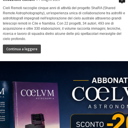
Cieli Remoti raccoglie cinque anni di attività del progetto ShaRA (Shared
Remote Astrophotography), un'esperienza unica di collaborazione tra astrofili e
astrofotografi impegnati nell'esplorazione del cielo australe attraverso grandi
telescopi remoti in Cile e Namibia. Con 22 progetti, 34 autori, 493 ore di
acquisizione e oltre 330 elaborazioni, il volume racconta immagini, tecniche,
ricerca e lavoro di squadra dietro alcune delle più spettacolari meraviglie del
cielo profondo.
Continua a leggere