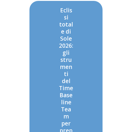
Eclis
si
total
e di
Sole
2026:
gli
stru
men
ti
del
Time
Base
line
Tea
m
per
prep