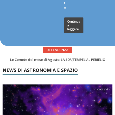
t
o
.
Continua
a
leggere
DI TENDENZA
Asteroidi del mese Agosto 2026
NEWS DI ASTRONOMIA E SPAZIO