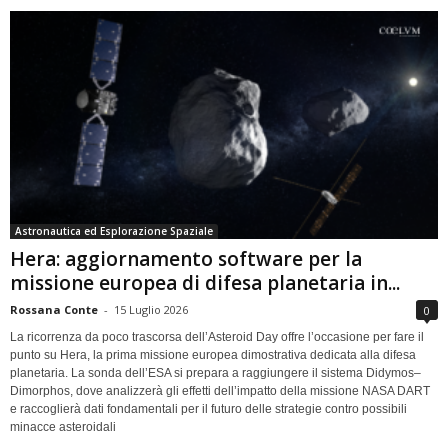
Astronautica ed Esplorazione Spaziale
Hera: aggiornamento software per la
missione europea di difesa planetaria in...
Rossana Conte
-
15 Luglio 2026
0
La ricorrenza da poco trascorsa dell’Asteroid Day offre l’occasione per fare il
punto su Hera, la prima missione europea dimostrativa dedicata alla difesa
planetaria. La sonda dell’ESA si prepara a raggiungere il sistema Didymos–
Dimorphos, dove analizzerà gli effetti dell’impatto della missione NASA DART
e raccoglierà dati fondamentali per il futuro delle strategie contro possibili
minacce asteroidali