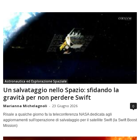
Astronautica ed Esplorazione Spaziale
Un salvataggio nello Spazio: sfidando la
gravità per non perdere Swift
Marianna Michelagnoli
-
23 Giugno 2026
0
Risale a qualche giorno fa la teleconferenza NASA dedicata agli
aggiornamenti sull'operazione di salvataggio per il satellite Swift (la Swift Boost
Mission)