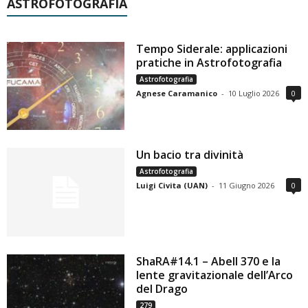
ASTROFOTOGRAFIA
Tempo Siderale: applicazioni
pratiche in Astrofotografia
Astrofotografia
Agnese Caramanico
-
10 Luglio 2026
0
Un bacio tra divinità
Astrofotografia
Luigi Civita (UAN)
-
11 Giugno 2026
0
ShaRA#14.1 – Abell 370 e la
lente gravitazionale dell’Arco
del Drago
279