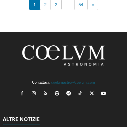
1
2
3
…
54
»
Contattaci:
coelumastro@coelum.com
ALTRE NOTIZIE