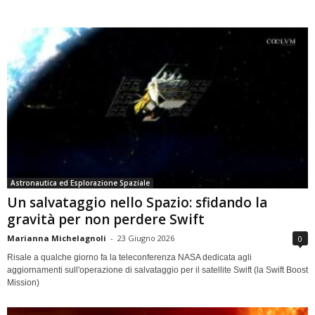
Astronautica ed Esplorazione Spaziale
Un salvataggio nello Spazio: sfidando la
gravità per non perdere Swift
Marianna Michelagnoli
-
23 Giugno 2026
0
Risale a qualche giorno fa la teleconferenza NASA dedicata agli
aggiornamenti sull'operazione di salvataggio per il satellite Swift (la Swift Boost
Mission)