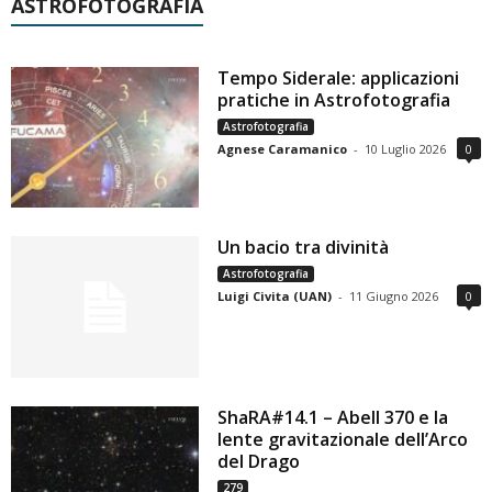
ASTROFOTOGRAFIA
Tempo Siderale: applicazioni
pratiche in Astrofotografia
Astrofotografia
Agnese Caramanico
-
10 Luglio 2026
0
Un bacio tra divinità
Astrofotografia
Luigi Civita (UAN)
-
11 Giugno 2026
0
ShaRA#14.1 – Abell 370 e la
lente gravitazionale dell’Arco
del Drago
279