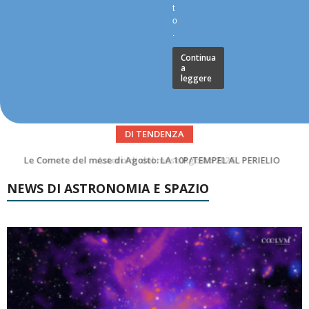
t
o
.
Continua
a
leggere
DI TENDENZA
Asteroidi del mese Agosto 2026
NEWS DI ASTRONOMIA E SPAZIO