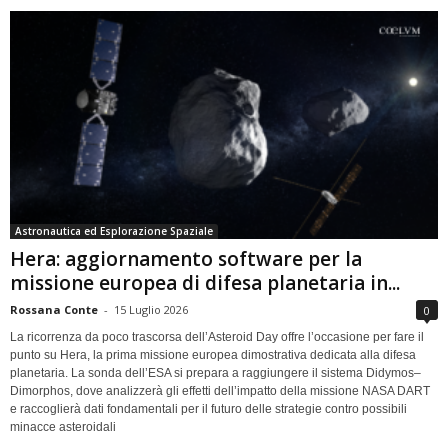
Astronautica ed Esplorazione Spaziale
Hera: aggiornamento software per la
missione europea di difesa planetaria in...
Rossana Conte
-
15 Luglio 2026
0
La ricorrenza da poco trascorsa dell’Asteroid Day offre l’occasione per fare il
punto su Hera, la prima missione europea dimostrativa dedicata alla difesa
planetaria. La sonda dell’ESA si prepara a raggiungere il sistema Didymos–
Dimorphos, dove analizzerà gli effetti dell’impatto della missione NASA DART
e raccoglierà dati fondamentali per il futuro delle strategie contro possibili
minacce asteroidali