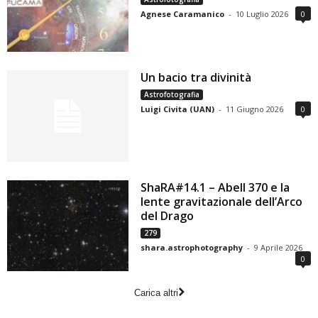
Agnese Caramanico
-
10 Luglio 2026
0
Un bacio tra divinità
Astrofotografia
Luigi Civita (UAN)
-
11 Giugno 2026
0
ShaRA#14.1 – Abell 370 e la
lente gravitazionale dell’Arco
del Drago
279
shara.astrophotography
-
9 Aprile 2026
0
Carica altri