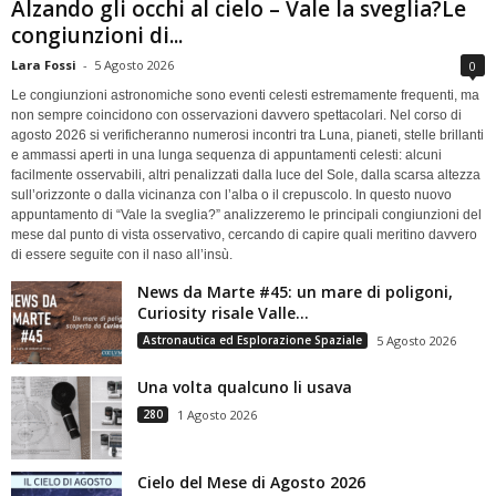
Alzando gli occhi al cielo – Vale la sveglia?Le
congiunzioni di...
Lara Fossi
-
5 Agosto 2026
0
Le congiunzioni astronomiche sono eventi celesti estremamente frequenti, ma
non sempre coincidono con osservazioni davvero spettacolari. Nel corso di
agosto 2026 si verificheranno numerosi incontri tra Luna, pianeti, stelle brillanti
e ammassi aperti in una lunga sequenza di appuntamenti celesti: alcuni
facilmente osservabili, altri penalizzati dalla luce del Sole, dalla scarsa altezza
sull’orizzonte o dalla vicinanza con l’alba o il crepuscolo. In questo nuovo
appuntamento di “Vale la sveglia?” analizzeremo le principali congiunzioni del
mese dal punto di vista osservativo, cercando di capire quali meritino davvero
di essere seguite con il naso all’insù.
News da Marte #45: un mare di poligoni,
Curiosity risale Valle...
Astronautica ed Esplorazione Spaziale
5 Agosto 2026
Una volta qualcuno li usava
280
1 Agosto 2026
Cielo del Mese di Agosto 2026