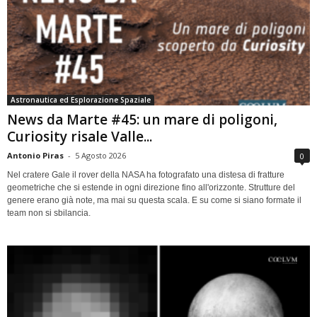
Astronautica ed Esplorazione Spaziale
News da Marte #45: un mare di poligoni,
Curiosity risale Valle...
Antonio Piras
-
5 Agosto 2026
0
Nel cratere Gale il rover della NASA ha fotografato una distesa di fratture
geometriche che si estende in ogni direzione fino all'orizzonte. Strutture del
genere erano già note, ma mai su questa scala. E su come si siano formate il
team non si sbilancia.