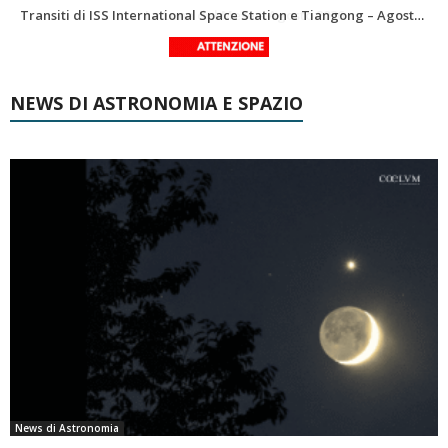
Le costellazioni di Agosto 2026: Delfino
La Luna del Mese – Agosto 2026
NEWS DI ASTRONOMIA E SPAZIO
News di Astronomia