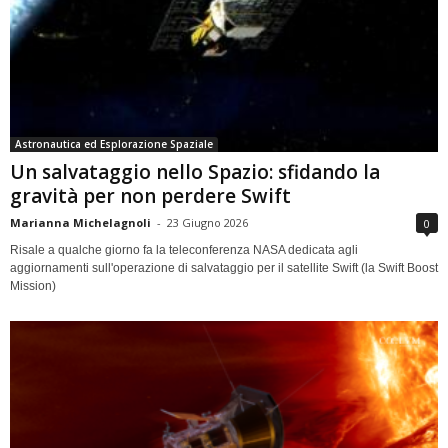
Astronautica ed Esplorazione Spaziale
Un salvataggio nello Spazio: sfidando la
gravità per non perdere Swift
Marianna Michelagnoli
-
23 Giugno 2026
0
Risale a qualche giorno fa la teleconferenza NASA dedicata agli
aggiornamenti sull'operazione di salvataggio per il satellite Swift (la Swift Boost
Mission)