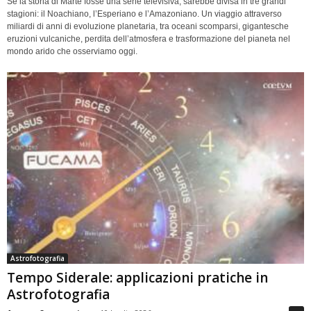
Se la storia di Marte fosse una serie televisiva, sarebbe divisa in tre grandi
stagioni: il Noachiano, l’Esperiano e l’Amazoniano. Un viaggio attraverso
miliardi di anni di evoluzione planetaria, tra oceani scomparsi, gigantesche
eruzioni vulcaniche, perdita dell’atmosfera e trasformazione del pianeta nel
mondo arido che osserviamo oggi.
Astrofotografia
Tempo Siderale: applicazioni pratiche in
Astrofotografia