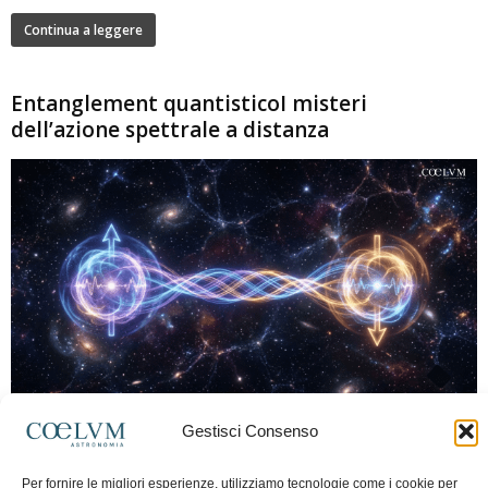
Continua a leggere
Entanglement quantisticoI misteri
dell’azione spettrale a distanza
280
Gestisci Consenso
Marco Lorrai
-
15 Giugno 2026
0
L'entanglement quantistico è uno dei fenomeni più sorprendenti della fisica
Per fornire le migliori esperienze, utilizziamo tecnologie come i cookie per
moderna: due particelle possono mostrare correlazioni che sembrano ignorare