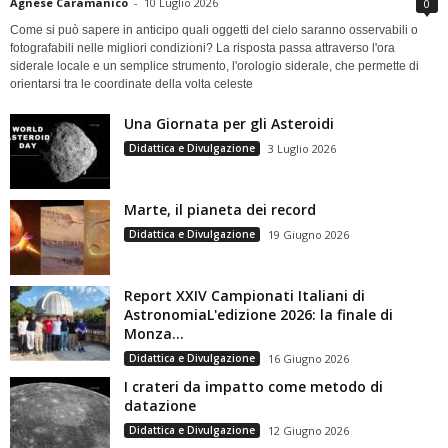
Agnese Caramanico
-
10 Luglio 2026
0
Come si può sapere in anticipo quali oggetti del cielo saranno osservabili o
fotografabili nelle migliori condizioni? La risposta passa attraverso l'ora
siderale locale e un semplice strumento, l'orologio siderale, che permette di
orientarsi tra le coordinate della volta celeste
Una Giornata per gli Asteroidi
Didattica e Divulgazione
3 Luglio 2026
Marte, il pianeta dei record
Didattica e Divulgazione
19 Giugno 2026
Report XXIV Campionati Italiani di
AstronomiaL'edizione 2026: la finale di
Monza...
Didattica e Divulgazione
16 Giugno 2026
I crateri da impatto come metodo di
datazione
Didattica e Divulgazione
12 Giugno 2026