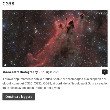
CG38
280
shara.astrophotography
-
12 Luglio 2026
0
Il nuovo appuntamento con la rubrica ShaRA ci accompagna alla scoperta dei
globuli cometari CG30, CG31, CG38, ai bordi della Nebulosa di Gum a cavallo
tra le costellazioni della Poppa e della Vela
Continua a leggere