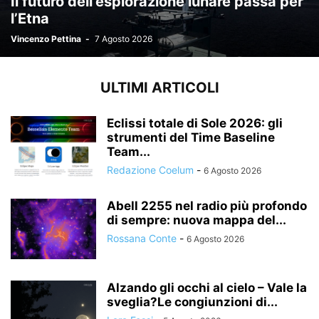
Il futuro dell’esplorazione lunare passa per
l’Etna
Vincenzo Pettina
-
7 Agosto 2026
ULTIMI ARTICOLI
Eclissi totale di Sole 2026: gli
strumenti del Time Baseline
Team...
Redazione Coelum
-
6 Agosto 2026
Abell 2255 nel radio più profondo
di sempre: nuova mappa del...
Rossana Conte
-
6 Agosto 2026
Alzando gli occhi al cielo – Vale la
sveglia?Le congiunzioni di...