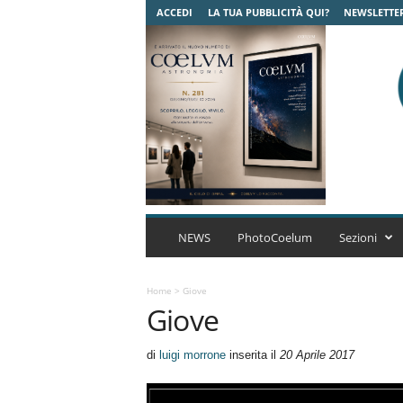
ACCEDI
LA TUA PUBBLICITÀ QUI?
NEWSLETTE
C
o
NEWS
PhotoCoelum
Sezioni
e
l
u
Home
>
Giove
Giove
m
A
s
di
luigi morrone
inserita il
20 Aprile 2017
t
r
o