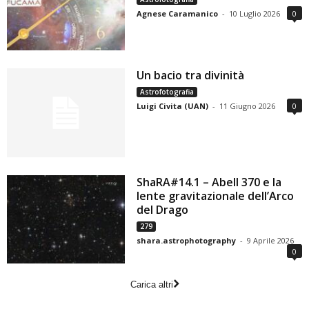
Agnese Caramanico
-
10 Luglio 2026
0
Un bacio tra divinità
Astrofotografia
Luigi Civita (UAN)
-
11 Giugno 2026
0
ShaRA#14.1 – Abell 370 e la
lente gravitazionale dell’Arco
del Drago
279
shara.astrophotography
-
9 Aprile 2026
0
Carica altri