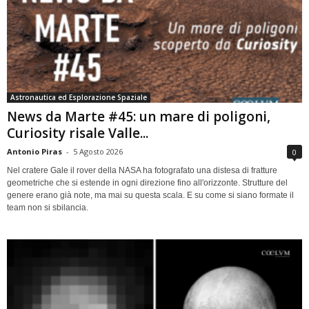
Astronautica ed Esplorazione Spaziale
News da Marte #45: un mare di poligoni,
Curiosity risale Valle...
Antonio Piras
-
5 Agosto 2026
0
Nel cratere Gale il rover della NASA ha fotografato una distesa di fratture
geometriche che si estende in ogni direzione fino all'orizzonte. Strutture del
genere erano già note, ma mai su questa scala. E su come si siano formate il
team non si sbilancia.