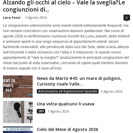
Alzando gli occhi al cielo – Vale la sveglia?Le
congiunzioni di...
Lara Fossi
-
5 Agosto 2026
0
Le congiunzioni astronomiche sono eventi celesti estremamente frequenti, ma
non sempre coincidono con osservazioni davvero spettacolari. Nel corso di
agosto 2026 si verificheranno numerosi incontri tra Luna, pianeti, stelle brillanti
e ammassi aperti in una lunga sequenza di appuntamenti celesti: alcuni
facilmente osservabili, altri penalizzati dalla luce del Sole, dalla scarsa altezza
sull’orizzonte o dalla vicinanza con l’alba o il crepuscolo. In questo nuovo
appuntamento di “Vale la sveglia?” analizzeremo le principali congiunzioni del
mese dal punto di vista osservativo, cercando di capire quali meritino davvero
di essere seguite con il naso all’insù.
News da Marte #45: un mare di poligoni,
Curiosity risale Valle...
Astronautica ed Esplorazione Spaziale
5 Agosto 2026
Una volta qualcuno li usava
280
1 Agosto 2026
Cielo del Mese di Agosto 2026