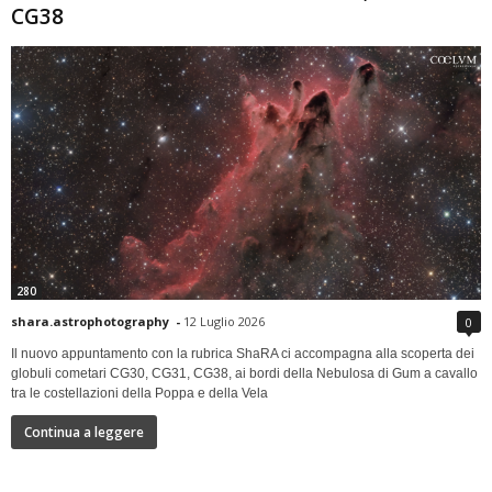
CG38
280
shara.astrophotography
-
12 Luglio 2026
0
Il nuovo appuntamento con la rubrica ShaRA ci accompagna alla scoperta dei
globuli cometari CG30, CG31, CG38, ai bordi della Nebulosa di Gum a cavallo
tra le costellazioni della Poppa e della Vela
Continua a leggere