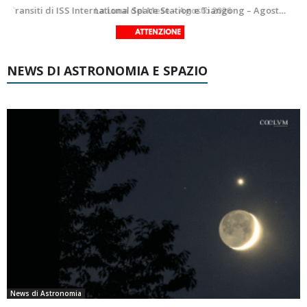
Le costellazioni di Agosto 2026: Delfino
La Luna del Mese – Agosto 2026
NEWS DI ASTRONOMIA E SPAZIO
News di Astronomia