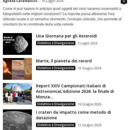
Agnese Caramanico
-
10 Luglio 2026
0
Come si può sapere in anticipo quali oggetti del cielo saranno osservabili o
fotografabili nelle migliori condizioni? La risposta passa attraverso l'ora
siderale locale e un semplice strumento, l'orologio siderale, che permette di
orientarsi tra le coordinate della volta celeste
Una Giornata per gli Asteroidi
Didattica e Divulgazione
3 Luglio 2026
Marte, il pianeta dei record
Didattica e Divulgazione
19 Giugno 2026
Report XXIV Campionati Italiani di
AstronomiaL'edizione 2026: la finale di
Monza...
Didattica e Divulgazione
16 Giugno 2026
I crateri da impatto come metodo di
datazione
Didattica e Divulgazione
12 Giugno 2026