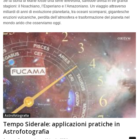
Se la storia di Marte fosse una serie televisiva, sarebbe divisa in tre grandi
stagioni: il Noachiano, l’Esperiano e l’Amazoniano. Un viaggio attraverso
miliardi di anni di evoluzione planetaria, tra oceani scomparsi, gigantesche
eruzioni vulcaniche, perdita dell’atmosfera e trasformazione del pianeta nel
mondo arido che osserviamo oggi.
Astrofotografia
Tempo Siderale: applicazioni pratiche in
Astrofotografia