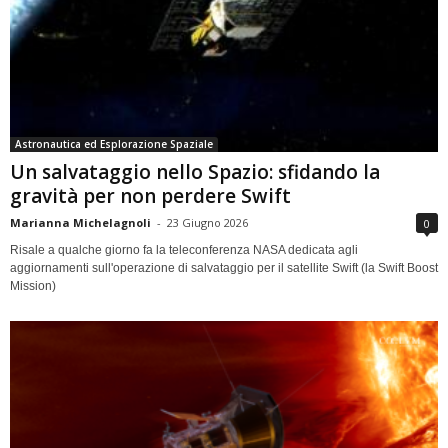
Astronautica ed Esplorazione Spaziale
Un salvataggio nello Spazio: sfidando la
gravità per non perdere Swift
Marianna Michelagnoli
-
23 Giugno 2026
0
Risale a qualche giorno fa la teleconferenza NASA dedicata agli
aggiornamenti sull'operazione di salvataggio per il satellite Swift (la Swift Boost
Mission)