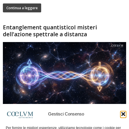
Continua a leggere
Entanglement quantisticoI misteri
dell’azione spettrale a distanza
280
Gestisci Consenso
Marco Lorrai
-
15 Giugno 2026
0
L'entanglement quantistico è uno dei fenomeni più sorprendenti della fisica
Per fornire le migliori esperienze, utilizziamo tecnologie come i cookie per
moderna: due particelle possono mostrare correlazioni che sembrano ignorare