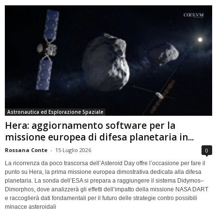
Astronautica ed Esplorazione Spaziale
Hera: aggiornamento software per la
missione europea di difesa planetaria in...
Rossana Conte
-
15 Luglio 2026
0
La ricorrenza da poco trascorsa dell’Asteroid Day offre l’occasione per fare il
punto su Hera, la prima missione europea dimostrativa dedicata alla difesa
planetaria. La sonda dell’ESA si prepara a raggiungere il sistema Didymos–
Dimorphos, dove analizzerà gli effetti dell’impatto della missione NASA DART
e raccoglierà dati fondamentali per il futuro delle strategie contro possibili
minacce asteroidali