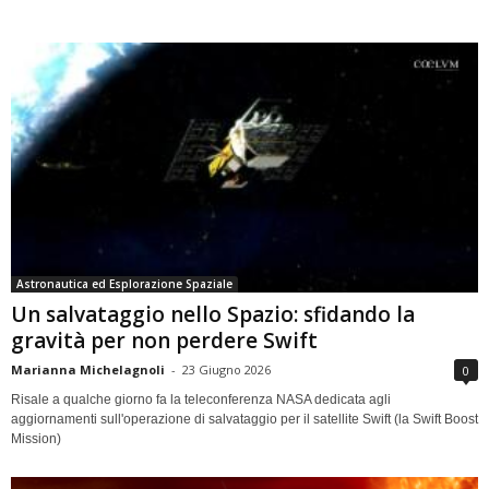
Astronautica ed Esplorazione Spaziale
Un salvataggio nello Spazio: sfidando la
gravità per non perdere Swift
Marianna Michelagnoli
-
23 Giugno 2026
0
Risale a qualche giorno fa la teleconferenza NASA dedicata agli
aggiornamenti sull'operazione di salvataggio per il satellite Swift (la Swift Boost
Mission)