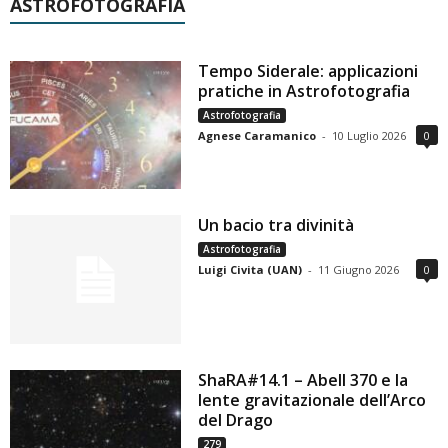
ASTROFOTOGRAFIA
Tempo Siderale: applicazioni
pratiche in Astrofotografia
Astrofotografia
Agnese Caramanico
-
10 Luglio 2026
0
Un bacio tra divinità
Astrofotografia
Luigi Civita (UAN)
-
11 Giugno 2026
0
ShaRA#14.1 – Abell 370 e la
lente gravitazionale dell’Arco
del Drago
279