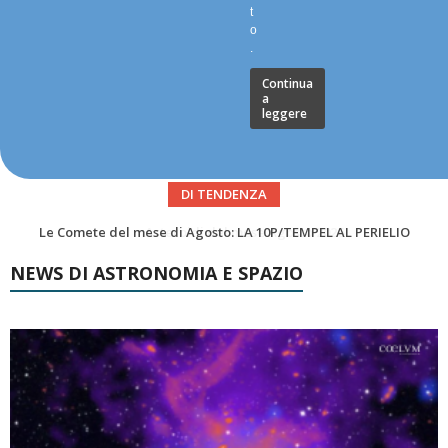
t
o
.
Continua
a
leggere
DI TENDENZA
Asteroidi del mese Agosto 2026
NEWS DI ASTRONOMIA E SPAZIO