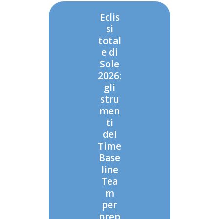
Eclis
si
total
e di
Sole
2026:
gli
stru
men
ti
del
Time
Base
line
Tea
m
per
prep