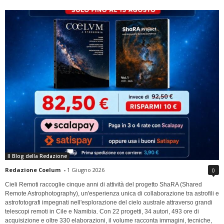
Il Blog della Redazione
Redazione Coelum
-
1 Giugno 2026
0
Cieli Remoti raccoglie cinque anni di attività del progetto ShaRA (Shared
Remote Astrophotography), un'esperienza unica di collaborazione tra astrofili e
astrofotografi impegnati nell'esplorazione del cielo australe attraverso grandi
telescopi remoti in Cile e Namibia. Con 22 progetti, 34 autori, 493 ore di
acquisizione e oltre 330 elaborazioni, il volume racconta immagini, tecniche,