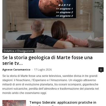
Didattica e Divulgazione
Se la storia geologica di Marte fosse una
serie tv…
Agnese Caramanico
-
17 Luglio 2026
0
Se la storia di Marte fosse una serie televisiva, sarebbe divisa in tre grandi
stagioni: il Noachiano, l’Esperiano e l’Amazoniano. Un viaggio attraverso
miliardi di anni di evoluzione planetaria, tra oceani scomparsi, gigantesche
eruzioni vulcaniche, perdita dell’atmosfera e trasformazione del pianeta nel
mondo arido che osserviamo oggi.
Tempo Siderale: applicazioni pratiche in