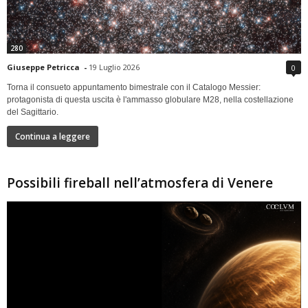
280
Giuseppe Petricca
-
19 Luglio 2026
0
Torna il consueto appuntamento bimestrale con il Catalogo Messier:
protagonista di questa uscita è l'ammasso globulare M28, nella costellazione
del Sagittario.
Continua a leggere
Possibili fireball nell’atmosfera di Venere