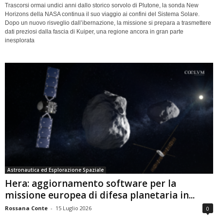
Trascorsi ormai undici anni dallo storico sorvolo di Plutone, la sonda New
Horizons della NASA continua il suo viaggio ai confini del Sistema Solare.
Dopo un nuovo risveglio dall’ibernazione, la missione si prepara a trasmettere
dati preziosi dalla fascia di Kuiper, una regione ancora in gran parte
inesplorata
Astronautica ed Esplorazione Spaziale
Hera: aggiornamento software per la
missione europea di difesa planetaria in...
Rossana Conte
-
15 Luglio 2026
0