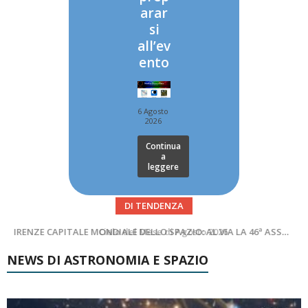
arar
si
all’ev
ento
6 Agosto
2026
Continua
a
leggere
DI TENDENZA
SUPERNOVAE aggiornamenti del mese – Agosto 2026
Cielo del Mese di Agosto 2026
NEWS DI ASTRONOMIA E SPAZIO