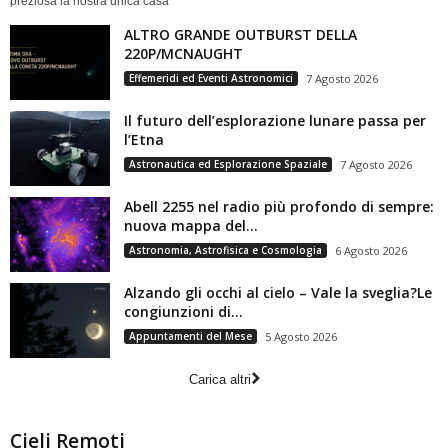
preziosa la nostra unica casa
ALTRO GRANDE OUTBURST DELLA
220P/MCNAUGHT
Effemeridi ed Eventi Astronomici
7 Agosto 2026
Il futuro dell’esplorazione lunare passa per
l’Etna
Astronautica ed Esplorazione Spaziale
7 Agosto 2026
Abell 2255 nel radio più profondo di sempre:
nuova mappa del...
Astronomia, Astrofisica e Cosmologia
6 Agosto 2026
Alzando gli occhi al cielo – Vale la sveglia?Le
congiunzioni di...
Appuntamenti del Mese
5 Agosto 2026
Carica altri
Cieli Remoti