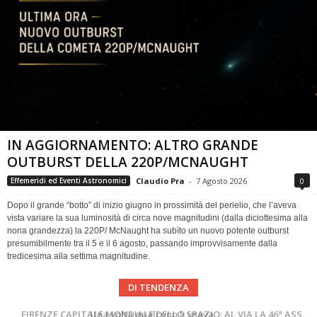
IN AGGIORNAMENTO: ALTRO GRANDE
OUTBURST DELLA 220P/MCNAUGHT
Claudio Pra
-
7 Agosto 2026
0
Effemeridi ed Eventi Astronomici
Dopo il grande “botto” di inizio giugno in prossimità del perielio, che l’aveva
vista variare la sua luminosità di circa nove magnitudini (dalla diciottesima alla
nona grandezza) la 220P/ McNaught ha subìto un nuovo potente outburst
presumibilmente tra il 5 e il 6 agosto, passando improvvisamente dalla
tredicesima alla settima magnitudine.
DI TENDENZA
Cielo del Mese di Agosto 2026
FIRENZE CAPITALE MONDIALE DELLO SPAZIO: AL VIA LA 46ª ASSEMBLEA SCIENTIFICA DEL COSPAR