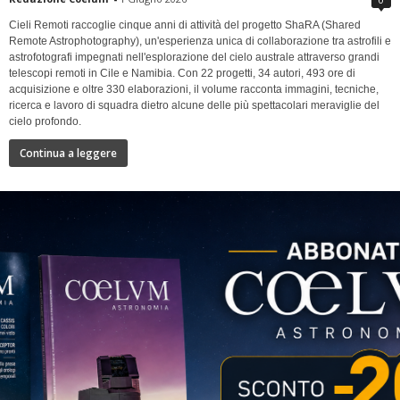
Cieli Remoti raccoglie cinque anni di attività del progetto ShaRA (Shared
Remote Astrophotography), un'esperienza unica di collaborazione tra astrofili e
astrofotografi impegnati nell'esplorazione del cielo australe attraverso grandi
telescopi remoti in Cile e Namibia. Con 22 progetti, 34 autori, 493 ore di
acquisizione e oltre 330 elaborazioni, il volume racconta immagini, tecniche,
ricerca e lavoro di squadra dietro alcune delle più spettacolari meraviglie del
cielo profondo.
Continua a leggere