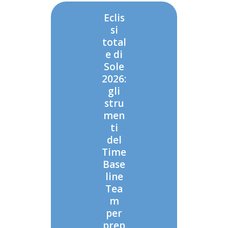
Eclis
si
total
e di
Sole
2026:
gli
stru
men
ti
del
Time
Base
line
Tea
m
per
prep