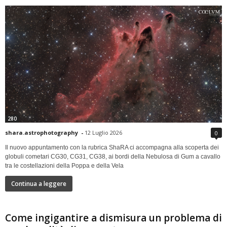
280
shara.astrophotography
-
12 Luglio 2026
0
Il nuovo appuntamento con la rubrica ShaRA ci accompagna alla scoperta dei
globuli cometari CG30, CG31, CG38, ai bordi della Nebulosa di Gum a cavallo
tra le costellazioni della Poppa e della Vela
Continua a leggere
Come ingigantire a dismisura un problema di