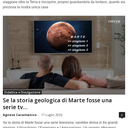
viaggiare oltre la Terra e riscoprire, proprio guardandola da lontano, quanto sia
preziosa la nostra unica casa
Didattica e Divulgazione
Se la storia geologica di Marte fosse una
serie tv…
Agnese Caramanico
-
17 Luglio 2026
0
Se la storia di Marte fosse una serie televisiva, sarebbe divisa in tre grandi
stagioni: il Noachiano, l’Esperiano e l’Amazoniano. Un viaggio attraverso