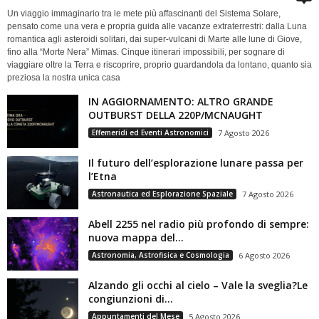
Un viaggio immaginario tra le mete più affascinanti del Sistema Solare,
pensato come una vera e propria guida alle vacanze extraterrestri: dalla Luna
romantica agli asteroidi solitari, dai super-vulcani di Marte alle lune di Giove,
fino alla “Morte Nera” Mimas. Cinque itinerari impossibili, per sognare di
viaggiare oltre la Terra e riscoprire, proprio guardandola da lontano, quanto sia
preziosa la nostra unica casa
IN AGGIORNAMENTO: ALTRO GRANDE
OUTBURST DELLA 220P/MCNAUGHT
Effemeridi ed Eventi Astronomici
7 Agosto 2026
Il futuro dell’esplorazione lunare passa per
l’Etna
Astronautica ed Esplorazione Spaziale
7 Agosto 2026
Abell 2255 nel radio più profondo di sempre:
nuova mappa del...
Astronomia, Astrofisica e Cosmologia
6 Agosto 2026
Alzando gli occhi al cielo – Vale la sveglia?Le
congiunzioni di...
Appuntamenti del Mese
5 Agosto 2026