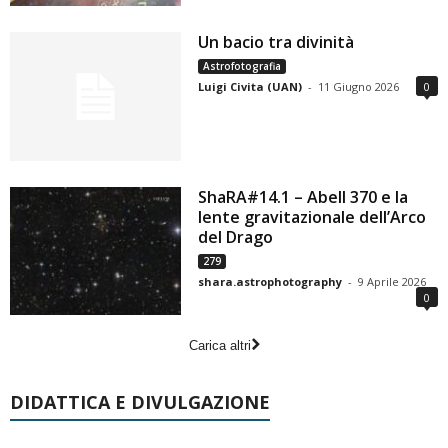
Un bacio tra divinità
Astrofotografia
Luigi Civita (UAN)
-
11 Giugno 2026
0
ShaRA#14.1 – Abell 370 e la
lente gravitazionale dell’Arco
del Drago
279
shara.astrophotography
-
9 Aprile 2026
0
Carica altri
DIDATTICA E DIVULGAZIONE