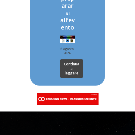
arar
si
all’ev
ento
6 Agosto
2026
Continua
a
leggere