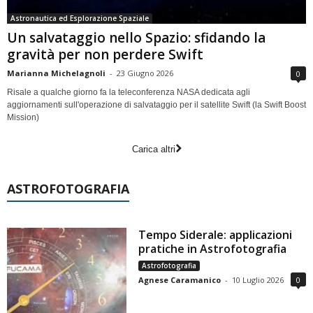
Astronautica ed Esplorazione Spaziale
Un salvataggio nello Spazio: sfidando la
gravità per non perdere Swift
Marianna Michelagnoli
-
23 Giugno 2026
0
Risale a qualche giorno fa la teleconferenza NASA dedicata agli
aggiornamenti sull'operazione di salvataggio per il satellite Swift (la Swift Boost
Mission)
Carica altri
ASTROFOTOGRAFIA
Tempo Siderale: applicazioni
pratiche in Astrofotografia
Astrofotografia
Agnese Caramanico
-
10 Luglio 2026
0