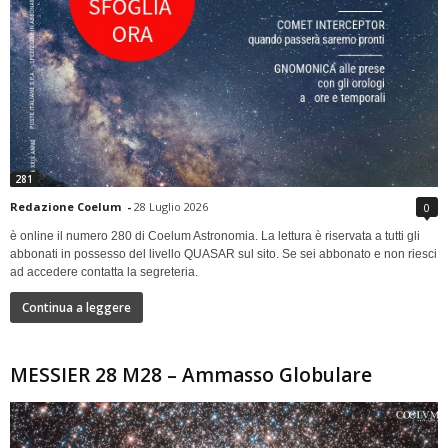
281
Redazione Coelum
-
28 Luglio 2026
0
è online il numero 280 di Coelum Astronomia. La lettura è riservata a tutti gli
abbonati in possesso del livello QUASAR sul sito. Se sei abbonato e non riesci
ad accedere contatta la segreteria.
Continua a leggere
MESSIER 28 M28 – Ammasso Globulare