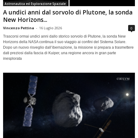
Astronautica ed Esplorazione Spaziale
A undici anni dal sorvolo di Plutone, la sonda
New Horizons...
Vincenzo Pettina
-
16 Luglio 2026
0
Trascorsi ormai undici anni dallo storico sorvolo di Plutone, la sonda New
Horizons della NASA continua il suo viaggio ai confini del Sistema Solare.
Dopo un nuovo risveglio dall’ibernazione, la missione si prepara a trasmettere
dati preziosi dalla fascia di Kuiper, una regione ancora in gran parte
inesplorata