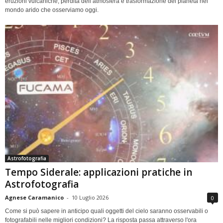
eruzioni vulcaniche, perdita dell’atmosfera e trasformazione del pianeta nel
mondo arido che osserviamo oggi.
Astrofotografia
Tempo Siderale: applicazioni pratiche in
Astrofotografia
Agnese Caramanico
-
10 Luglio 2026
0
Come si può sapere in anticipo quali oggetti del cielo saranno osservabili o
fotografabili nelle migliori condizioni? La risposta passa attraverso l'ora