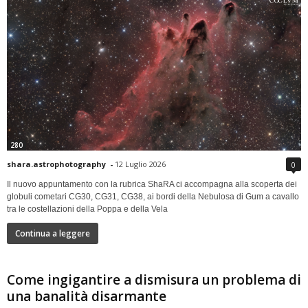
280
shara.astrophotography
-
12 Luglio 2026
0
Il nuovo appuntamento con la rubrica ShaRA ci accompagna alla scoperta dei
globuli cometari CG30, CG31, CG38, ai bordi della Nebulosa di Gum a cavallo
tra le costellazioni della Poppa e della Vela
Continua a leggere
Come ingigantire a dismisura un problema di
una banalità disarmante