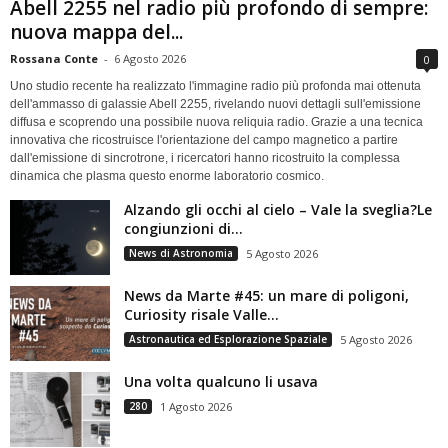
Abell 2255 nel radio più profondo di sempre:
nuova mappa del...
Rossana Conte
-
6 Agosto 2026
0
Uno studio recente ha realizzato l'immagine radio più profonda mai ottenuta
dell'ammasso di galassie Abell 2255, rivelando nuovi dettagli sull'emissione
diffusa e scoprendo una possibile nuova reliquia radio. Grazie a una tecnica
innovativa che ricostruisce l'orientazione del campo magnetico a partire
dall'emissione di sincrotrone, i ricercatori hanno ricostruito la complessa
dinamica che plasma questo enorme laboratorio cosmico.
Alzando gli occhi al cielo – Vale la sveglia?Le
congiunzioni di...
News di Astronomia
5 Agosto 2026
News da Marte #45: un mare di poligoni,
Curiosity risale Valle...
Astronautica ed Esplorazione Spaziale
5 Agosto 2026
Una volta qualcuno li usava
280
1 Agosto 2026