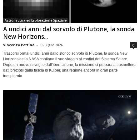
Astronautica ed Esplorazione Spaziale
A undici anni dal sorvolo di Plutone, la sonda
New Horizons...
Vincenzo Pettina
-
16 Luglio 2026
0
Trascorsi ormai undici anni dallo storico sorvolo di Plutone, la sonda New
Horizons della NASA continua il suo viaggio ai confini del Sistema Solare.
Dopo un nuovo risveglio dall’ibernazione, la missione si prepara a trasmettere
dati preziosi dalla fascia di Kuiper, una regione ancora in gran parte
inesplorata