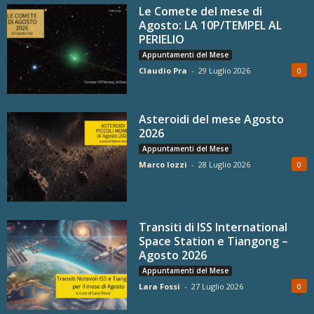
Le Comete del mese di
Agosto: LA 10P/TEMPEL AL
PERIELIO
Appuntamenti del Mese
Claudio Pra
-
29 Luglio 2026
0
Asteroidi del mese Agosto
2026
Appuntamenti del Mese
Marco Iozzi
-
28 Luglio 2026
0
Transiti di ISS International
Space Station e Tiangong –
Agosto 2026
Appuntamenti del Mese
Lara Fossi
-
27 Luglio 2026
0