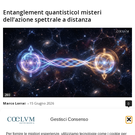
Entanglement quantisticoI misteri
dell’azione spettrale a distanza
280
Marco Lorrai
-
15 Giugno 2026
0
L'entanglement quantistico è uno dei fenomeni più sorprendenti della fisica
moderna: due particelle possono mostrare correlazioni che sembrano ignorare
Gestisci Consenso
la distanza che le separa. Gli esperimenti e i teoremi di Bell hanno escluso le
semplici spiegazioni basate su "variabili nascoste" locali, confermando le
Per fornire le migliori esperienze, utilizziamo tecnologie come i cookie per
previsioni della meccanica quantistica. Nonostante ciò, l'entanglement non