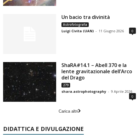
Un bacio tra divinità
Astrofotografia
Luigi Civita (UAN)
-
11 Giugno 2026
0
ShaRA#14.1 – Abell 370 e la
lente gravitazionale dell’Arco
del Drago
279
shara.astrophotography
-
9 Aprile 2026
0
Carica altri
DIDATTICA E DIVULGAZIONE