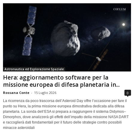
Astronautica ed Esplorazione Spaziale
Hera: aggiornamento software per la
missione europea di difesa planetaria in...
Rossana Conte
-
15 Luglio 2026
0
La ricorrenza da poco trascorsa dell’Asteroid Day offre l’occasione per fare il
punto su Hera, la prima missione europea dimostrativa dedicata alla difesa
planetaria. La sonda dell’ESA si prepara a raggiungere il sistema Didymos–
Dimorphos, dove analizzerà gli effetti dell’impatto della missione NASA DART
e raccoglierà dati fondamentali per il futuro delle strategie contro possibili
minacce asteroidali