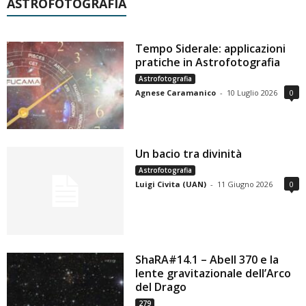
ASTROFOTOGRAFIA
Tempo Siderale: applicazioni
pratiche in Astrofotografia
Astrofotografia
Agnese Caramanico
-
10 Luglio 2026
0
Un bacio tra divinità
Astrofotografia
Luigi Civita (UAN)
-
11 Giugno 2026
0
ShaRA#14.1 – Abell 370 e la
lente gravitazionale dell’Arco
del Drago
279