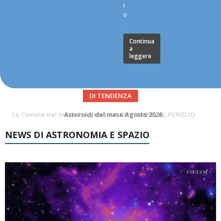
t
o
.
Continua
a
leggere
DI TENDENZA
Asteroidi del mese Agosto 2026
Transiti di ISS International Space Station e Tiangong – Agosto 2026
NEWS DI ASTRONOMIA E SPAZIO