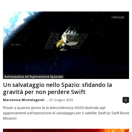
Astronautica ed Esplorazione Spaziale
Un salvataggio nello Spazio: sfidando la
gravità per non perdere Swift
Marianna Michelagnoli
-
23 Giugno 2026
0
Risale a qualche giorno fa la teleconferenza NASA dedicata agli
aggiornamenti sull'operazione di salvataggio per il satellite Swift (la Swift Boost
Mission)