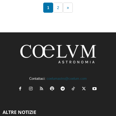
1
2
»
Contattaci:
coelumastro@coelum.com
ALTRE NOTIZIE