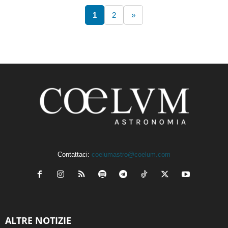
1
2
»
Contattaci:
coelumastro@coelum.com
ALTRE NOTIZIE