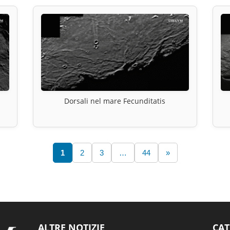
Dorsali nel mare Fecunditatis
1
2
3
…
44
»
ALTRE NOTIZIE
CAT