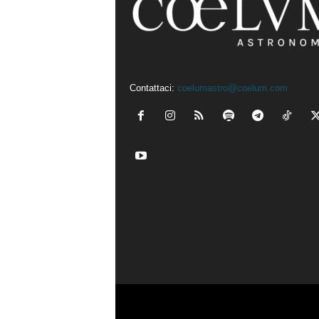
Contattaci:
coelumastro@coelum.com