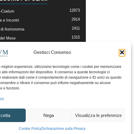
12873
-Coelum
2914
e e Incontri
2411
di Astronomia
1315
 del Mese
365
nomia, Astrofisica e Cosmologia
Gestisci Consenso
268
li e Risorse On-Line
192
og della Redazione
le migliori esperienze, utilizziamo tecnologie come i cookie per memorizzare
 alle informazioni del dispositivo. Il consenso a queste tecnologie ci
i elaborare dati come il comportamento di navigazione o ID unici su questo
consentire o ritirare il consenso può influire negativamente su alcune
he e funzioni.
izi
cetta
Nega
Visualizza le preferenze
ecesso
Regolamento uso sezione PhotoCoelum
Cookie Policy
Dichiarazione sulla Privacy
unity e Aree di Discussione
Cookie Policy (UE)