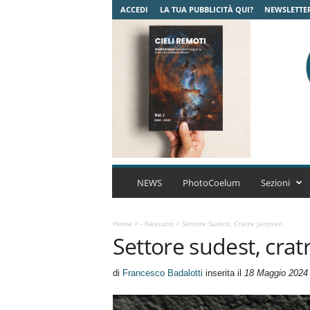
ACCEDI
LA TUA PUBBLICITÀ QUI?
NEWSLETTE
C
o
NEWS
PhotoCoelum
Sezioni
e
l
u
Home
>
- Nessuno
>
Settore Sudest, Cratre Janssen
Settore sudest, crat
m
A
s
di
Francesco Badalotti
inserita il
18 Maggio 2024
t
r
o