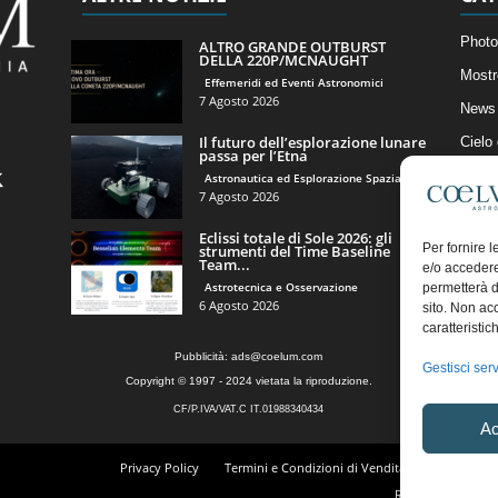
Photo
ALTRO GRANDE OUTBURST
DELLA 220P/MCNAUGHT
Mostr
Effemeridi ed Eventi Astronomici
7 Agosto 2026
News 
Il futuro dell’esplorazione lunare
Cielo
passa per l’Etna
Astro
Astronautica ed Esplorazione Spaziale
7 Agosto 2026
Artico
Eclissi totale di Sole 2026: gli
Il Bl
Per fornire 
strumenti del Time Baseline
Team...
e/o accedere
Astrotecnica e Osservazione
permetterà d
6 Agosto 2026
sito. Non ac
caratteristic
Pubblicità:
ads@coelum.com
Gestisci serv
Copyright © 1997 - 2024 vietata la riproduzione.
CF/P.IVA/VAT.C IT.01988340434
Ac
Privacy Policy
Termini e Condizioni di Vendita
Diritto di r
Regolamento Comm