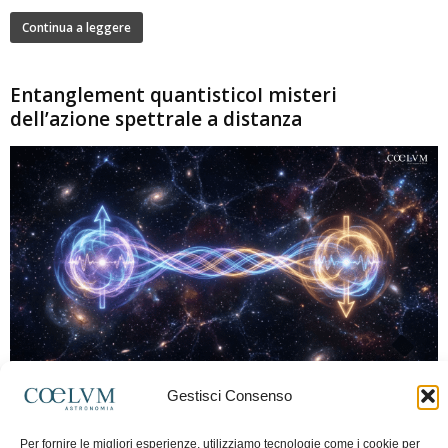
Continua a leggere
Entanglement quantisticoI misteri
dell’azione spettrale a distanza
280
Gestisci Consenso
Marco Lorrai
-
15 Giugno 2026
0
L'entanglement quantistico è uno dei fenomeni più sorprendenti della fisica
Per fornire le migliori esperienze, utilizziamo tecnologie come i cookie per
moderna: due particelle possono mostrare correlazioni che sembrano ignorare