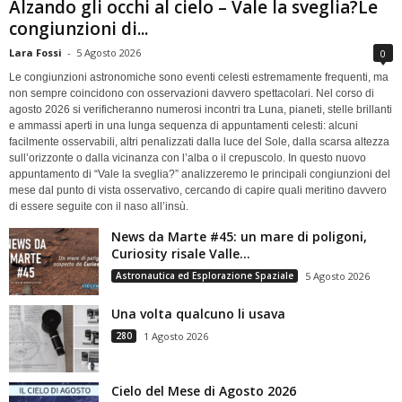
Alzando gli occhi al cielo – Vale la sveglia?Le
congiunzioni di...
Lara Fossi
-
5 Agosto 2026
0
Le congiunzioni astronomiche sono eventi celesti estremamente frequenti, ma
non sempre coincidono con osservazioni davvero spettacolari. Nel corso di
agosto 2026 si verificheranno numerosi incontri tra Luna, pianeti, stelle brillanti
e ammassi aperti in una lunga sequenza di appuntamenti celesti: alcuni
facilmente osservabili, altri penalizzati dalla luce del Sole, dalla scarsa altezza
sull’orizzonte o dalla vicinanza con l’alba o il crepuscolo. In questo nuovo
appuntamento di “Vale la sveglia?” analizzeremo le principali congiunzioni del
mese dal punto di vista osservativo, cercando di capire quali meritino davvero
di essere seguite con il naso all’insù.
News da Marte #45: un mare di poligoni,
Curiosity risale Valle...
Astronautica ed Esplorazione Spaziale
5 Agosto 2026
Una volta qualcuno li usava
280
1 Agosto 2026
Cielo del Mese di Agosto 2026