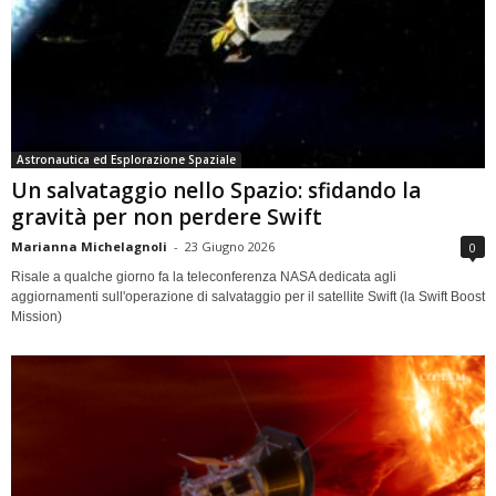
Astronautica ed Esplorazione Spaziale
Un salvataggio nello Spazio: sfidando la
gravità per non perdere Swift
Marianna Michelagnoli
-
23 Giugno 2026
0
Risale a qualche giorno fa la teleconferenza NASA dedicata agli
aggiornamenti sull'operazione di salvataggio per il satellite Swift (la Swift Boost
Mission)