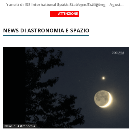
Le costellazioni di Agosto 2026: Delfino
La Luna del Mese – Agosto 2026
NEWS DI ASTRONOMIA E SPAZIO
News di Astronomia