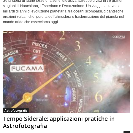
Se la storia di Marte fosse una serie televisiva, sarebbe divisa in tre grandi
stagioni: il Noachiano, l’Esperiano e l’Amazoniano. Un viaggio attraverso
miliardi di anni di evoluzione planetaria, tra oceani scomparsi, gigantesche
eruzioni vulcaniche, perdita dell’atmosfera e trasformazione del pianeta nel
mondo arido che osserviamo oggi.
Astrofotografia
Tempo Siderale: applicazioni pratiche in
Astrofotografia