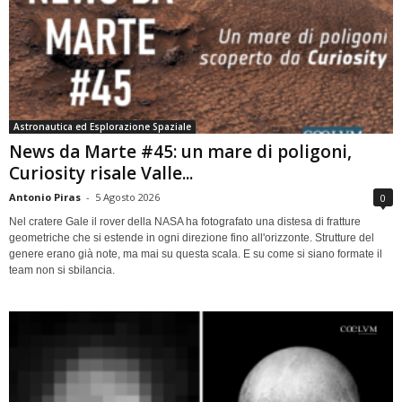
Astronautica ed Esplorazione Spaziale
News da Marte #45: un mare di poligoni,
Curiosity risale Valle...
Antonio Piras
-
5 Agosto 2026
0
Nel cratere Gale il rover della NASA ha fotografato una distesa di fratture
geometriche che si estende in ogni direzione fino all'orizzonte. Strutture del
genere erano già note, ma mai su questa scala. E su come si siano formate il
team non si sbilancia.