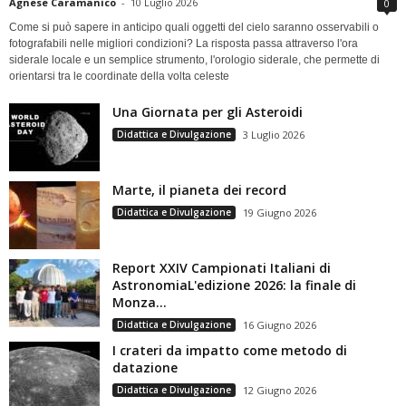
Agnese Caramanico
-
10 Luglio 2026
0
Come si può sapere in anticipo quali oggetti del cielo saranno osservabili o
fotografabili nelle migliori condizioni? La risposta passa attraverso l'ora
siderale locale e un semplice strumento, l'orologio siderale, che permette di
orientarsi tra le coordinate della volta celeste
Una Giornata per gli Asteroidi
Didattica e Divulgazione
3 Luglio 2026
Marte, il pianeta dei record
Didattica e Divulgazione
19 Giugno 2026
Report XXIV Campionati Italiani di
AstronomiaL'edizione 2026: la finale di
Monza...
Didattica e Divulgazione
16 Giugno 2026
I crateri da impatto come metodo di
datazione
Didattica e Divulgazione
12 Giugno 2026