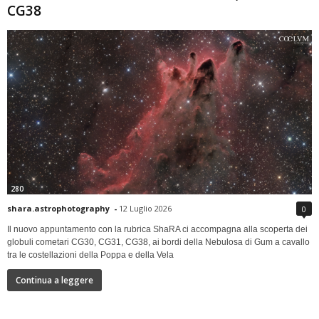
CG38
280
shara.astrophotography
-
12 Luglio 2026
0
Il nuovo appuntamento con la rubrica ShaRA ci accompagna alla scoperta dei
globuli cometari CG30, CG31, CG38, ai bordi della Nebulosa di Gum a cavallo
tra le costellazioni della Poppa e della Vela
Continua a leggere