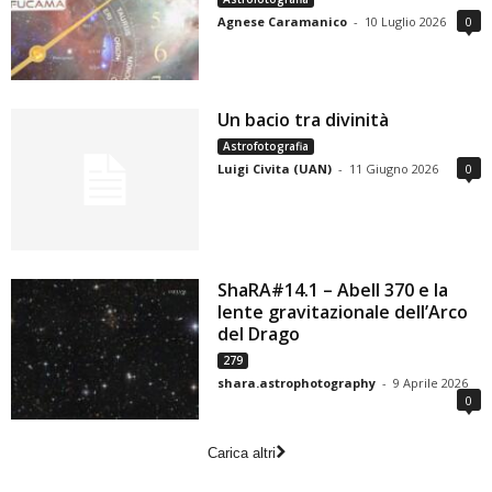
Agnese Caramanico
-
10 Luglio 2026
0
Un bacio tra divinità
Astrofotografia
Luigi Civita (UAN)
-
11 Giugno 2026
0
ShaRA#14.1 – Abell 370 e la
lente gravitazionale dell’Arco
del Drago
279
shara.astrophotography
-
9 Aprile 2026
0
Carica altri