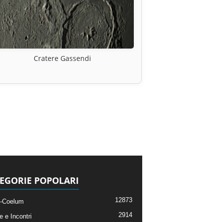
Cratere Gassendi
EGORIE POPOLARI
12873
-Coelum
2914
e e Incontri