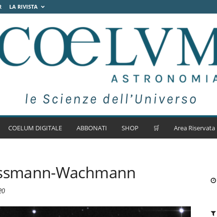
R
LA RIVISTA
COELUM DIGITALE
ABBONATI
SHOP
🛒
Area Riservata
assmann-Wachmann
20