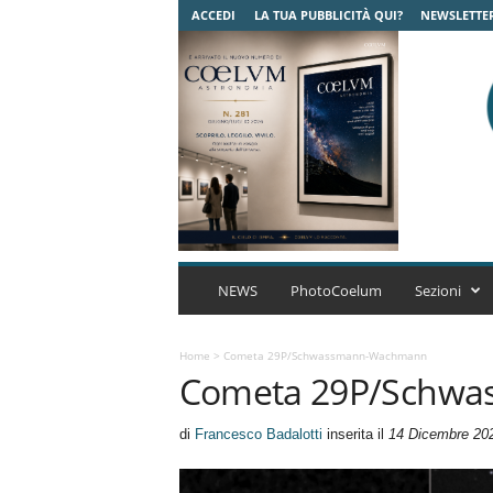
ACCEDI
LA TUA PUBBLICITÀ QUI?
NEWSLETTE
C
o
NEWS
PhotoCoelum
Sezioni
e
l
u
Home
>
Cometa 29P/Schwassmann-Wachmann
Cometa 29P/Schw
m
A
s
di
Francesco Badalotti
inserita il
14 Dicembre 20
t
r
o