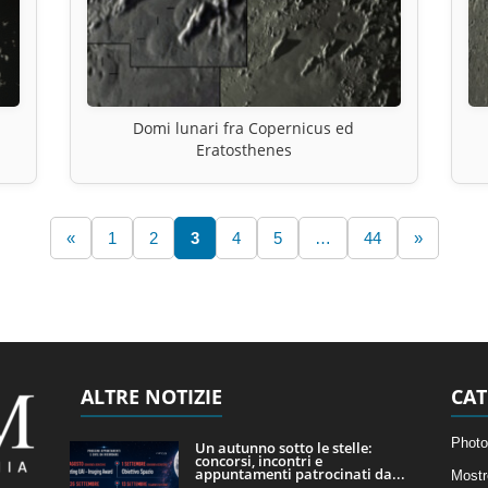
Domi lunari fra Copernicus ed
Eratosthenes
«
1
2
3
4
5
…
44
»
ALTRE NOTIZIE
CAT
Photo
Un autunno sotto le stelle:
concorsi, incontri e
appuntamenti patrocinati da...
Mostr