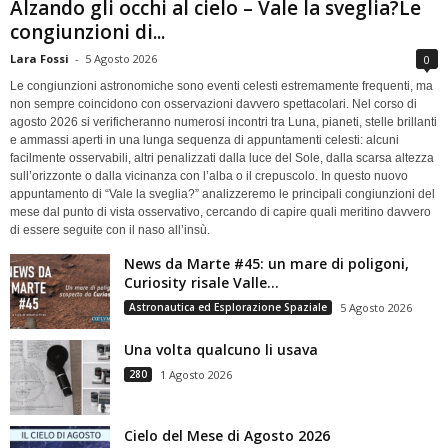
Alzando gli occhi al cielo – Vale la sveglia?Le
congiunzioni di...
Lara Fossi
-
5 Agosto 2026
0
Le congiunzioni astronomiche sono eventi celesti estremamente frequenti, ma
non sempre coincidono con osservazioni davvero spettacolari. Nel corso di
agosto 2026 si verificheranno numerosi incontri tra Luna, pianeti, stelle brillanti
e ammassi aperti in una lunga sequenza di appuntamenti celesti: alcuni
facilmente osservabili, altri penalizzati dalla luce del Sole, dalla scarsa altezza
sull’orizzonte o dalla vicinanza con l’alba o il crepuscolo. In questo nuovo
appuntamento di “Vale la sveglia?” analizzeremo le principali congiunzioni del
mese dal punto di vista osservativo, cercando di capire quali meritino davvero
di essere seguite con il naso all’insù.
News da Marte #45: un mare di poligoni,
Curiosity risale Valle...
Astronautica ed Esplorazione Spaziale
5 Agosto 2026
Una volta qualcuno li usava
280
1 Agosto 2026
Cielo del Mese di Agosto 2026