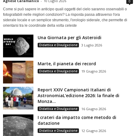
Agnese Caramanico
-
10 Luglio 2026
0
Come si può sapere in anticipo quali oggetti del cielo saranno osservabili o
fotografabili nelle migliori condizioni? La risposta passa attraverso l'ora
siderale locale e un semplice strumento, l'orologio siderale, che permette di
orientarsi tra le coordinate della volta celeste
Una Giornata per gli Asteroidi
Didattica e Divulgazione
3 Luglio 2026
Marte, il pianeta dei record
Didattica e Divulgazione
19 Giugno 2026
Report XXIV Campionati Italiani di
AstronomiaL'edizione 2026: la finale di
Monza...
Didattica e Divulgazione
16 Giugno 2026
I crateri da impatto come metodo di
datazione
Didattica e Divulgazione
12 Giugno 2026