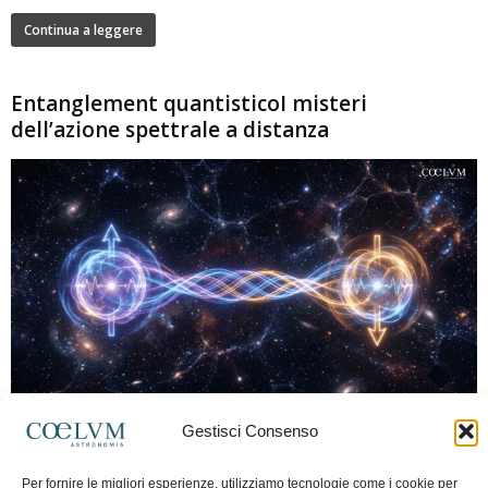
Continua a leggere
Entanglement quantisticoI misteri
dell’azione spettrale a distanza
280
Gestisci Consenso
Marco Lorrai
-
15 Giugno 2026
0
L'entanglement quantistico è uno dei fenomeni più sorprendenti della fisica
Per fornire le migliori esperienze, utilizziamo tecnologie come i cookie per
moderna: due particelle possono mostrare correlazioni che sembrano ignorare