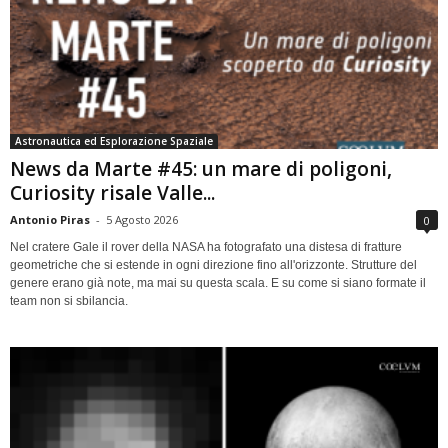
Astronautica ed Esplorazione Spaziale
News da Marte #45: un mare di poligoni,
Curiosity risale Valle...
Antonio Piras
-
5 Agosto 2026
0
Nel cratere Gale il rover della NASA ha fotografato una distesa di fratture
geometriche che si estende in ogni direzione fino all'orizzonte. Strutture del
genere erano già note, ma mai su questa scala. E su come si siano formate il
team non si sbilancia.