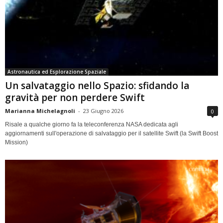
Astronautica ed Esplorazione Spaziale
Un salvataggio nello Spazio: sfidando la
gravità per non perdere Swift
Marianna Michelagnoli
-
23 Giugno 2026
0
Risale a qualche giorno fa la teleconferenza NASA dedicata agli
aggiornamenti sull'operazione di salvataggio per il satellite Swift (la Swift Boost
Mission)