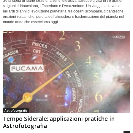
Se la storia di Marte fosse una serie televisiva, sarebbe divisa in tre grandi
stagioni: il Noachiano, l’Esperiano e l’Amazoniano. Un viaggio attraverso
miliardi di anni di evoluzione planetaria, tra oceani scomparsi, gigantesche
eruzioni vulcaniche, perdita dell’atmosfera e trasformazione del pianeta nel
mondo arido che osserviamo oggi.
Astrofotografia
Tempo Siderale: applicazioni pratiche in
Astrofotografia