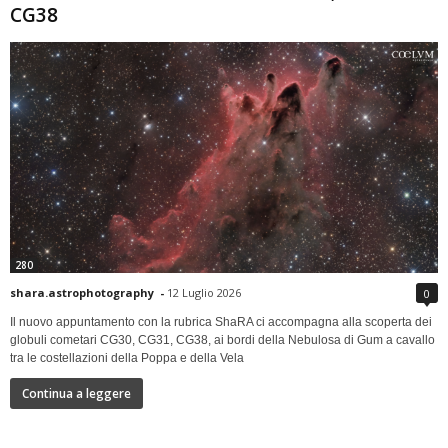
CG38
280
shara.astrophotography
-
12 Luglio 2026
0
Il nuovo appuntamento con la rubrica ShaRA ci accompagna alla scoperta dei
globuli cometari CG30, CG31, CG38, ai bordi della Nebulosa di Gum a cavallo
tra le costellazioni della Poppa e della Vela
Continua a leggere