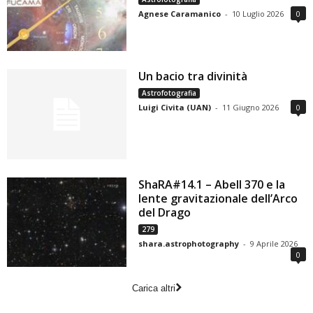
Agnese Caramanico
-
10 Luglio 2026
0
Un bacio tra divinità
Astrofotografia
Luigi Civita (UAN)
-
11 Giugno 2026
0
ShaRA#14.1 – Abell 370 e la
lente gravitazionale dell’Arco
del Drago
279
shara.astrophotography
-
9 Aprile 2026
0
Carica altri