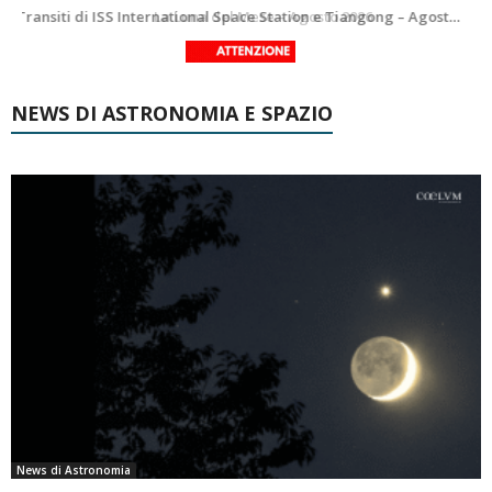
Le costellazioni di Agosto 2026: Delfino
La Luna del Mese – Agosto 2026
NEWS DI ASTRONOMIA E SPAZIO
News di Astronomia