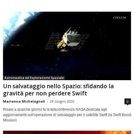
Astronautica ed Esplorazione Spaziale
Un salvataggio nello Spazio: sfidando la
gravità per non perdere Swift
Marianna Michelagnoli
-
23 Giugno 2026
0
Risale a qualche giorno fa la teleconferenza NASA dedicata agli
aggiornamenti sull'operazione di salvataggio per il satellite Swift (la Swift Boost
Mission)