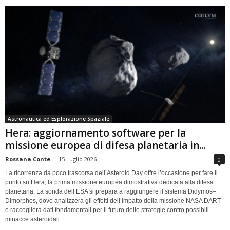
Astronautica ed Esplorazione Spaziale
Hera: aggiornamento software per la
missione europea di difesa planetaria in...
Rossana Conte
-
15 Luglio 2026
0
La ricorrenza da poco trascorsa dell’Asteroid Day offre l’occasione per fare il
punto su Hera, la prima missione europea dimostrativa dedicata alla difesa
planetaria. La sonda dell’ESA si prepara a raggiungere il sistema Didymos–
Dimorphos, dove analizzerà gli effetti dell’impatto della missione NASA DART
e raccoglierà dati fondamentali per il futuro delle strategie contro possibili
minacce asteroidali