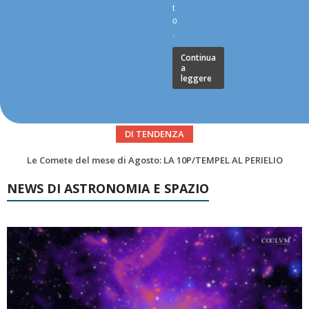
t
o
.
Continua
a
leggere
DI TENDENZA
Asteroidi del mese Agosto 2026
NEWS DI ASTRONOMIA E SPAZIO