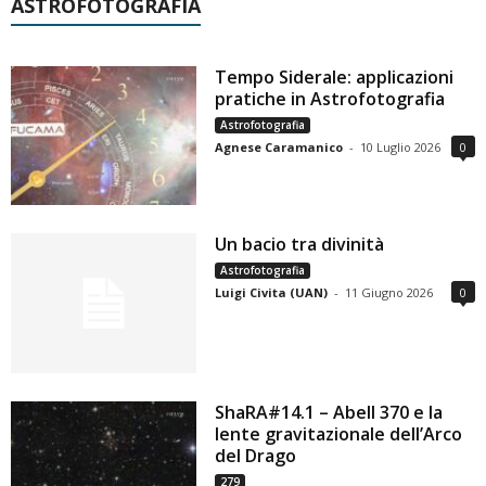
ASTROFOTOGRAFIA
Tempo Siderale: applicazioni
pratiche in Astrofotografia
Astrofotografia
Agnese Caramanico
-
10 Luglio 2026
0
Un bacio tra divinità
Astrofotografia
Luigi Civita (UAN)
-
11 Giugno 2026
0
ShaRA#14.1 – Abell 370 e la
lente gravitazionale dell’Arco
del Drago
279