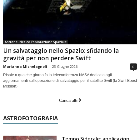
Astronautica ed Esplorazione Spaziale
Un salvataggio nello Spazio: sfidando la
gravità per non perdere Swift
Marianna Michelagnoli
-
23 Giugno 2026
0
Risale a qualche giorno fa la teleconferenza NASA dedicata agli
aggiornamenti sull'operazione di salvataggio per il satellite Swift (la Swift Boost
Mission)
Carica altri
ASTROFOTOGRAFIA
Tempo Siderale: applicazioni