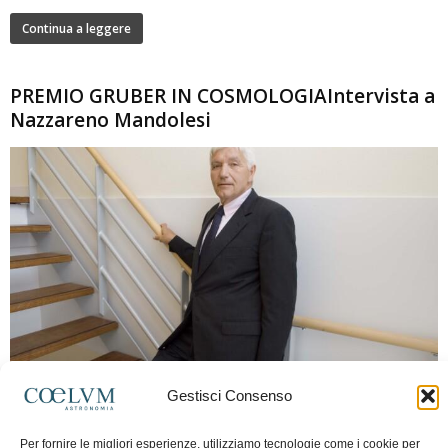
Continua a leggere
PREMIO GRUBER IN COSMOLOGIAIntervista a
Nazzareno Mandolesi
280
Gestisci Consenso
Frida Paolella
-
16 Giugno 2026
0
Intervista al professor Nazzareno Mandolesi, tra i protagonisti della cosmologia
Per fornire le migliori esperienze, utilizziamo tecnologie come i cookie per
spaziale europea e della missione Planck. Il dialogo ripercorre i principali