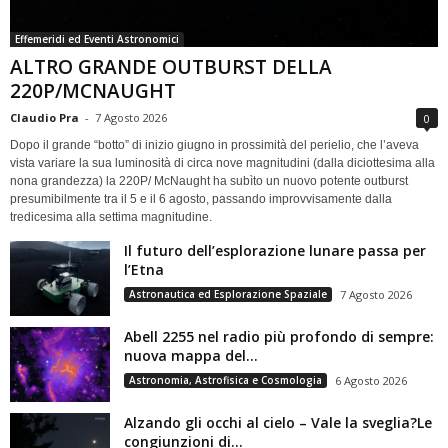
Effemeridi ed Eventi Astronomici
ALTRO GRANDE OUTBURST DELLA
220P/MCNAUGHT
Claudio Pra
-
7 Agosto 2026
0
Dopo il grande “botto” di inizio giugno in prossimità del perielio, che l’aveva
vista variare la sua luminosità di circa nove magnitudini (dalla diciottesima alla
nona grandezza) la 220P/ McNaught ha subìto un nuovo potente outburst
presumibilmente tra il 5 e il 6 agosto, passando improvvisamente dalla
tredicesima alla settima magnitudine.
Il futuro dell’esplorazione lunare passa per
l’Etna
Astronautica ed Esplorazione Spaziale
7 Agosto 2026
Abell 2255 nel radio più profondo di sempre:
nuova mappa del...
Astronomia, Astrofisica e Cosmologia
6 Agosto 2026
Alzando gli occhi al cielo – Vale la sveglia?Le
congiunzioni di...