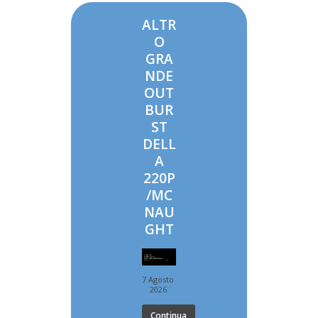
ALTR
O
GRA
NDE
OUT
BUR
ST
DELL
A
220P
/MC
NAU
GHT
7 Agosto
2026
Continua