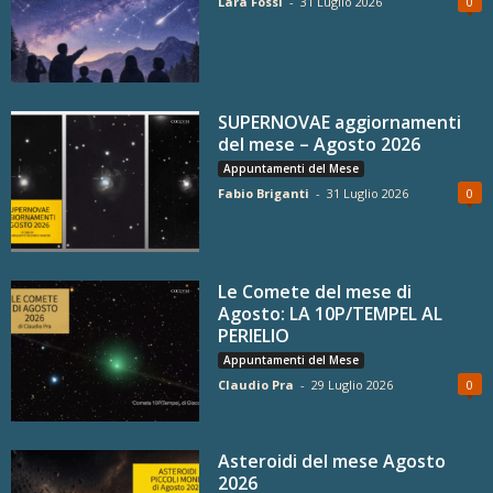
Lara Fossi
-
31 Luglio 2026
0
SUPERNOVAE aggiornamenti
del mese – Agosto 2026
Appuntamenti del Mese
Fabio Briganti
-
31 Luglio 2026
0
Le Comete del mese di
Agosto: LA 10P/TEMPEL AL
PERIELIO
Appuntamenti del Mese
Claudio Pra
-
29 Luglio 2026
0
Asteroidi del mese Agosto
2026