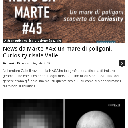
Astronautica ed Esplorazione Spaziale
News da Marte #45: un mare di poligoni,
Curiosity risale Valle...
Antonio Piras
-
5 Agosto 2026
0
Nel cratere Gale il rover della NASA ha fotografato una distesa di fratture
geometriche che si estende in ogni direzione fino all'orizzonte. Strutture del
genere erano già note, ma mai su questa scala. E su come si siano formate il
team non si sbilancia.