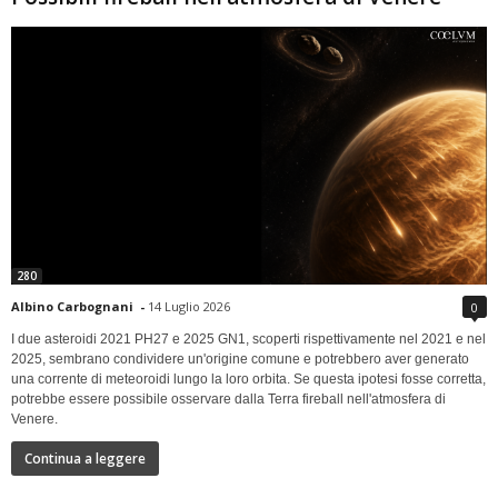
280
Albino Carbognani
-
14 Luglio 2026
0
I due asteroidi 2021 PH27 e 2025 GN1, scoperti rispettivamente nel 2021 e nel
2025, sembrano condividere un'origine comune e potrebbero aver generato
una corrente di meteoroidi lungo la loro orbita. Se questa ipotesi fosse corretta,
potrebbe essere possibile osservare dalla Terra fireball nell'atmosfera di
Venere.
Continua a leggere