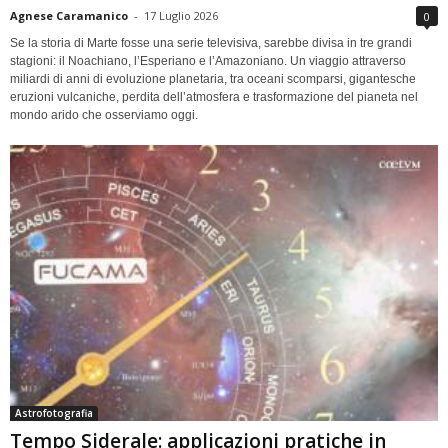
Agnese Caramanico
-
17 Luglio 2026
0
Se la storia di Marte fosse una serie televisiva, sarebbe divisa in tre grandi
stagioni: il Noachiano, l’Esperiano e l’Amazoniano. Un viaggio attraverso
miliardi di anni di evoluzione planetaria, tra oceani scomparsi, gigantesche
eruzioni vulcaniche, perdita dell’atmosfera e trasformazione del pianeta nel
mondo arido che osserviamo oggi.
Astrofotografia
Tempo Siderale: applicazioni pratiche in