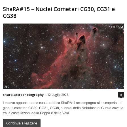
ShaRA#15 – Nuclei Cometari CG30, CG31 e
CG38
280
shara.astrophotography
-
12 Luglio 2026
0
Il nuovo appuntamento con la rubrica ShaRA ci accompagna alla scoperta dei
globuli cometari CG30, CG31, CG38, ai bordi della Nebulosa di Gum a cavallo
tra le costellazioni della Poppa e della Vela
Continua a leggere