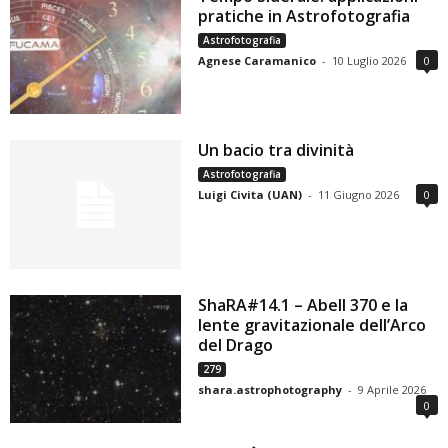
pratiche in Astrofotografia
Astrofotografia
Agnese Caramanico
-
10 Luglio 2026
0
Un bacio tra divinità
Astrofotografia
Luigi Civita (UAN)
-
11 Giugno 2026
0
ShaRA#14.1 – Abell 370 e la
lente gravitazionale dell’Arco
del Drago
279
shara.astrophotography
-
9 Aprile 2026
0