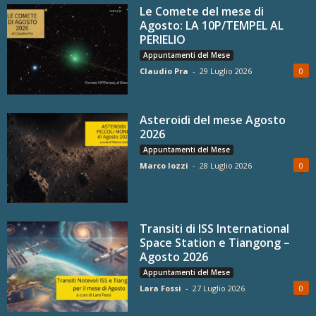
Le Comete del mese di
Agosto: LA 10P/TEMPEL AL
PERIELIO
Appuntamenti del Mese
Claudio Pra
-
29 Luglio 2026
0
Asteroidi del mese Agosto
2026
Appuntamenti del Mese
Marco Iozzi
-
28 Luglio 2026
0
Transiti di ISS International
Space Station e Tiangong –
Agosto 2026
Appuntamenti del Mese
Lara Fossi
-
27 Luglio 2026
0