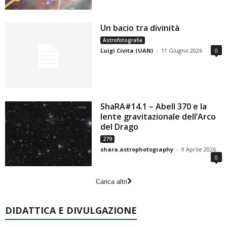
Un bacio tra divinità
Astrofotografia
Luigi Civita (UAN)
-
11 Giugno 2026
0
ShaRA#14.1 – Abell 370 e la
lente gravitazionale dell’Arco
del Drago
279
shara.astrophotography
-
9 Aprile 2026
0
Carica altri
DIDATTICA E DIVULGAZIONE