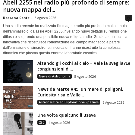
Abell 2255 nel radio più profondo di sempre:
nuova mappa del...
Rossana Conte
-
6 Agosto 2026
0
Uno studio recente ha realizzato l'immagine radio più profonda mai ottenuta
dell'ammasso di galassie Abell 2255, rivelando nuovi dettagli sull'emissione
diffusa e scoprendo una possibile nuova reliquia radio. Grazie a una tecnica
innovativa che ricostruisce l'orientazione del campo magnetico a partire
dall'emissione di sincrotrone, i ricercatori hanno ricostruito la complessa
dinamica che plasma questo enorme laboratorio cosmico.
Alzando gli occhi al cielo – Vale la sveglia?Le
congiunzioni di...
News di Astronomia
5 Agosto 2026
News da Marte #45: un mare di poligoni,
Curiosity risale Valle...
Astronautica ed Esplorazione Spaziale
5 Agosto 2026
Una volta qualcuno li usava
280
1 Agosto 2026