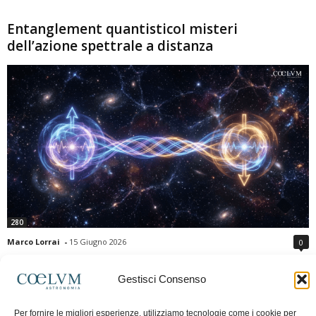
Entanglement quantisticoI misteri
dell’azione spettrale a distanza
280
Marco Lorrai
-
15 Giugno 2026
0
L'entanglement quantistico è uno dei fenomeni più sorprendenti della fisica
moderna: due particelle possono mostrare correlazioni che sembrano ignorare
Gestisci Consenso
la distanza che le separa. Gli esperimenti e i teoremi di Bell hanno escluso le
semplici spiegazioni basate su "variabili nascoste" locali, confermando le
Per fornire le migliori esperienze, utilizziamo tecnologie come i cookie per
previsioni della meccanica quantistica. Nonostante ciò, l'entanglement non