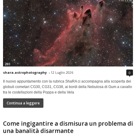
280
shara.astrophotography
-
12 Luglio 2026
0
Il nuovo appuntamento con la rubrica ShaRA ci accompagna alla scoperta dei
globuli cometari CG30, CG31, CG38, ai bordi della Nebulosa di Gum a cavallo
tra le costellazioni della Poppa e della Vela
Continua a leggere
Come ingigantire a dismisura un problema di
una banalità disarmante