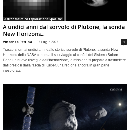
Astronautica ed Esplorazione Spaziale
A undici anni dal sorvolo di Plutone, la sonda
New Horizons...
Vincenzo Pettina
-
16 Luglio 2026
0
Trascorsi ormai undici anni dallo storico sorvolo di Plutone, la sonda New
Horizons della NASA continua il suo viaggio ai confini del Sistema Solare.
Dopo un nuovo risveglio dall’ibernazione, la missione si prepara a trasmettere
dati preziosi dalla fascia di Kuiper, una regione ancora in gran parte
inesplorata