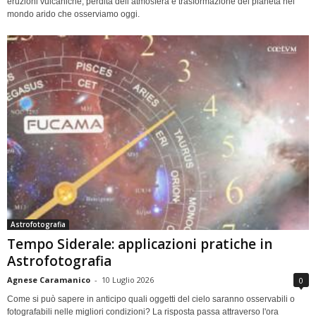
eruzioni vulcaniche, perdita dell’atmosfera e trasformazione del pianeta nel
mondo arido che osserviamo oggi.
Astrofotografia
Tempo Siderale: applicazioni pratiche in
Astrofotografia
Agnese Caramanico
-
10 Luglio 2026
0
Come si può sapere in anticipo quali oggetti del cielo saranno osservabili o
fotografabili nelle migliori condizioni? La risposta passa attraverso l'ora