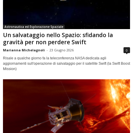
Astronautica ed Esplorazione Spaziale
Un salvataggio nello Spazio: sfidando la
gravità per non perdere Swift
Marianna Michelagnoli
-
23 Giugno 2026
0
Risale a qualche giorno fa la teleconferenza NASA dedicata agli
aggiornamenti sull'operazione di salvataggio per il satellite Swift (la Swift Boost
Mission)