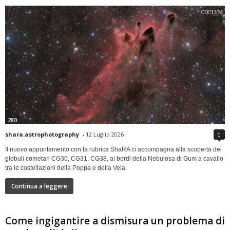
280
shara.astrophotography
-
12 Luglio 2026
0
Il nuovo appuntamento con la rubrica ShaRA ci accompagna alla scoperta dei
globuli cometari CG30, CG31, CG38, ai bordi della Nebulosa di Gum a cavallo
tra le costellazioni della Poppa e della Vela
Continua a leggere
Come ingigantire a dismisura un problema di