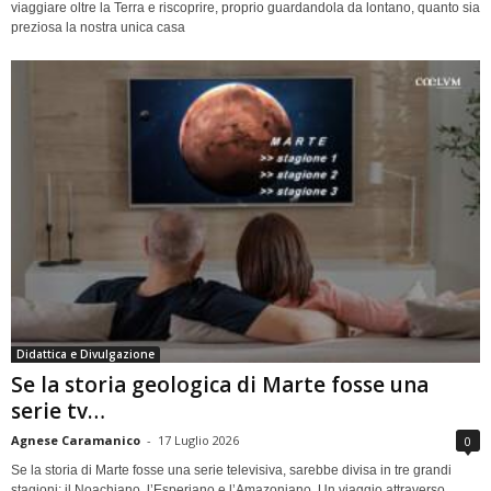
viaggiare oltre la Terra e riscoprire, proprio guardandola da lontano, quanto sia
preziosa la nostra unica casa
Didattica e Divulgazione
Se la storia geologica di Marte fosse una
serie tv…
Agnese Caramanico
-
17 Luglio 2026
0
Se la storia di Marte fosse una serie televisiva, sarebbe divisa in tre grandi
stagioni: il Noachiano, l’Esperiano e l’Amazoniano. Un viaggio attraverso