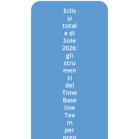
Eclis
si
total
e di
Sole
2026:
gli
stru
men
ti
del
Time
Base
line
Tea
m
per
prep