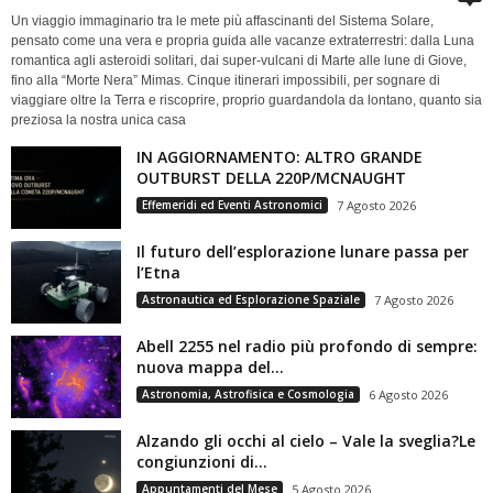
Un viaggio immaginario tra le mete più affascinanti del Sistema Solare,
pensato come una vera e propria guida alle vacanze extraterrestri: dalla Luna
romantica agli asteroidi solitari, dai super-vulcani di Marte alle lune di Giove,
fino alla “Morte Nera” Mimas. Cinque itinerari impossibili, per sognare di
viaggiare oltre la Terra e riscoprire, proprio guardandola da lontano, quanto sia
preziosa la nostra unica casa
IN AGGIORNAMENTO: ALTRO GRANDE
OUTBURST DELLA 220P/MCNAUGHT
Effemeridi ed Eventi Astronomici
7 Agosto 2026
Il futuro dell’esplorazione lunare passa per
l’Etna
Astronautica ed Esplorazione Spaziale
7 Agosto 2026
Abell 2255 nel radio più profondo di sempre:
nuova mappa del...
Astronomia, Astrofisica e Cosmologia
6 Agosto 2026
Alzando gli occhi al cielo – Vale la sveglia?Le
congiunzioni di...
Appuntamenti del Mese
5 Agosto 2026