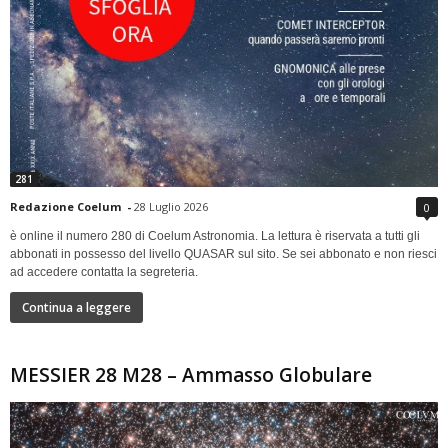
281
Redazione Coelum
-
28 Luglio 2026
0
è online il numero 280 di Coelum Astronomia. La lettura è riservata a tutti gli
abbonati in possesso del livello QUASAR sul sito. Se sei abbonato e non riesci
ad accedere contatta la segreteria.
Continua a leggere
MESSIER 28 M28 – Ammasso Globulare