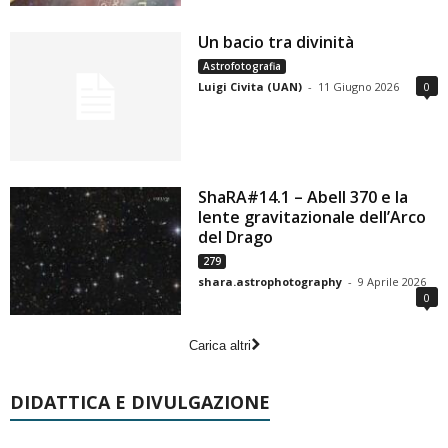
Un bacio tra divinità
Astrofotografia
Luigi Civita (UAN)
-
11 Giugno 2026
0
ShaRA#14.1 – Abell 370 e la
lente gravitazionale dell’Arco
del Drago
279
shara.astrophotography
-
9 Aprile 2026
0
Carica altri
DIDATTICA E DIVULGAZIONE