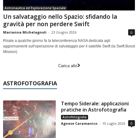
Astronautica ed Esplorazione Spaziale
Un salvataggio nello Spazio: sfidando la
gravità per non perdere Swift
Marianna Michelagnoli
-
23 Giugno 2026
0
Risale a qualche giorno fa la teleconferenza NASA dedicata agli
aggiornamenti sull'operazione di salvataggio per il satellite Swift (la Swift Boost
Mission)
Carica altri
ASTROFOTOGRAFIA
Tempo Siderale: applicazioni
pratiche in Astrofotografia
Astrofotografia
Agnese Caramanico
-
10 Luglio 2026
0