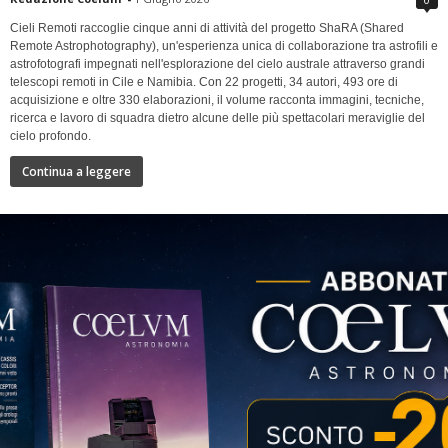
Cieli Remoti raccoglie cinque anni di attività del progetto ShaRA (Shared
Remote Astrophotography), un'esperienza unica di collaborazione tra astrofili e
astrofotografi impegnati nell'esplorazione del cielo australe attraverso grandi
telescopi remoti in Cile e Namibia. Con 22 progetti, 34 autori, 493 ore di
acquisizione e oltre 330 elaborazioni, il volume racconta immagini, tecniche,
ricerca e lavoro di squadra dietro alcune delle più spettacolari meraviglie del
cielo profondo.
Continua a leggere