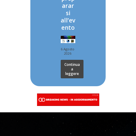
arar
si
all’ev
ento
6 Agosto
2026
Continua
a
leggere