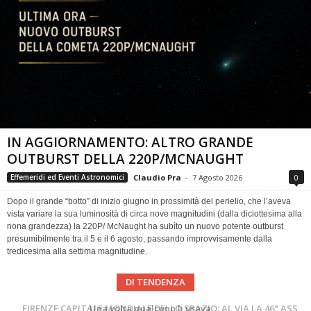
IN AGGIORNAMENTO: ALTRO GRANDE
OUTBURST DELLA 220P/MCNAUGHT
Claudio Pra
-
7 Agosto 2026
0
Effemeridi ed Eventi Astronomici
Dopo il grande “botto” di inizio giugno in prossimità del perielio, che l’aveva
vista variare la sua luminosità di circa nove magnitudini (dalla diciottesima alla
nona grandezza) la 220P/ McNaught ha subìto un nuovo potente outburst
presumibilmente tra il 5 e il 6 agosto, passando improvvisamente dalla
tredicesima alla settima magnitudine.
DI TENDENZA
Cielo del Mese di Agosto 2026
FIRENZE CAPITALE MONDIALE DELLO SPAZIO: AL VIA LA 46ª ASSEMBLEA SCIENTIFICA DEL COSPAR